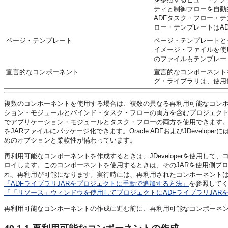
ティと制御フローを自動
ADFタスク・フロー・
ロー・テンプレートはA
ページ・テンプレート
ページ・テンプレートと
イメージ・ファイルを使
のファイルもテンプレー
宣言的なコンポーネント
宣言的なコンポーネント
グ・ライブラリは、使用
複数のコンポーネントを使用する場合は、複数の異なる再利用可能なコン
ション・モジュールとバインド・タスク・フローの両方を含むプロジェクト
でアプリケーション・モジュールとタスク・フローの両方を使用できます。
をJARファイルにパッケージ化できます。Oracle ADFおよびJDeve
めのオプションと柔軟性が備わっています。
再利用可能なコンポーネントを作成するときは、JDeveloperを使用して
ロイします。このコンポーネントを使用するときは、そのJARを使用側プ
れ、再利用が可能になります。実行時には、再利用されたコンポーネントは
「ADFライブラリJARをプロジェクトに手動で追加する方法」
を参照してく
「「リソース」ウィンドウを使用してプロジェクトにADFライブラリJAR
再利用可能なコンポーネントの作成に進む前に、再利用可能なコンポーネ