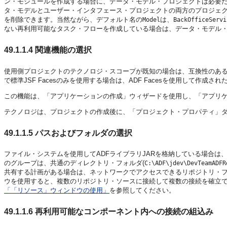
ン・モジュールを作成する場合に、データ・モデル・プロジェクトは必要
タ・モデルとユーザー・インタフェース・プロジェクトの両方のプロジェ
を削除できます。当然ながら、デフォルト名の
は、
Model
BackOfficeServi
ない再利用可能なタスク・フローを作成している場合は、データ・モデル
49.1.1.4
関連機能の選択
使用側プロジェクトのテクノロジ・スコープが既知の場合は、互換性のあ
で標準JSF Facesのみを使用する場合は、ADF Facesを使用して作
この機能は、「アプリケーションの作成」ウィザードを使用し、「アプリ
テクノロジは、プロジェクトの作成後に、「プロジェクト・プロパティ」
49.1.1.5
パスおよびフォルダの選択
ファイル・システムを使用してADFライブラリJARを格納している場合は
のグループは、共通のディレクトリ・フォルダ(
C:\ADF\jdev\DevTeamADFR
共有する計画がある場合は、ネットワークでアクセスできるリポジトリ・
ウを使用すると、複数のリポジトリ・ソースに接続して複数の接続を確立で
「「リソース」ウィンドウの使用」
を参照してください。
49.1.1.6
再利用可能なコンポーネント内への接続の組込み