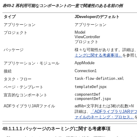
表49-2 再利用可能なコンポーネントの一意で関連性のある名前の例
タイプ
JDeveloperのデフォルト
アプリケーション
アプリケーション
Model
プロジェクト
ViewController
プロジェクト
パッケージ
様々な可能性があります。詳細は
ミングに関する考慮事項」
を参照
AppModule
アプリケーション・モジュール
Connection1
接続
task-flow-defintion.xml
タスク・フロー
.jspx
ページ・テンプレート
templateDef
componentDef
宣言的なコンポーネント
componentDef.jspx
ADFライブラリJARファイル
adflib<文字列または3桁の乱数>
N
詳細は、
「ADFライブラリJAR
ァイルのネーミング・プロセス」
49.1.1.1.1
パッケージのネーミングに関する考慮事項