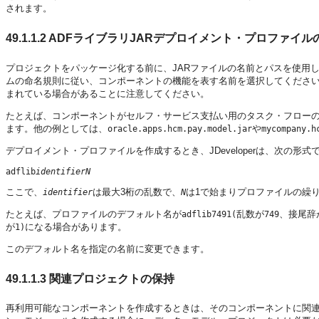
されます。
49.1.1.2
ADFライブラリJARデプロイメント・プロファイル
プロジェクトをパッケージ化する前に、JARファイルの名前とパスを使用
ムの命名規則に従い、コンポーネントの機能を表す名前を選択してください
まれている場合があることに注意してください。
たとえば、コンポーネントがセルフ・サービス支払い用のタスク・フロー
ます。他の例としては、
や
oracle.apps.hcm.pay.model.jar
mycompany.h
デプロイメント・プロファイルを作成するとき、JDeveloperは、次の形
adflib
identifierN
ここで、
は最大3桁の乱数で、
は1で始まりプロファイルの繰
identifier
N
たとえば、プロファイルのデフォルト名が
乱数が
、接尾辞
adflib7491(
749
が
になる場合があります。
1)
このデフォルト名を指定の名前に変更できます。
49.1.1.3
関連プロジェクトの保持
再利用可能なコンポーネントを作成するときは、そのコンポーネントに関