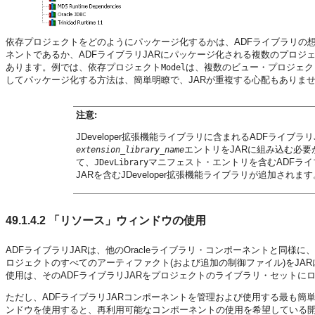
依存プロジェクトをどのようにパッケージ化するかは、ADFライブラリの
ネントであるか、ADFライブラリJARにパッケージ化される複数のプロジ
あります。例では、依存プロジェクト
は、複数のビュー・プロジェク
Model
してパッケージ化する方法は、簡単明瞭で、JARが重複する心配もありま
注意:
JDeveloper拡張機能ライブラリに含まれるADFライブ
エントリをJARに組み込む必
extension_library_name
て、
マニフェスト・エントリを含むADFライ
JDevLibrary
JARを含むJDeveloper拡張機能ライブラリが追加されます
49.1.4.2
「リソース」ウィンドウの使用
ADFライブラリJARは、他のOracleライブラリ・コンポーネントと同様
ロジェクトのすべてのアーティファクト(および追加の制御ファイル)をJA
使用は、そのADFライブラリJARをプロジェクトのライブラリ・セットに
ただし、ADFライブラリJARコンポーネントを管理および使用する最も簡単な
ンドウを使用すると、再利用可能なコンポーネントの使用を希望している