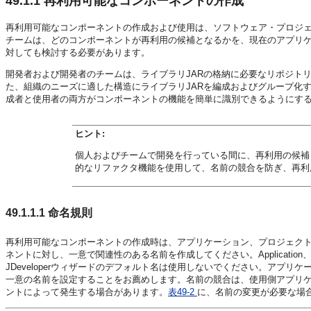
49.1.1
再利用可能なコンポーネントの作成
再利用可能なコンポーネントの作成および使用は、ソフトウェア・プロジ
チームは、どのコンポーネントが再利用の候補となるかを、現在のアプリ
対しても検討する必要があります。
開発者および開発者のチームは、ライブラリJARの格納に必要なリポジト
た、組織のニーズに適した構造にライブラリJARを編成およびグループ化す
成者と使用者の両方がコンポーネントの機能を簡単に識別できるようにす
ヒント:
個人およびチームで開発を行っている間に、再利用の候補とな
的なリファクタ機能を使用して、名前の競合を防ぎ、再利
49.1.1.1
命名規則
再利用可能なコンポーネントの作成時は、アプリケーション、プロジェク
ネントに対し、一意で関連性のある名前を作成してください。Application、Project、
JDeveloperウィザードのデフォルト名は使用しないでください。アプ
一意の名前を設定することをお薦めします。名前の競合は、使用側アプリケ
ントによって発生する場合があります。
表49-2
に、名前の変更が必要な場