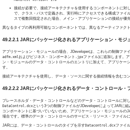
接続が必要で、接続アーキテクチャを使用するコンポーネントに対
で、クラス・パスで定義され、実行時にアクセスできる構成ファイ
スで複数回指定された場合、メイン・アプリケーションの接続が優
異なるタイプの再利用可能なコンポーネントでは、異なるアーティファク
49.2.2.1
JARにパッケージ化されるアプリケーション・モジ
アプリケーション・モジュールの場合、JDeveloperは、これらの制御ファイル
およびビジネス・コンポーネント
ファイル)に追加します。
adfm.xml
.jpx
ン・モジュールのデータ・コントロールのエントリに加えて、アプリケー
す。
接続アーキテクチャを使用し、データ・ソースに関する接続情報を含むコ
49.2.2.2
JARにパッケージ化されるデータ・コントロール・
プレースホルダ・データ・コントロールなどのデータ・コントロールに対
という3つの制御ファイルがJDeveloperによってJ
DataControl.dcx
コンポーネントに基づいていないため、アプリケーション・モジュールのJ
場合です。標準のデータ・コントロールのサービス・リソース・ファイル
JARには、データ・コントロールのタイプを示す
ファイ
Datacontrol.dcx