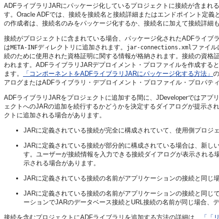
ADFライブラリJARにパッケージ化しているプロジェクトに接続が含まれ
す。Oracle ADFでは、接続を接続名と接続詳細またはエンドポイント定義と
の作成者は、接続名のみをパッケージ化するか、接続名に加えて接続詳細
接続がプロジェクトに含まれている場合、パッケージ化されたADFライブラ
は
ディレクトリに追加されます。
ファイル
META-INF
jar-connections.xml
続のために使用された資格証明に関する情報が格納されます。接続の資格
われます。ADFライブラリJARデプロイメント・プロファイルを作成する
ます。
「コンポーネントをADFライブラリJARにパッケージ化する方法」
アログまたはADFライブラリ・デプロイメント・プロファイル・プロパテ
ADFライブラリJARをプロジェクトに追加する間に、JDeveloperで
ェクトへのJARの追加を続行するかどうかを決定するダイアログが提示され
クトに追加される場合があります。
JARに定義されている接続が完全に構成されていて、使用側プロジ
JARに定義されている接続が部分的に構成されている場合は、新し
す。ユーザーが接続情報を入力できる接続ダイアログが表示される
示される場合があります。
JARに定義されている接続の名前がアプリケーションの接続と同じ
JARに定義されている接続の名前がアプリケーションの接続と同じ
ーションでJARのデータベース接続とURL接続の名前が同じ場合
接続を含むプロジェクトにADFライブラリを追加する方法の詳細は、
「「