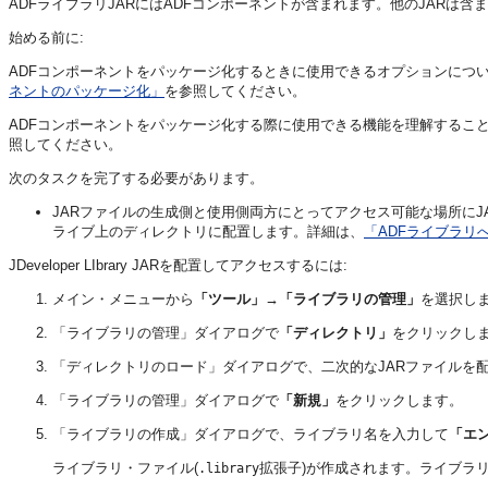
ADFライブラリJARにはADFコンポーネントが含まれます。他のJARは含
始める前に:
ADFコンポーネントをパッケージ化するときに使用できるオプションにつ
ネントのパッケージ化」
を参照してください。
ADFコンポーネントをパッケージ化する際に使用できる機能を理解するこ
照してください。
次のタスクを完了する必要があります。
JARファイルの生成側と使用側両方にとってアクセス可能な場所に
ライブ上のディレクトリに配置します。詳細は、
「ADFライブラリ
JDeveloper LIbrary JARを配置してアクセスするには:
メイン・メニューから
「ツール」→「ライブラリの管理」
を選択し
「ライブラリの管理」ダイアログで
「ディレクトリ」
をクリックし
「ディレクトリのロード」ダイアログで、二次的なJARファイルを
「ライブラリの管理」ダイアログで
「新規」
をクリックします。
「ライブラリの作成」ダイアログで、ライブラリ名を入力して
「エ
ライブラリ・ファイル(
拡張子)が作成されます。ライブラ
.library