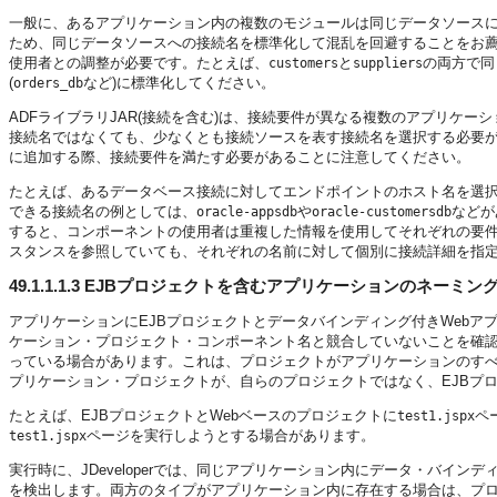
一般に、あるアプリケーション内の複数のモジュールは同じデータソースに
ため、同じデータソースへの接続名を標準化して混乱を回避することをお
使用者との調整が必要です。たとえば、
と
の両方で同
customers
suppliers
(
など)に標準化してください。
orders_db
ADFライブラリJAR(接続を含む)は、接続要件が異なる複数のアプリケー
接続名ではなくても、少なくとも接続ソースを表す接続名を選択する必要が
に追加する際、接続要件を満たす必要があることに注意してください。
たとえば、あるデータベース接続に対してエンドポイントのホスト名を選
できる接続名の例としては、
や
などが
oracle-appsdb
oracle-customersdb
すると、コンポーネントの使用者は重複した情報を使用してそれぞれの要
スタンスを参照していても、それぞれの名前に対して個別に接続詳細を指
49.1.1.1.3
EJBプロジェクトを含むアプリケーションのネーミン
アプリケーションにEJBプロジェクトとデータバインディング付きWebア
ケーション・プロジェクト・コンポーネント名と競合していないことを確認
っている場合があります。これは、プロジェクトがアプリケーションのすべ
プリケーション・プロジェクトが、自らのプロジェクトではなく、EJBプ
たとえば、EJBプロジェクトとWebベースのプロジェクトに
ペ
test1.jspx
ページを実行しようとする場合があります。
test1.jspx
実行時に、JDeveloperでは、同じアプリケーション内にデータ・バイン
を検出します。両方のタイプがアプリケーション内に存在する場合は、プ