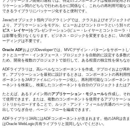
アプリケーション開発の過程では、特定のコンポーネントは複数回使用さ
リケーション間のどちらで行われるかに関係なく、これらの再利用可能な
できるライブラリにパッケージ化すると便利です。
Javaのオブジェクト指向プログラミングでは、クラスおよびオブジェクトの再利用は非
より、アプリケーションをモデル、ビューおよびコントローラという別々の
ビス・レイヤー
)をプレゼンテーション(ビュー・レイヤーとコントローラ
は影響を受けなくなります。ビジネス・ロジックを変更するときに、UIの
ーディングは不要です。
Oracle ADF
およびJDeveloperでは、MVCデザイン・パターンをサポー
クトとユーザー・インタフェース・プロジェクトを自動的に設定する多数の
ため、開発を複数のプロジェクトで並行して、ある程度の独立性を保ちな
ADFライブラリは、高レベルなコンポーネントを作成、デプロイおよび再
す。アプリケーションを最初に設計するときは、コンポーネントの再利用
ポーネントをJARファイルにパッケージ化し、再利用可能なコンポーネン
ーネントを検索し、検索したコンポーネントを自分のプロジェクトまたは
たとえば、あるドメイン用の
アプリケーション・モジュール
を作成し、そ
て使用できます。または、複数のコンポーネントを使用するアプリケーショ
ジトリからロードすることで、ルック・アンド・フィールが共通のページ
出してつなぎ合せ、ページ・フローを編成できます。
ADFライブラリJARにはADFコンポーネントが含まれます。他のJARは含まれ
はOracle WebLogic共有ライブラリと混同しないでください。