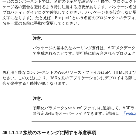
一部のコンポーネントでは、名前の明示的な設定が不可能で、プロジェク
ケージ名の競合を避けるよう特に注意する必要があります。パッケージ名
プロパティ」ダイアログで確認してください。パッケージ名を設定しない場
文字になります)。たとえば、
という名前のプロジェクトのデフォ
Project1
名を一意の名前に手動で変更してください。
注意:
パッケージの基本的なネーミング要件は、ADFメタデータ
て生成されることです。実行時に組み合されるプロジェク
再利用可能なコンポーネントのWebリソース・ファイル(JSP、HTMLお
ださい。この方法により、JARを別のアプリケーションにデプロイする際
合が発生する可能性が低くなります。
注意:
初期化パラメータを
ファイルに追加して、ADF
web.xml
限設定364日をオーバーライドできます。詳細は、
「web.
49.1.1.1.2
接続のネーミングに関する考慮事項