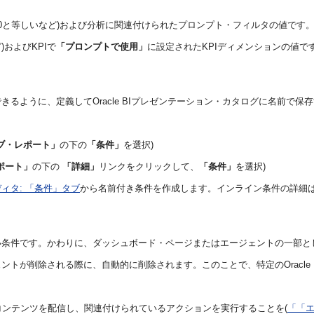
00と等しいなど)および分析に関連付けられたプロンプト・フィルタの値です
)およびKPIで
「プロンプトで使用」
に設定されたKPIディメンションの値
るように、定義してOracle BIプレゼンテーション・カタログに名前で保
ブ・レポート」
の下の
「条件」
を選択)
ポート」
の下の
「詳細」
リンクをクリックして、
「条件」
を選択)
ィタ: 「条件」タブ
から名前付き条件を作成します。インライン条件の詳細
い条件です。かわりに、ダッシュボード・ページまたはエージェントの一部と
トが削除される際に、自動的に削除されます。このことで、特定のOracle
ンテンツを配信し、関連付けられているアクションを実行することを(
「「エ