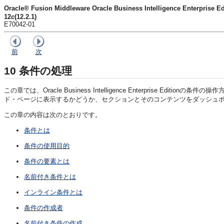
Oracle® Fusion Middleware Oracle Business Intelligence Enterp
12
c
(12.2.1)
E70042-01
前
次
10
条件の処理
この章では、Oracle Business Intelligence Enterpr
ド・ページに表示するかどうか、セクションとそのコンテンツをダッシュ
この章の内容は次のとおりです。
条件とは
条件の使用目的
条件の要素とは
名前付き条件とは
インライン条件とは
条件の作成者
名前付き条件の作成