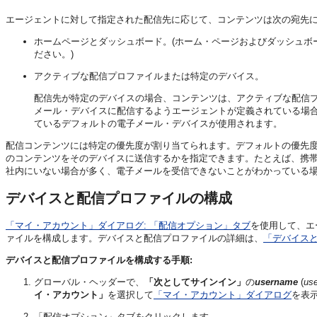
エージェントに対して指定された配信先に応じて、コンテンツは次の宛先
ホームページとダッシュボード。(ホーム・ページおよびダッシュボ
ださい。)
アクティブな配信プロファイルまたは特定のデバイス。
配信先が特定のデバイスの場合、コンテンツは、アクティブな配信
メール・デバイスに配信するようエージェントが定義されている場
ているデフォルトの電子メール・デバイスが使用されます。
配信コンテンツには特定の優先度が割り当てられます。デフォルトの優先
のコンテンツをそのデバイスに送信するかを指定できます。たとえば、携
社内にいない場合が多く、電子メールを受信できないことがわかっている
デバイスと配信プロファイルの構成
「マイ・アカウント」ダイアログ: 「配信オプション」タブ
を使用して、エ
ァイルを構成します。デバイスと配信プロファイルの詳細は、
「デバイス
デバイスと配信プロファイルを構成する手順:
グローバル・ヘッダーで、
「次としてサインイン」
の
username
(
us
イ・アカウント」
を選択して
「マイ・アカウント」ダイアログ
を表
「配信オプション」タブをクリックします。