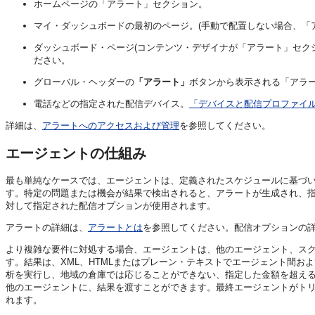
ホームページの「アラート」セクション。
マイ・ダッシュボードの最初のページ。(手動で配置しない場合、「
ダッシュボード・ページ(コンテンツ・デザイナが「アラート」セク
ださい。
グローバル・ヘッダーの
「アラート」
ボタンから表示される「アラ
電話などの指定された配信デバイス。
「デバイスと配信プロファイ
詳細は、
アラートへのアクセスおよび管理
を参照してください。
エージェントの仕組み
最も単純なケースでは、エージェントは、定義されたスケジュールに基づ
す。特定の問題または機会が結果で検出されると、アラートが生成され、
対して指定された配信オプションが使用されます。
アラートの詳細は、
アラートとは
を参照してください。配信オプションの
より複雑な要件に対処する場合、エージェントは、他のエージェント、スク
す。結果は、XML、HTMLまたはプレーン・テキストでエージェント間
析を実行し、地域の倉庫では応じることができない、指定した金額を超え
他のエージェントに、結果を渡すことができます。最終エージェントがトリ
れます。