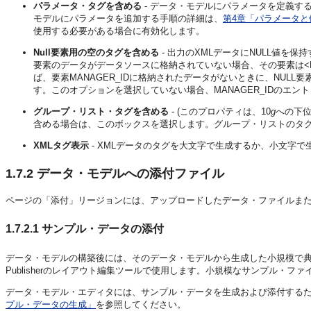
パラメータ・タグを含める
- データ・モデルにパラメータを定義す
モデルにパラメータを追加する手順の詳細は、
第4章「パラメータと
使用する必要がある場合に有効化します。
Null要素用の空のタグを含める
- 出力のXMLデータにNULL値を
要素のデータがデータソースに格納されていない場合、その要素は<EL
ば、要素MANAGER_IDに格納されたデータがないときに、NULL要
す。このオプションを選択していない場合、MANAGER_IDのエン
グループ・リスト・タグを含める
- (このプロパティは、10
g
への下位
含める場合は、このボックスを選択します。グループ・リストのタ
XMLタグ表示
- XMLデータのタグを大文字で生成するか、小文字
1.7.2
データ・モデルへの添付ファイル
ページの「添付」リージョンには、アップロードしたデータ・ファイルま
1.7.2.1
サンプル・データの添付
データ・モデルの構築後には、そのデータ・モデルから生成した小規模で典
Publisherのレイアウト編集ツールで使用します。小規模なサンプル・
データ・モデル・エディタには、サンプル・データを生成および添付する
プル・データの生成」
を参照してください。