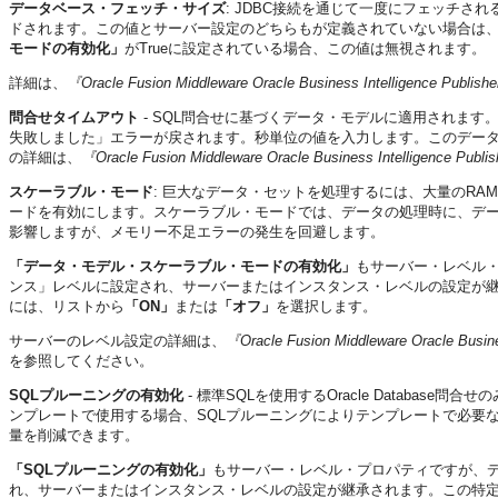
データベース・フェッチ・サイズ
: JDBC接続を通じて一度にフェッチ
ドされます。この値とサーバー設定のどちらもが定義されていない場合は、
モードの有効化」
がTrueに設定されている場合、この値は無視されます。
詳細は、
『Oracle Fusion Middleware Oracle Business Intelligence Pu
問合せタイムアウト
- SQL問合せに基づくデータ・モデルに適用されます
失敗しました」エラーが戻されます。秒単位の値を入力します。このデー
の詳細は、
『Oracle Fusion Middleware Oracle Business Intelligence 
スケーラブル・モード
: 巨大なデータ・セットを処理するには、大量のR
ードを有効にします。スケーラブル・モードでは、データの処理時に、デー
影響しますが、メモリー不足エラーの発生を回避します。
「データ・モデル・スケーラブル・モードの有効化」
もサーバー・レベル
ンス」レベルに設定され、サーバーまたはインスタンス・レベルの設定が
には、リストから
「ON」
または
「オフ」
を選択します。
サーバーのレベル設定の詳細は、
『Oracle Fusion Middleware Oracle Bus
を参照してください。
SQLプルーニングの有効化
- 標準SQLを使用するOracle Databa
ンプレートで使用する場合、SQLプルーニングによりテンプレートで必要
量を削減できます。
「SQLプルーニングの有効化」
もサーバー・レベル・プロパティですが、
れ、サーバーまたはインスタンス・レベルの設定が継承されます。この特定