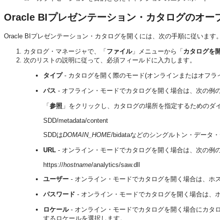
Oracle BIプレゼンテーション・カタログのオー
Oracle BIプレゼンテーション・カタログを開くには、次の手順に従います
カタログ・マネージャで、「
ファイル
」メニューから「
カタログを
次のリストの説明に従って、必須フィールドに入力します。
タイプ
- カタログを開く際のモード(オンラインまたはオフラ
パス
- オフライン・モードでカタログを開く場合は、次の例
「
参照
」をクリックし、カタログの場所を指定するためのダ
SDD/metadata/content
SDDは
DOMAIN_HOME
/bidataなどのシングルトン・デー
URL
- オンライン・モードでカタログを開く場合は、次の例
https://
hostname
/analytics/saw.dll
ユーザー
- オンライン・モードでカタログを開く場合は、ホス
パスワード
- オンライン・モードでカタログを開く場合は、ホ
ロケール
- オンライン・モードでカタログを開く場合にカタ
するロケールを選択します。