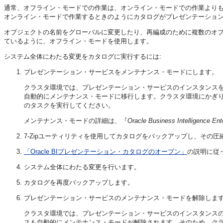
通常、オフライン・モードでの作業は、オンライン・モードでの作業より
オンライン・モードで作業するときのようにカタログが
プレゼンテーショ
オブジェクトの名前をグローバルに変更したり、再編成のために複数のオ
ているように、オフライン・モードを使用します。
システム全体にわたる変更をカタログに実行するには:
プレゼンテーション・サービス
をメンテナンス・モードにします。
クラスタ環境では、
プレゼンテーション・サービス
のインスタンス
自動的にメンテナンス・モードに移行します。クラスタ環境にかぎ
のタスクを実行してください。
メンテナンス・モードの詳細は、『
Oracle Business Intelligenc
7-Zipユーティリティを使用してカタログをバックアップし、その
「Oracle BIプレゼンテーション・カタログのオープン」
の説明に従
システム全体にわたる変更を行います。
カタログを再度バックアップします。
プレゼンテーション・サービス
のメンテナンス・モードを解除しま
クラスタ環境では、
プレゼンテーション・サービス
のインスタンス
スも自動的にメンテナンス・モードが解除されます。そのため、ク