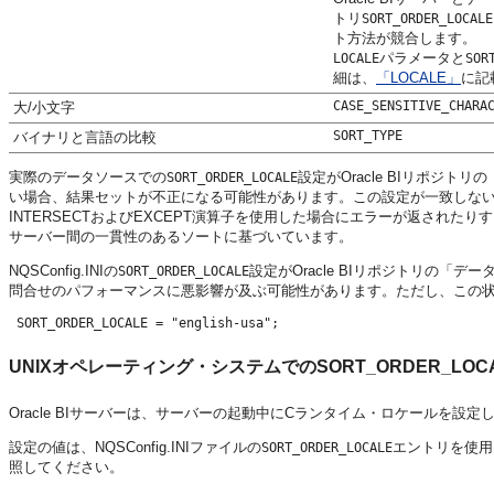
トリ
SORT_ORDER_LOCALE
ト方法が競合します。
パラメータと
LOCALE
SOR
細は、
「LOCALE」
に記
CASE_SENSITIVE_CHARA
大/小文字
SORT_TYPE
バイナリと言語の比較
実際のデータソースでの
設定がOracle BIリポジ
SORT_ORDER_LOCALE
い場合、結果セットが不正になる可能性があります。この設定が一致しない
INTERSECTおよびEXCEPT演算子を使用した場合にエラーが返され
サーバー
間の一貫性のあるソートに基づいています。
NQSConfig.INIの
設定がOracle BIリポジトリの「
SORT_ORDER_LOCALE
問合せのパフォーマンスに悪影響が及ぶ可能性があります。ただし、この
 SORT_ORDER_LOCALE = "english-usa";
UNIXオペレーティング・システムでのSORT_ORDER_LOC
Oracle BIサーバー
は、サーバーの起動中にCランタイム・ロケールを設定
設定の値は、NQSConfig.INIファイルの
エントリを使用
SORT_ORDER_LOCALE
照してください。