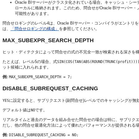
Oracle BIサーバー
がクラスタ化されている場合。キャッシュ・シー
ローカルに格納されます。このため、問合せが
Oracle BIサーバー
・
可能性があります。
問合せロギングのレベル4は、
Oracle BIサーバー
・コンパイラがエントリを
は、
「問合せロギングの構成」
を参照してください。
MAX_SUBEXPR_SEARCH_DEPTH
ヒット・ディテクタによって問合せの式の不完全一致が検索される深さを
たとえば、レベル5の場合、式
SIN(COS(TAN(ABS(ROUND(TRUNC(profit)))
ット候補に入れられます。
例:
MAX_SUBEXPR_SEARCH_DEPTH = 7;
DISABLE_SUBREQUEST_CACHING
に設定すると、サブリクエスト(副問合せ)レベルでのキャッシングが無
YES
デフォルト値は
です。
NO
リアルタイムと過去のデータを組み合せた問合せの場合は特に、サブリク
だし、他の問合せ最適化方法によって優れたパフォーマンスが提供される
例:
DISABLE_SUBREQUEST_CACHING = NO;