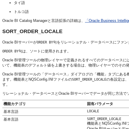
タイ語
トルコ語
Oracle BI Catalog Managerと言語拡張の詳細は、
「Oracle Business Int
SORT_ORDER_LOCALE
Oracle BIサーバー
が
句をリレーショナル・データベースにファン
ORDER BY
句は、ソートに使用されます。
ORDER BY
Oracle BI管理ツール
の物理レイヤーで定義されるすべてのデータベースに
いて、機能表のデフォルト値を上書きする場合は、物理レイヤーでのその
Oracle BI管理ツール
の「データベース」ダイアログの「機能」タブにある
ます。機能表とNQSConfig.INIファイルの
の各設定は、
SORT_ORDER_LOCALE
す。
リレーショナル・データベースと
Oracle BIサーバー
でデータが同じ方法で
機能カテゴリ
固有パラメータ
LOCALE
基本言語
SORT_ORDER_LOCALE
基本言語
機能表とNQSConfig.
Oracle BIサーバー
とデー