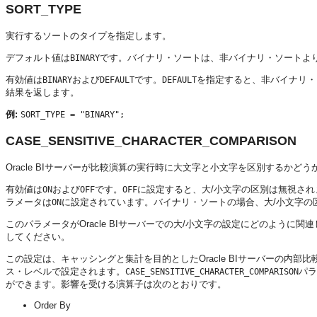
SORT_TYPE
実行するソートのタイプを指定します。
デフォルト値は
です。バイナリ・ソートは、非バイナリ・ソートよ
BINARY
有効値は
および
です。
を指定すると、非バイナリ・
BINARY
DEFAULT
DEFAULT
結果を返します。
例:
SORT_TYPE = "BINARY";
CASE_SENSITIVE_CHARACTER_COMPARISON
Oracle BIサーバー
が比較演算の実行時に大文字と小文字を区別するかどう
有効値は
および
です。
に設定すると、大/小文字の区別は無視され
ON
OFF
OFF
ラメータは
に設定されています。バイナリ・ソートの場合、大/小文字の
ON
このパラメータが
Oracle BIサーバー
での大/小文字の設定にどのように関連
してください。
この設定は、キャッシングと集計を目的とした
Oracle BIサーバー
の内部比
ス・レベルで設定されます。
パラ
CASE_SENSITIVE_CHARACTER_COMPARISON
ができます。影響を受ける演算子は次のとおりです。
Order By