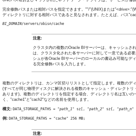
完全修飾パスまたは相対パスを指定できます。""/"(UNIX)または"<drive>:
ディレクトリに対する相対パスであると見なされます。たとえば、パス"cac
BI_DOMAIN
/servers/obis
n
注意:
クラスタ内の複数の
Oracle BIサーバー
は、キャッシュさ
は、クラスタ化された各サーバーに対して一意である必要
シュが各
Oracle BIサーバー
のローカルの書込み可能なデ
る完全修飾パスを入力します。
複数のディレクトリは、カンマ区切りリストとして指定します。複数のデ
(すべてが同じ物理ディスクに解決される複数のキャッシュ・ディレクトリ
あります)。複数のディレクトリを指定する場合、ディレクトリ名は互いの一部では
く、"cache1"と"cach2"などの名前を使用します。
構文:
DATA_STORAGE_PATHS = "
path_1
" sz[, "
path_2
" sz{, "
path_n
" 
例:
DATA_STORAGE_PATHS = "cache" 256 MB;
注意: