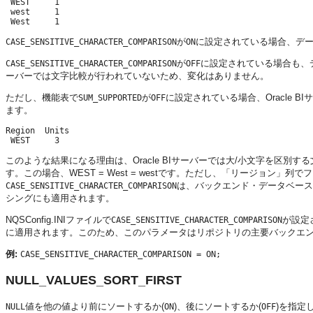
 WEST     1

 west     1

が
に設定されている場合、デ
CASE_SENSITIVE_CHARACTER_COMPARISON
ON
が
に設定されている場合も、
CASE_SENSITIVE_CHARACTER_COMPARISON
OFF
ーバー
では文字比較が行われていないため、変化はありません。
ただし、機能表で
が
に設定されている場合、
Oracle B
SUM_SUPPORTED
OFF
ます。
Region  Units

このような結果になる理由は、
Oracle BIサーバー
では大/小文字を区別す
す。この場合、WEST = West = westです。ただし、「リージョン」列
は、バックエンド・データベー
CASE_SENSITIVE_CHARACTER_COMPARISON
シングにも適用されます。
NQSConfig.INIファイルで
が設定
CASE_SENSITIVE_CHARACTER_COMPARISON
に適用されます。このため、このパラメータはリポジトリの主要バックエン
例:
CASE_SENSITIVE_CHARACTER_COMPARISON = ON;
NULL_VALUES_SORT_FIRST
値を他の値より前にソートするか(
)、後にソートするか(
)を指定
NULL
ON
OFF