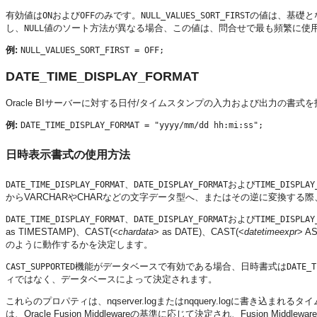
有効値は
および
のみです。
の値は、基礎と
ON
OFF
NULL_VALUES_SORT_FIRST
し、
値のソート方法が異なる場合、この値は、問合せで最も頻繁に使
NULL
例:
NULL_VALUES_SORT_FIRST = OFF;
DATE_TIME_DISPLAY_FORMAT
Oracle BIサーバー
に対する日付/タイムスタンプの入力および出力の書式を指定しま
例:
DATE_TIME_DISPLAY_FORMAT = "yyyy/mm/dd hh:mi:ss";
日時表示書式の使用方法
、
および
DATE_TIME_DISPLAY_FORMAT
DATE_DISPLAY_FORMAT
TIME_DISPLAY
からVARCHARやCHARなどの文字データ型へ、またはその逆に変換する際
、
および
DATE_TIME_DISPLAY_FORMAT
DATE_DISPLAY_FORMAT
TIME_DISPLAY
as TIMESTAMP)、CAST(<
chardata
> as DATE)、CAST(<
datetimeexpr
> A
のように動作するかを決定します。
機能がデータベースで有効である場合、日時書式は
CAST_SUPPORTED
DATE_T
ィではなく、データベースによって決定されます。
これらのプロパティは、nqserver.logまたはnqquery.logに書
は、
Oracle Fusion Middleware
の基準に応じて決定され、
Fusion Middleware