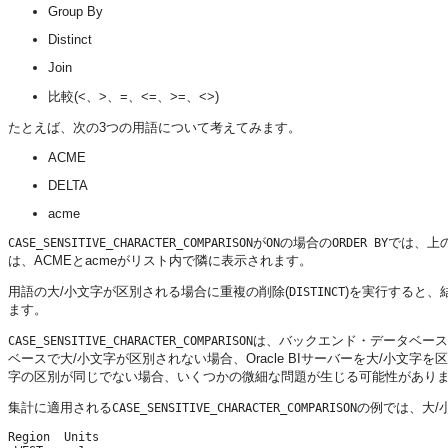
Group By
Distinct
Join
比較(<、>、=、<=、>=、<>)
たとえば、次の3つの用語について考えてみます。
ACME
DELTA
acme
が
の場合の
では、上
CASE_SENSITIVE_CHARACTER_COMPARISON
ON
ORDER BY
は、ACMEとacmeがリスト内で隣に表示されます。
用語の大/小文字が区別される場合に重複の削除(
)を実行すると、
DISTINCT
ます。
は、バックエンド・データベース
CASE_SENSITIVE_CHARACTER_COMPARISON
ベースで大/小文字が区別されない場合、
Oracle BIサーバー
を大/小文字を
字の区別が同じでない場合、いくつかの微細な問題が生じる可能性があり
集計に適用される
の例では、大/
CASE_SENSITIVE_CHARACTER_COMPARISON
Region  Units
