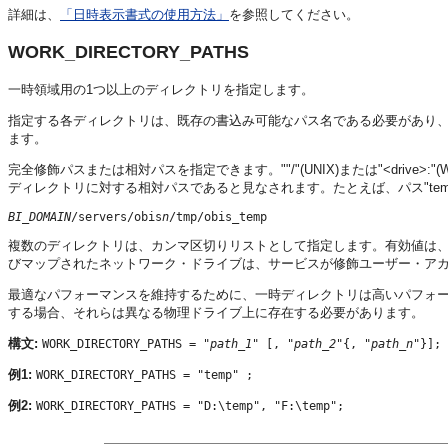
詳細は、
「日時表示書式の使用方法」
を参照してください。
WORK_DIRECTORY_PATHS
一時領域用の1つ以上のディレクトリを指定します。
指定する各ディレクトリは、既存の書込み可能なパス名である必要があり、パ
ます。
完全修飾パスまたは相対パスを指定できます。""/"(UNIX)または"<drive>:
ディレクトリに対する相対パスであると見なされます。たとえば、パス"temp
BI_DOMAIN
/servers/obis
n
複数のディレクトリは、カンマ区切りリストとして指定します。有効値は、
びマップされたネットワーク・ドライブは、サービスが修飾ユーザー・ア
最適なパフォーマンスを維持するために、一時ディレクトリは高いパフォ
する場合、それらは異なる物理ドライブ上に存在する必要があります。
構文:
WORK_DIRECTORY_PATHS = "
path_1
" [, "
path_2
"{, "
path_n
"}];
例1:
WORK_DIRECTORY_PATHS = "temp" ;
例2:
WORK_DIRECTORY_PATHS = "D:\temp", "F:\temp";