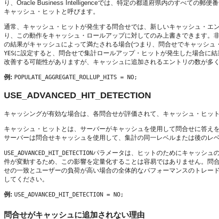
り、
Oracle Business Intelligence
では、特定の都道府県内のすべての郵便番
キャッシュ・ヒットと呼びます。
通常、キャッシュ・ヒットが発生する問合せでは、新しいキャッシュ・エ
り、この動作をキャッシュ・ロールアップに対してのみ上書きできます。
の結果がキャッシュによって満たされる場合(つまり、問合せでキャッシュ
に設定すると、問合せで集計ロールアップ・ヒットが発生した場合に結
YES
改善する可能性がありますが、キャッシュに追加されるエントリの数が多
例:
POPULATE_AGGREGATE_ROLLUP_HITS = NO;
USE_ADVANCED_HIT_DETECTION
キャッシングが有効な場合は、各問合せが評価されて、キャッシュ・ヒッ
キャッシュ・ヒットとは、サーバーがキャッシュを使用して問合せに答え
サーバー
は問合せキャッシュを使用して、集計の同一レベルまたは後のレ
パラメータは、ヒットのためにキャッシュ
USE_ADVANCED_HIT_DETECTION
件が変動するため、この影響を定量化することは容易ではありません。問
せの一致とユーザーの負荷が高い場合の全体的なパフォーマンスのトレー
してください。
例:
USE_ADVANCED_HIT_DETECTION = NO;
問合せがキャッシュに追加されない理由