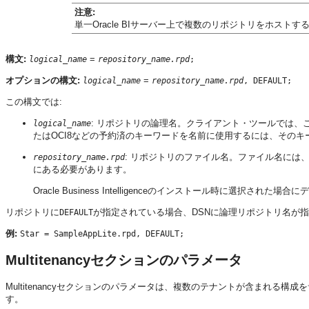
注意:
単一
Oracle BIサーバー
上で複数のリポジトリをホストす
構文:
=
logical_name
repository_name.rpd
;
オプションの
構文:
=
logical_name
repository_name.rpd
, DEFAULT;
この構文では:
: リポジトリの論理名。クライアント・ツールでは、
logical_name
たはOCI8などの予約済のキーワードを名前に使用するには、その
: リポジトリのファイル名。ファイル名には
repository_name.rpd
にある必要があります。
Oracle Business Intelligence
のインストール時に選択された場合にデモ用の
リポジトリに
が指定されている場合、DSNに論理リポジトリ名が
DEFAULT
例:
Star = SampleAppLite.rpd, DEFAULT;
Multitenancyセクションのパラメータ
Multitenancyセクションのパラメータは、複数のテナントが含まれ
す。