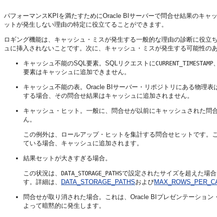
パフォーマンスKPIを満たすために
Oracle BIサーバー
で問合せ結果のキャ
ットが発生しない理由の特定に役立てることができます。
ロギング機能は、キャッシュ・ミスが発生する一般的な理由の診断に役立ち
ュに挿入されないことです。次に、キャッシュ・ミスが発生する可能性の
キャッシュ不能のSQL要素。SQLリクエストに
CURRENT_TIMESTAMP
要素はキャッシュに追加できません。
キャッシュ不能の表。
Oracle BIサーバー
・リポジトリにある物理表
する場合、その問合せ結果はキャッシュに追加されません。
キャッシュ・ヒット。一般に、問合せが以前にキャッシュされた問
ん。
この例外は、ロールアップ・ヒットを集計する問合せヒットです。これらは
ている場合、キャッシュに追加されます。
結果セットが大きすぎる場合。
この状況は、
で設定されたサイズを超えた場合
DATA_STORAGE_PATHS
す。詳細は、
DATA_STORAGE_PATHS
および
MAX_ROWS_PER_C
問合せが取り消された場合。これは、
Oracle BIプレゼンテーショ
よって暗黙的に発生します。