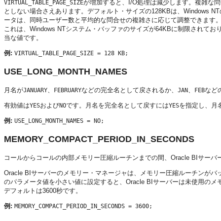
が増加すると、I/O処理は減少します。複雑な問
VIRTUAL_TABLE_PAGE_SIZE
としない場合さえあります。デフォルト・サイズの128KBは、Windows
ータは、同時ユーザー数と平均的な問合せの複雑さに応じて調整できます。
これは、Windows NTシステム・バッファのサイズが64KBに制限されて
当な値です。
例:
VIRTUAL_TABLE_PAGE_SIZE = 128 KB;
USE_LONG_MONTH_NAMES
月名が
、
などの完全名として戻されるか、
、
など
JANUARY
FEBRUARY
JAN
FEB
有効値は
および
です。月名を完全名として戻すには
を指定し、月
YES
NO
YES
例:
USE_LONG_MONTH_NAMES = NO;
MEMORY_COMPACT_PERIOD_IN_SECONDS
コールからコールの内部メモリー圧縮ルーチンまでの間、
Oracle BIサーバ
Oracle BIサーバー
のメモリー・マネージャは、メモリー圧縮ルーチンがバ
のパラメータ値を小さい値に設定すると、
Oracle BIサーバー
は未使用のメ
デフォルトは3600秒です。
例:
MEMORY_COMPACT_PERIOD_IN_SECONDS = 3600;