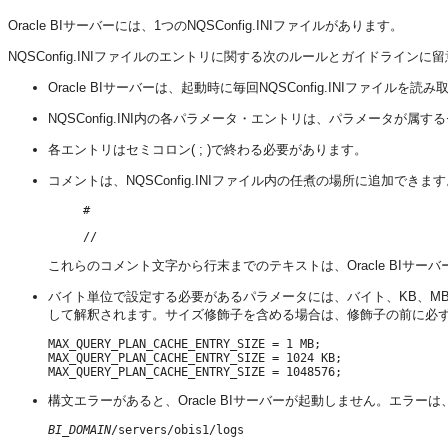
Oracle BIサーバー
には、1つのNQSConfig.INIファイルがあります。
NQSConfig.INIファイルのエントリに関する次のルールとガイドラインに
Oracle BIサーバー
は、起動時に毎回NQSConfig.INIファイルを読
NQSConfig.INI内の各パラメータ・エントリは、パラメータが属するセク
各エントリはセミコロン( ; )で終わる必要があります。
コメントは、NQSConfig.INIファイル内の任煮の場所に追加で
#
//
これらのコメント文字から行末までのテキストは、
Oracle BIサーバ
バイト単位で設定する必要があるパラメータには、バイト、KB、M
して解釈されます。サイズ修飾子を含める場合は、修飾子の前に必
MAX_QUERY_PLAN_CACHE_ENTRY_SIZE = 1 MB;

MAX_QUERY_PLAN_CACHE_ENTRY_SIZE = 1024 KB;

構文エラーがあると、
Oracle BIサーバー
が起動しません。エラーは、次
BI_DOMAIN