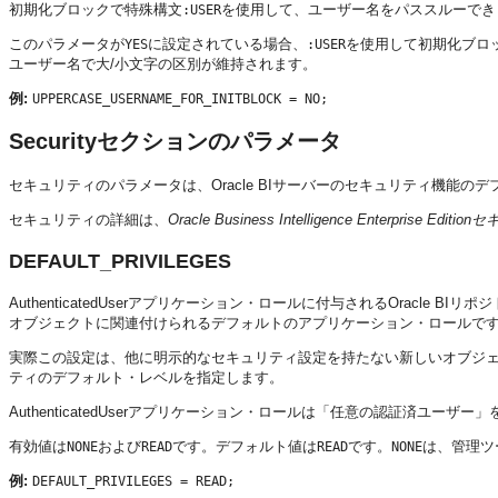
初期化ブロックで特殊構文
を使用して、ユーザー名をパススルーでき
:USER
このパラメータが
に設定されている場合、
を使用して初期化ブロ
YES
:USER
ユーザー名で大/小文字の区別が維持されます。
例:
UPPERCASE_USERNAME_FOR_INITBLOCK = NO;
Securityセクションのパラメータ
セキュリティのパラメータは、
Oracle BIサーバー
のセキュリティ機能のデ
セキュリティの詳細は、
Oracle Business Intelligence Enterprise Ed
DEFAULT_PRIVILEGES
AuthenticatedUserアプリケーション・ロールに付与されるOracl
オブジェクトに関連付けられるデフォルトのアプリケーション・ロールで
実際この設定は、他に明示的なセキュリティ設定を持たない新しいオブジ
ティのデフォルト・レベルを指定します。
AuthenticatedUserアプリケーション・ロールは「任意の認証済ユーザ
有効値は
および
です。デフォルト値は
です。
は、
管理ツ
NONE
READ
READ
NONE
例:
DEFAULT_PRIVILEGES = READ;