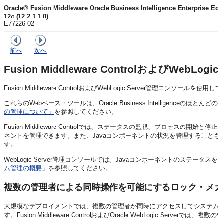
Oracle® Fusion Middleware Oracle Business Intelligence Enter
12
c
(12.2.1.1.0)
E77226-02
前へ
次へ
Fusion Middleware Control
およびWebLog
Fusion Middleware Control
および
WebLogic Server
管理コンソールを使用し
これらのWebベース・ツールは、
Oracle Business Intelligence
のほとんどの
の管理について」
を参照してください。
Fusion Middleware Control
では、ステータスの監視、プロセスの開始と停止
ネントを管理できます。また、Javaコンポーネントの状況を管理するこ
す。
WebLogic Server
管理コンソールでは、Javaコンポーネントのステータス
ム管理の概要」
を参照してください。
複数の管理者による同時操作を可能にするロック・メ
大規模なデプロイメントでは、複数の管理者が同時にアクセスしてシステ
す。
Fusion Middleware Control
および
Oracle WebLogic Server
では、複数の