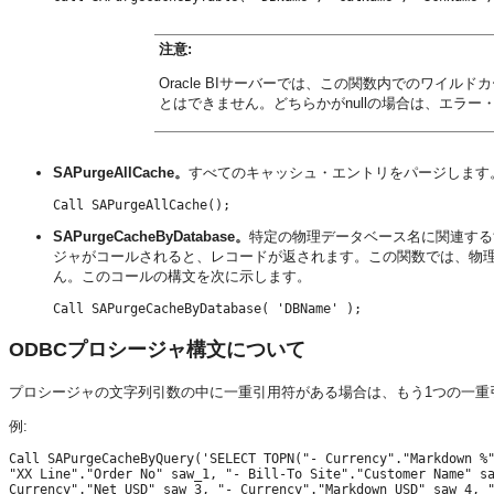
注意:
Oracle BIサーバー
では、この関数内でのワイルドカード
とはできません。どちらかがnullの場合は、エラ
SAPurgeAllCache。
すべてのキャッシュ・エントリをパージします
SAPurgeCacheByDatabase。
特定の物理データベース名に関連する
ジャがコールされると、レコードが返されます。この関数では、物理デ
ん。このコールの構文を次に示します。
Call SAPurgeCacheByDatabase( 'DBName' );
ODBCプロシージャ構文について
プロシージャの文字列引数の中に一重引用符がある場合は、もう1つの一重
例:
Call SAPurgeCacheByQuery('SELECT TOPN("- Currency"."Markdown %"
"XX Line"."Order No" saw_1, "- Bill-To Site"."Customer Name" sa
Currency"."Net USD" saw_3, "- Currency"."Markdown USD" saw_4, "