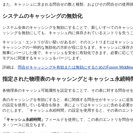
また、キャッシュに含まれる問合せの数と種類、およびその問合せの使用
システムのキャッシングの無効化
システム全体のキャッシングを無効にすることで、新しいすべてのキャッ
ッシングを無効にしても、キャッシュ内に保存されているエントリを失う
キャッシュ・エントリが古い疑いがあるが、そのエントリまたはキャッシ
キャッシングの一時的な無効化の方針が役に立ちます。キャッシュに保存
無事にパージした後で、キャッシュを安全に有効化できます。必要に応じ
モデルに関連するキャッシュをパージします。
詳細は、
問合せキャッシングを有効または無効にするためのFusion Middleware
指定された物理表のキャッシングとキャッシュ永続時
各物理表のキャッシュ可能属性を設定することで、その表に対する問合せ
表のキャッシングを有効にすると、表に関係する問合せがキャッシュに追
の設定を使用している場合を除き、表によってはキャッシュに含める必要
のとします。「キャッシュ永続時間」の設定を使用すると、その表のエント
「キャッシュ永続時間」
フィールドを使用して、この表のエントリを問合
タ・ソースに役立ちます。