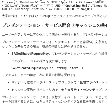
("XX Line"."Open Flag" = ''Y'') AND ("Operating Unit"."Group N
太字の行は、
および
というアイテムのエスケープ文字とし
''Y''
''Group''
プレゼンテーション・サービス
問合せキャッシュの共
ユーザーが
アンサー
にアクセスして問合せを実行すると、
プレゼンテーシ
プレゼンテーション・サービス
では、リクエスト・キーと論理SQL文字列
ャッシュを共有できる場合、後続の問合せは保存されません。
SAGetSharedRequestKey。
プレゼンテーション・サービス
から論理
このプロシージャの構文を次に示します。
リクエスト・キーの値は、次の要因の影響を受けます。
リポジトリ物理データベース・オブジェクトで「
仮想プライベート
セッション変数がリポジトリ内で「
セキュリティ・センシティブ
」
プレゼンテーション・サービス
は、仮想プライベート・データベースとし
キーを計算するときに、セキュリティ・センシティブな変数を考慮します