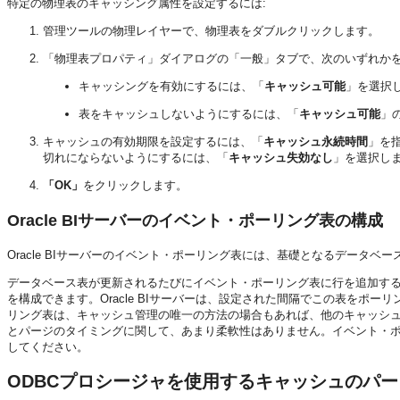
特定の物理表のキャッシング属性を設定するには:
管理ツール
の物理レイヤーで、物理表をダブルクリックします。
「物理表
プロパティ」ダイアログの
「一般」
タブで、次のいずれか
キャッシングを有効にするには、「
キャッシュ可能
」を選択
表をキャッシュしないようにするには、「
キャッシュ可能
」
キャッシュの有効期限を設定するには、「
キャッシュ永続時間
」を
切れにならないようにするには、「
キャッシュ失効なし
」を選択し
「OK」
をクリックします。
Oracle BIサーバー
のイベント・ポーリング表の構成
Oracle BIサーバー
のイベント・ポーリング表には、基礎となるデータベー
データベース表が更新されるたびにイベント・ポーリング表に行を追加する
を構成できます。
Oracle BIサーバー
は、設定された間隔でこの表をポーリ
リング表は、キャッシュ管理の唯一の方法の場合もあれば、他のキャッシ
とパージのタイミングに関して、あまり柔軟性はありません。イベント・
してください。
ODBCプロシージャを使用するキャッシュのパ