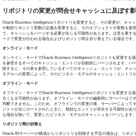
リポジトリの変更が問合せキャッシュに及ぼす影
Oracle Business Intelligence
リポジトリを変更すると、その変更が、キャッ
や動的リポジトリ変数の定義を変更すると、そのオブジェクトや変数を参
て、キャッシュをパージする必要が生じる可能性があります。注意を要する
ードで変更が行われる場合およびリポジトリ間を切り替えている場合です
オンライン・モード
オンライン・モードで
Oracle Business Intelligence
リポジトリを変更する場
を参照するすべてのキャッシュ・エントリが自動的にパージされます。パ
除すると、その表を参照しているすべてのキャッシュ・エントリが、チェ
モデルへの変更によって、そのビジネス・モデルのキャッシュ・エントリ
オフライン・モード
オフライン・モードで
Oracle Business Intelligence
リポジトリを変更する場
古くなる可能性があります。オフライン・モードの編集時にサーバーはリ
判断できません。このため、オフラインでの変更の後、サーバーによって
ジトリが次にロードされたときに、無効なエントリが存在する可能性があ
な場合を除いて、変更したビジネス・モデルのキャッシュをパージします
リポジトリ間の切替え
Oracle BIサーバー
の構成からリポジトリを削除する予定の場合は、リポジ