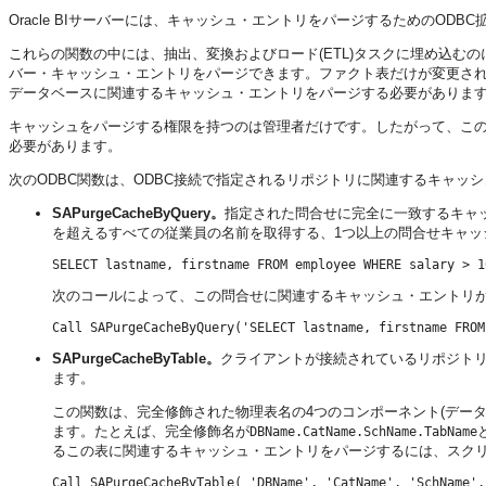
Oracle BIサーバー
には、キャッシュ・エントリをパージするためのODBC
これらの関数の中には、抽出、変換およびロード(ETL)タスクに埋め込む
バー
・キャッシュ・エントリをパージできます。ファクト表だけが変更さ
データベースに関連するキャッシュ・エントリをパージする必要がありま
キャッシュをパージする権限を持つのは管理者だけです。したがって、この
必要があります。
次のODBC関数は、ODBC接続で指定されるリポジトリに関連するキャッ
SAPurgeCacheByQuery。
指定された問合せに完全に一致するキャッ
を超えるすべての従業員の名前を取得する、1つ以上の問合せキャッ
次のコールによって、この問合せに関連するキャッシュ・エントリ
SAPurgeCacheByTable。
クライアントが接続されているリポジトリ
ます。
この関数は、完全修飾された物理表名の4つのコンポーネント(デー
ます。たとえば、完全修飾名が
DBName.CatName.SchName.TabName
るこの表に関連するキャッシュ・エントリをパージするには、スク
Call SAPurgeCacheByTable( 'DBName', 'CatName', 'SchName',