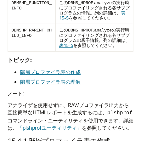
この
.
の実行時
DBMSHP_FUNCTION_
DBMS_HPROF
analyze
にプロファイリングされる各サブプ
INFO
ログラムの情報。列の詳細は、
表
15-5
を参照してください。
この
.
の実行時
DBMSHP_PARENT_CH
DBMS_HPROF
analyze
にプロファイリングされる各サブプ
ILD_INFO
ログラムの親子情報。列の詳細は、
表15-6
を参照してください。
トピック:
階層プロファイラ表の作成
階層プロファイラ表の理解
ノート:
アナライザを使用せずに、RAWプロファイラ出力から
直接簡単なHTMLレポートを生成するには、
plshprof
コマンドライン・ユーティリティを使用できます。詳細
は、
「plshprofユーティリティ」
を参照してください。
15.4.1
階層プロファイラ表の作成