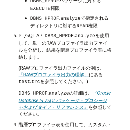
パッケージに対する
DBMS_HPROF
権限
EXECUTE
.
で指定される
DBMS_HPROF
analyze
ディレクトリに対する
権限
READ
PL/SQL API
.
を使用
DBMS_HPROF
analyze
して、単一のRAWプロファイラ出力ファイ
ルを分析し、結果を階層プロファイラ表に格
納します。
(RAWプロファイラ出力ファイルの例は、
「RAWプロファイラ出力の理解」
にある
.
を参照してください。)
test
trc
.
の詳細は、
『Oracle
DBMS_HPROF
analyze
Database PL/SQLパッケージ・プロシージ
ャおよびタイプ・リファレンス』
を参照して
ください。
階層プロファイラ表を使用して、カスタム・