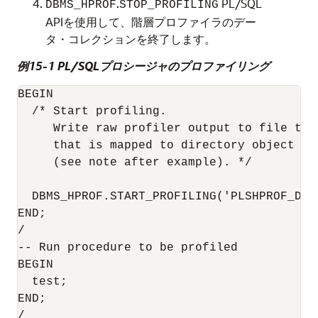
.
PL/SQL
DBMS_HPROF
STOP_PROFILING
APIを使用して、階層プロファイラのデー
タ・コレクションを終了します。
例15-1 PL/SQLプロシージャのプロファイリング
BEGIN

  /* Start profiling.

     Write raw profiler output to file tes
     that is mapped to directory object PLS
     (see note after example). */

  DBMS_HPROF.START_PROFILING('PLSHPROF_DIR'
END;

/

-- Run procedure to be profiled

BEGIN

  test;

END;

/
