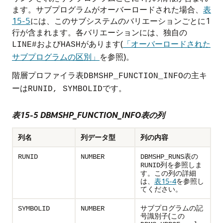
ます。サブプログラムがオーバーロードされた場合、
表
15-5
には、このサブシステムのバリエーションごとに1
行が含まれます。各バリエーションには、独自の
および
があります(
「オーバーロードされた
LINE#
HASH
サブプログラムの区別」
を参照)。
階層プロファイラ表
の主キ
DBMSHP_FUNCTION_INFO
ーは
です。
RUNID, SYMBOLID
表15-5 DBMSHP_FUNCTION_INFO表の列
列名
列データ型
列の内容
表の
RUNID
NUMBER
DBMSHP_RUNS
列を参照しま
RUNID
す。この列の詳細
は、
表15-4
を参照し
てください。
サブプログラムの記
SYMBOLID
NUMBER
号識別子(この