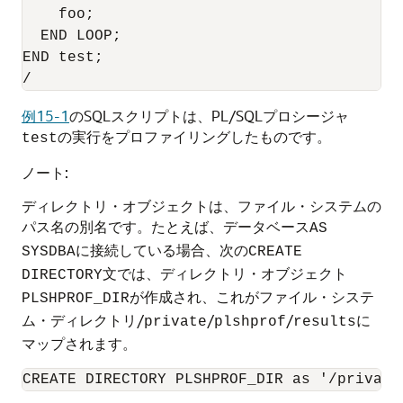
    foo;

  END LOOP;

END test;

例15-1
のSQLスクリプトは、PL/SQLプロシージャ
の実行をプロファイリングしたものです。
test
ノート:
ディレクトリ・オブジェクトは、ファイル・システムの
パス名の別名です。たとえば、データベース
AS
に接続している場合、次の
SYSDBA
CREATE
文では、ディレクトリ・オブジェクト
DIRECTORY
が作成され、これがファイル・システ
PLSHPROF_DIR
ム・ディレクトリ/
/
/
に
private
plshprof
results
マップされます。
CREATE DIRECTORY PLSHPROF_DIR as '/private