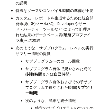
の説明
特殊なソースやコンパイル時間の準備が不要
カスタム・レポートを生成するために統合開
発環境(IDE)ツール(SQL Developerやサー
ド・パーティ・ツールなど)によって処理さ
れた結果のデータベース表(
階層プロファイ
ラ表
)への格納
次のような、サブプログラム・レベルの実行
サマリー情報の提供
サブプログラムへのコール回数
サブプログラム自体で費やされた時間
(
関数時間
または
自己時間
)
サブプログラム自体およびその子サブ
プログラムで費やされた時間(
サブツリ
ー時間
)
次のような、詳細な親子情報
特定のサブプログラムのすべての