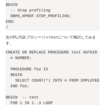
BEGIN

  -- Stop profiling

  DBMS_HPROF.STOP_PROFILING;

END;

/
次のPL/SQLプロシージャ
について検討してみま
test
す。
CREATE OR REPLACE PROCEDURE test AUTHID DEF
  n NUMBER;

  PROCEDURE foo IS

  BEGIN

    SELECT COUNT(*) INTO n FROM EMPLOYEES;

  END foo;

BEGIN  -- test

  FOR i IN 1..3 LOOP
