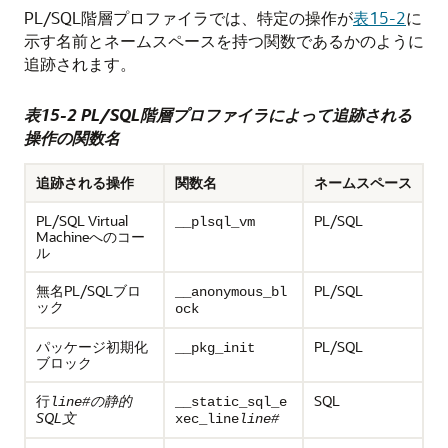
PL/SQL階層プロファイラでは、特定の操作が
表15-2
に
示す名前とネームスペースを持つ関数であるかのように
追跡されます。
表15-2 PL/SQL階層プロファイラによって追跡される
操作の関数名
追跡される操作
関数名
ネームスペース
PL/SQL Virtual
PL/SQL
__plsql_vm
Machineへのコー
ル
無名PL/SQLブロ
PL/SQL
__anonymous_bl
ック
ock
パッケージ初期化
PL/SQL
__pkg_init
ブロック
行
の静的
SQL
line#
__static_sql_e
SQL文
xec_line
line#