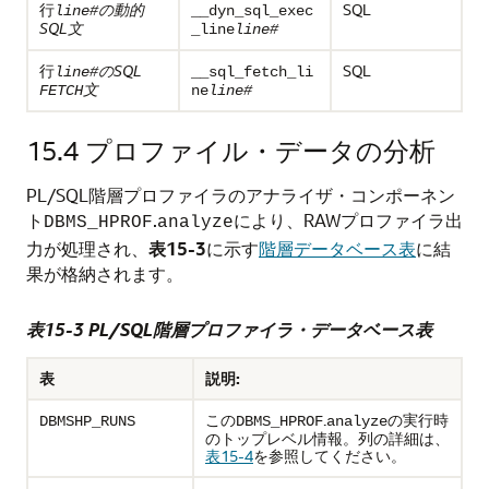
行
の動的
SQL
line#
__dyn_sql_exec
SQL文
_line
line#
行
のSQL
SQL
line#
__sql_fetch_li
文
FETCH
ne
line#
15.4
プロファイル・データの分析
PL/SQL階層プロファイラのアナライザ・コンポーネン
ト
.
により、RAWプロファイラ出
DBMS_HPROF
analyze
力が処理され、
表15-3
に示す
階層データベース表
に結
果が格納されます。
表15-3 PL/SQL階層プロファイラ・データベース表
表
説明:
この
.
の実行時
DBMSHP_RUNS
DBMS_HPROF
analyze
のトップレベル情報。列の詳細は、
表15-4
を参照してください。