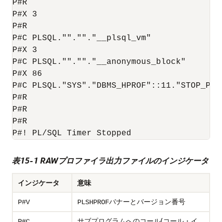
P#R

P#X 3

P#R

P#C PLSQL."".""."__plsql_vm"

P#X 3

P#C PLSQL."".""."__anonymous_block"

P#X 86

P#C PLSQL."SYS"."DBMS_HPROF"::11."STOP_PRO
P#R

P#R

P#R

表15-1 RAWプロファイラ出力ファイルのインジケータ
インジケータ
意味
バナーとバージョン番号
P#V
PLSHPROF
サブプログラムへのコール(コール・イ
P#C