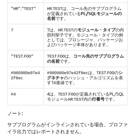
.
.
は、コール先のサブプログラム
"HR"
"TEST"
HR
TEST
が定義されている
PL/SQLモジュールの
名前
です。
7は、
.
の
モジュール・タイプ
の内
7
HR
TEST
部列挙子です。モジュール・タイプの例
としては、プロシージャ、パッケージお
よびパッケージ本体があります。
.
.
は、
コール先のサブプログラム
"TEST
FOO"
TEST
FOO
の名前
です。
は、
.
の
シ
#980980e97e4
#980980e97e42f8ec
TEST
FOO
グネチャ
のハッシュ・アルゴリズムを表
2f8ec
す16進値です。
4は、
.
が定義されているPL/SQL
#4
TEST
FOO
モジュール
.
内の
行番号
です。
HR
TEST
ノート:
サブプログラムがインラインされている場合、プロファ
イラ出力ではレポートされません。