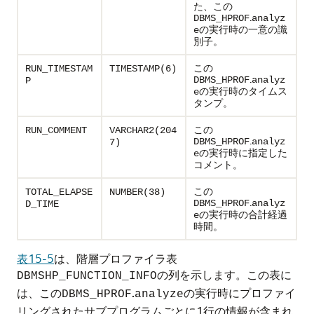
た、この
.
DBMS_HPROF
analyz
の実行時の一意の識
e
別子。
この
RUN_TIMESTAM
TIMESTAMP(6)
.
DBMS_HPROF
analyz
P
の実行時のタイムス
e
タンプ。
この
RUN_COMMENT
VARCHAR2(204
.
DBMS_HPROF
analyz
7)
の実行時に指定した
e
コメント。
この
TOTAL_ELAPSE
NUMBER(38)
.
DBMS_HPROF
analyz
D_TIME
の実行時の合計経過
e
時間。
表15-5
は、階層プロファイラ表
の列を示します。この表に
DBMSHP_FUNCTION_INFO
は、この
.
の実行時にプロファイ
DBMS_HPROF
analyze
リングされたサブプログラムごとに1行の情報が含まれ