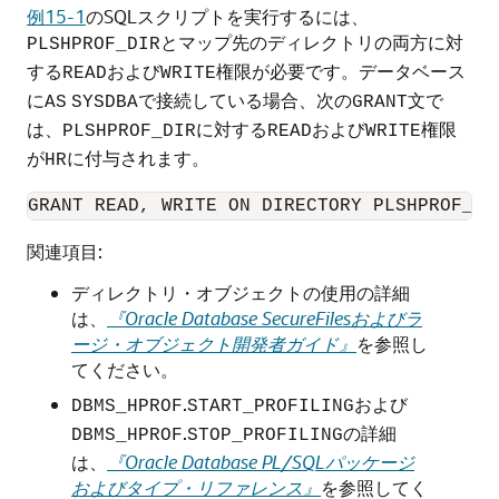
例15-1
のSQLスクリプトを実行するには、
とマップ先のディレクトリの両方に対
PLSHPROF_DIR
する
および
権限が必要です。データベース
READ
WRITE
に
で接続している場合、次の
文で
AS
SYSDBA
GRANT
は、
に対する
および
権限
PLSHPROF_DIR
READ
WRITE
が
に付与されます。
HR
GRANT READ, WRITE ON DIRECTORY PLSHPROF_DI
関連項目:
ディレクトリ・オブジェクトの使用の詳細
は、
『Oracle Database SecureFilesおよびラ
ージ・オブジェクト開発者ガイド』
を参照し
てください。
.
および
DBMS_HPROF
START_PROFILING
.
の詳細
DBMS_HPROF
STOP_PROFILING
は、
『Oracle Database PL/SQLパッケージ
およびタイプ・リファレンス』
を参照してく