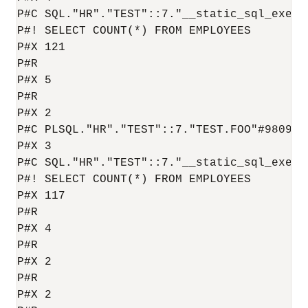
P#C SQL."HR"."TEST"::7."__static_sql_exec_
P#! SELECT COUNT(*) FROM EMPLOYEES

P#X 121

P#R

P#X 5

P#R

P#X 2

P#C PLSQL."HR"."TEST"::7."TEST.FOO"#980980e
P#X 3

P#C SQL."HR"."TEST"::7."__static_sql_exec_
P#! SELECT COUNT(*) FROM EMPLOYEES

P#X 117

P#R

P#X 4

P#R

P#X 2

P#R

P#X 2
