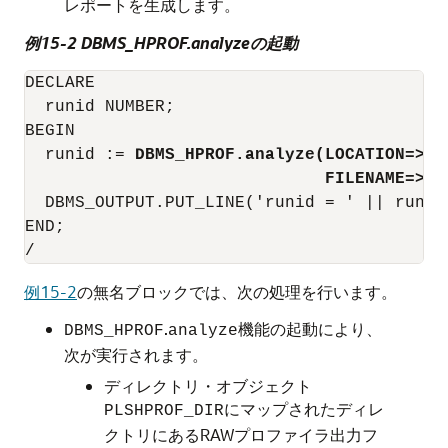
レポートを生成します。
例15-2 DBMS_HPROF.analyzeの起動
DECLARE

  runid NUMBER;

BEGIN

  runid := 
DBMS_HPROF.analyze(LOCATION=>'P
FILENAME=>'t
  DBMS_OUTPUT.PUT_LINE('runid = ' || runid)
END;

/
例15-2
の無名ブロックでは、次の処理を行います。
.
機能の起動により、
DBMS_HPROF
analyze
次が実行されます。
ディレクトリ・オブジェクト
にマップされたディレ
PLSHPROF_DIR
クトリにあるRAWプロファイラ出力フ