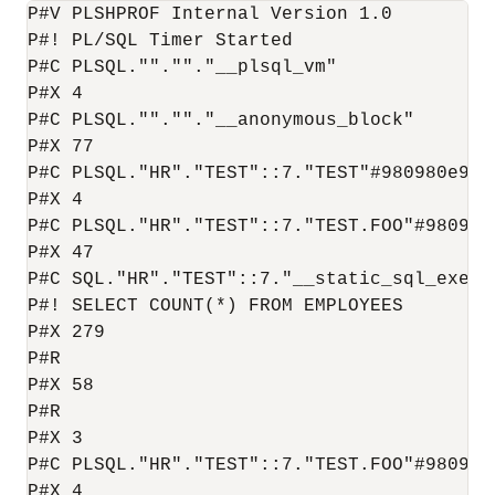
P#V PLSHPROF Internal Version 1.0

P#! PL/SQL Timer Started

P#C PLSQL."".""."__plsql_vm"

P#X 4

P#C PLSQL."".""."__anonymous_block"

P#X 77

P#C PLSQL."HR"."TEST"::7."TEST"#980980e97e4
P#X 4

P#C PLSQL."HR"."TEST"::7."TEST.FOO"#980980e
P#X 47

P#C SQL."HR"."TEST"::7."__static_sql_exec_
P#! SELECT COUNT(*) FROM EMPLOYEES

P#X 279

P#R

P#X 58

P#R

P#X 3

P#C PLSQL."HR"."TEST"::7."TEST.FOO"#980980e
P#X 4
