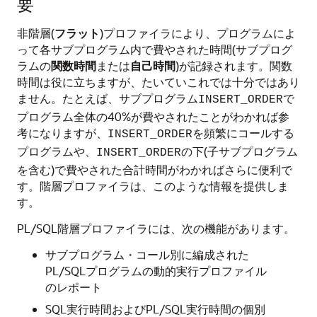
要
非階層(
フラット
)プロファイラにより、プログラムによ
って各サブプログラム内で費やされた時間(サブプログ
ラムの
関数時間
または
自己時間
)が記録されます。関数
時間は役に立ちますが、たいていこれでは十分ではあり
ません。たとえば、サブプログラム
で
INSERT_ORDER
プログラム全体の40%が費やされたことがわかれば参
考になりますが、
を頻繁にコールする
INSERT_ORDER
プログラムや、
の下(子サブプログラム
INSERT_ORDER
を含む)で費やされた合計時間がわかればさらに便利で
す。階層プロファイラは、このような情報を提供しま
す。
PL/SQL階層プロファイラには、次の機能があります。
サブプログラム・コール別に編成された
PL/SQLプログラムの動的実行プロファイル
のレポート
SQL実行時間およびPL/SQL実行時間の個別