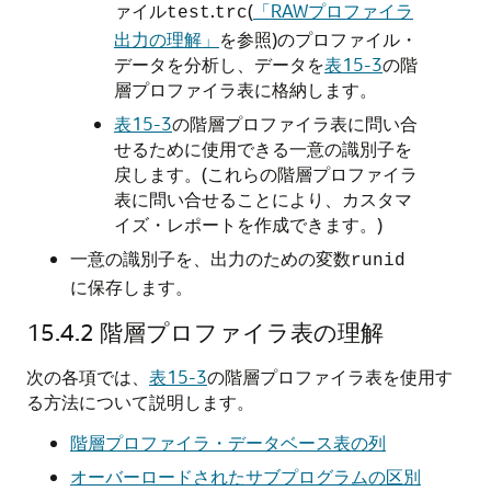
ァイル
.
(
「RAWプロファイラ
test
trc
出力の理解」
を参照)のプロファイル・
データを分析し、データを
表15-3
の階
層プロファイラ表に格納します。
表15-3
の階層プロファイラ表に問い合
せるために使用できる一意の識別子を
戻します。(これらの階層プロファイラ
表に問い合せることにより、カスタマ
イズ・レポートを作成できます。)
一意の識別子を、出力のための変数
runid
に保存します。
15.4.2
階層プロファイラ表の理解
次の各項では、
表15-3
の階層プロファイラ表を使用す
る方法について説明します。
階層プロファイラ・データベース表の列
オーバーロードされたサブプログラムの区別