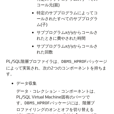
コール元(親)
特定のサブプログラムによってコ
ールされたすべてのサブプログラ
ム(子)
サブプログラム
x
が
y
からコールさ
れたときに費やされた時間
サブプログラム
x
が
y
からコールさ
れた回数
PL/SQL階層プロファイラは、
パッケージ
DBMS_HPROF
によって実装され、次の2つのコンポーネントを持ちま
す。
データ収集
データ・コレクション・コンポーネントは、
PL/SQL Virtual Machine固有のパーツで
す。
パッケージには、階層プ
DBMS_HPROF
ロファイリングのオンとオフを切り替える