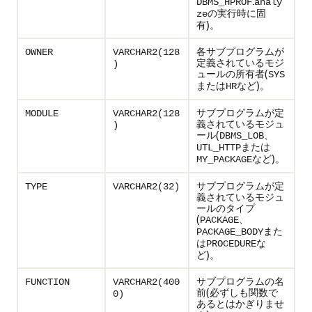
.
DBMS_HPROF
analy
の実行時に固
ze
有)。
各サブプログラムが
OWNER
VARCHAR2(128
定義されているモジ
)
ュールの所有者(
SYS
または
など)。
HR
サブプログラムが定
MODULE
VARCHAR2(128
義されているモジュ
)
ール(
、
DBMS_LOB
または
UTL_HTTP
など)。
MY_PACKAGE
サブプログラムが定
TYPE
VARCHAR2(32)
義されているモジュ
ールのタイプ
(
、
PACKAGE
また
PACKAGE_BODY
は
な
PROCEDURE
ど)。
サブプログラムの名
FUNCTION
VARCHAR2(400
前(必ずしも関数で
0)
あるとはかぎりませ