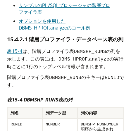
サンプルのPL/SQLプロシージャの階層プロ
ファイラ表
オプションを使用した
DBMS_HPROF.analyzeのコール例
15.4.2.1
階層プロファイラ・データベース表の列
表15-4
は、階層プロファイラ表
の列を
DBMSHP_RUNS
示します。この表には、
.
の実行
DBMS_HPROF
analyze
時ごとに1行のトップレベル情報が含まれます。
階層プロファイラ表
の主キーは
で
DBMSHP_RUNS
RUNID
す。
表15-4 DBMSHP_RUNS表の列
列名
列データ型
列の内容
RUNID
NUMBER
DBMSHP_RUNNUMBER
順序から生成され