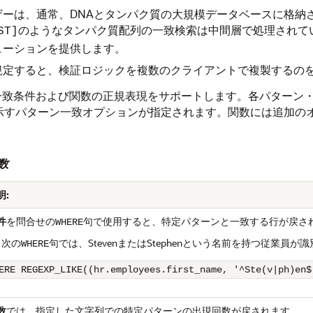
ーは、通常、DNAとタンパク質の大規模データベースに格納さ
のようなタンパク質配列の一致検索は中間層で処理されて
ST]
ューションを提供します。
規定すると、検証ロジックを複数のクライアントで複製するの
一致条件および関数の正規表現をサポートします。各パターン・
示すパターン一致オプションが指定されます。関数には追加のオ
関数
明:
件
を問合せの
句で使用すると、特定パターンと一致する行が戻さ
WHERE
次の
句では、StevenまたはStephenという名前を持つ従業員が
WHERE
ERE REGEXP_LIKE((hr.employees.first_name, '^Ste(v|ph)en$
数
では、指定した文字列での特定パターンの出現回数が戻されます。