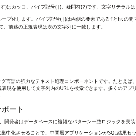
す)はカッコ、パイプ記号(
)、疑問符(
)です。文字リテラルは
|
?
ループ化します。パイプ記号(
)は両側の要素である
と
の間
|
f
ht
て、前述の正規表現は次の文字列に一致します。
ミング言語の強力なテキスト処理コンポーネントです。たとえば、
表現を使用して文字列内のURLを検索できます。多くのアプリ
。
のサポート
いるため、開発者はデータベースに複雑なパターン一致ロジックを
集中化させることで、中間層アプリケーションがSQL結果セ