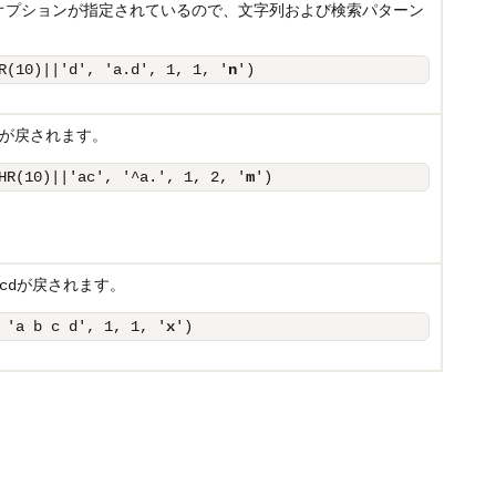
オプションが指定されているので、文字列および検索パターン
R(10)||'d', 'a.d', 1, 1, '
n
')
が戻されます。
HR(10)||'ac', '^a.', 1, 2, '
m
')
が戻されます。
cd
 'a b c d', 1, 1, '
x
')