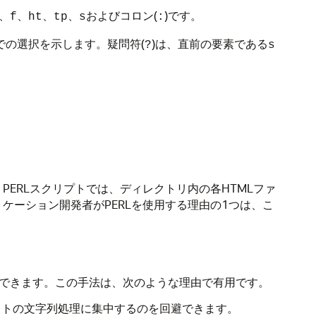
、
、
、
、
およびコロン(
)です。
f
ht
tp
s
:
での選択を示します。疑問符(
)は、直前の要素である
?
s
PERLスクリプトでは、ディレクトリ内の各HTMLファ
ケーション開発者がPERLを使用する理由の1つは、こ
実装できます。この手法は、次のような理由で有用です。
ットの文字列処理に集中するのを回避できます。