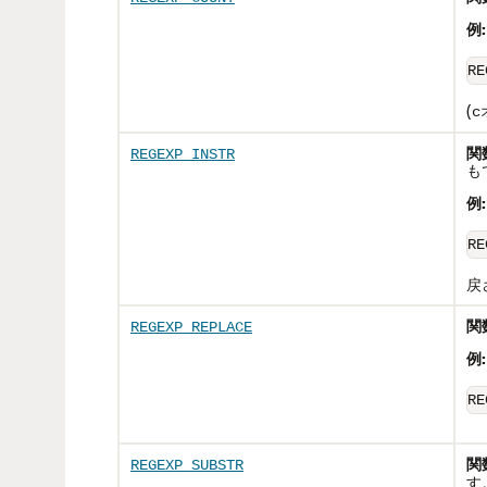
例:
(
c
関
REGEXP_INSTR
も
例:
戻
関
REGEXP_REPLACE
例:
RE
関
REGEXP_SUBSTR
す