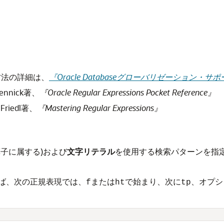
方法の詳細は、
『Oracle Databaseグローバリゼーション・
Gennick著、
『Oracle Regular Expressions Pocket Reference』
. Friedl著、
『Mastering Regular Expressions』
子に属する)および
文字リテラル
を使用する検索パターンを指定
ば、次の正規表現では、
または
で始まり、次に
、オプシ
f
ht
tp