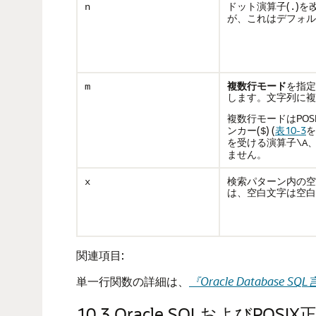
ドット演算子(
)を
n
.
が、これはデフォル
複数行モード
を指定
m
します。文字列に複
複数行モードはPOS
ンカー(
) (
表10-3
を
$
を受ける演算子
\A
ません。
検索パターン内の空
x
は、空白文字は空白
関連項目:
単一行関数の詳細は、
『Oracle Database
10.3
Oracle SQLおよびPOS