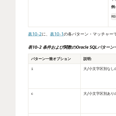
例:
RE
表10-2
に、
表10-1
の各パターン・マッチャー
表10-2 条件および関数のOracle SQLパタ
パターン一致オプション
説明:
大/小文字区別なし
i
大/小文字区別あり
c