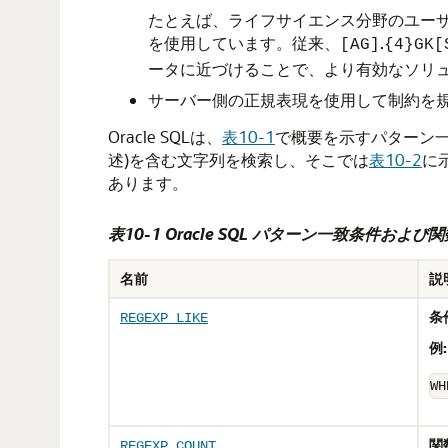
たとえば、ライフサイエンス分野のユーザ
を使用しています。従来、
.
[AG]
{4}GK[
ータに近づけることで、より有効なソリ
サーバー側の正規表現を使用して制約を
Oracle SQLは、
表10-1
で概要を示すパターン
述)を含む文字列を検索し、そこでは
表10-2
に
あります。
表10-1 Oracle SQL パターン一致条件および
名前
説
条
REGEXP_LIKE
例:
WH
関
REGEXP_COUNT