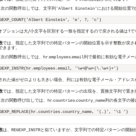
次の関数呼出しでは、文字列
における開始位置7
'Albert Einstein'
オプションは大/小文字を区別する一致を指定するので戻される値は1で
数
では、指定した文字列での特定パターンの開始位置を示す整数が戻さ
できます。
次の関数呼出しでは、
.
.
列で最初に有効な電子メー
hr
employees
email
された値がゼロよりも大きい場合、列には有効な電子メール・アドレス
数
では、指定した文字列での特定パターンの出現を、置換文字列で置き
次の関数呼び出しでは、
.
.
列の各文字の後
hr
countries
country_name
GEXP_REPLACE(hr.countries.country_name, '(.)', '\1 ')
数
は、
と似ていますが、文字列での特定パターンの開始
REGEXP_INSTR
。