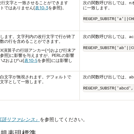
改行文字と一致させることができます
次の関数呼び出しでは、
n
トではありません(
表10-3
を参照)。
に一致します。
REGEXP_SUBSTR('a'||CH
します。文字列内の改行文字で行が終了
次の関数呼び出しでは、
ac
数の行を含めることができます。
REGEXP_SUBSTR('ab'||C
IX演算子の行頭アンカー(
)および行末ア
^
参照)に影響を与えますが、PERLの影響
、
および
(
表10-5
を参照)には影響し
\Z
\z
白文字が無視されます。デフォルトで
次の関数呼び出しでは、
ab
文字として一致します。
REGEXP_SUBSTR('abcd',
 SQL言語リファレンス』
を参照してください。
IX正規表現標準