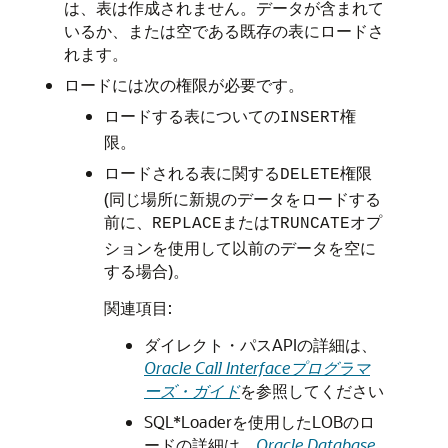
は、表は作成されません。データが含まれて
いるか、または空である既存の表にロードさ
れます。
ロードには次の権限が必要です。
ロードする表についての
権
INSERT
限。
ロードされる表に関する
権限
DELETE
(同じ場所に新規のデータをロードする
前に、
または
オプ
REPLACE
TRUNCATE
ションを使用して以前のデータを空に
する場合)。
関連項目:
ダイレクト・パスAPIの詳細は、
Oracle Call Interfaceプログラマ
ーズ・ガイド
を参照してください
SQL*Loaderを使用したLOBのロ
ードの詳細は、
Oracle Database