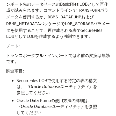
ンポート先のデータベースのBasicFiles LOBとして再作
成が試みられます。コマンドラインで
パラ
TRANSFORM
メータを使用するか、
および
DBMS_DATAPUMP
パッケージで
パラメー
DBMS_METADATA
LOB_STORAGE
タを使用することで、再作成される表でSecureFiles
LOBとしてLOBを作成するよう強制できます。
ノート:
トランスポータブル・インポートでは名前の変換は無効
です。
関連項目:
SecureFiles LOBで使用する特定の表の構文
は、
『Oracle Databaseユーティリティ』
を
参照してください
Oracle Data Pumpの使用方法の詳細は、
『Oracle Databaseユーティリティ』
を参照
してください