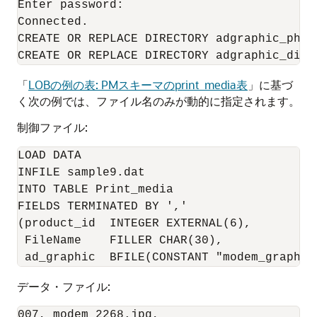
Enter password:

Connected.

CREATE OR REPLACE DIRECTORY adgraphic_photo
CREATE OR REPLACE DIRECTORY adgraphic_dir 
「
LOBの例の表: PMスキーマのprint_media表
」
に基づ
く次の例では、ファイル名のみが動的に指定されます。
制御ファイル:
LOAD DATA

INFILE sample9.dat

INTO TABLE Print_media

FIELDS TERMINATED BY ','

(product_id  INTEGER EXTERNAL(6),

 FileName    FILLER CHAR(30),

データ・ファイル:
007, modem_2268.jpg,
