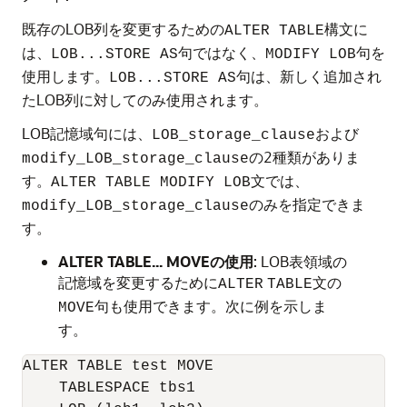
既存のLOB列を変更するための
構文に
ALTER TABLE
は、
句ではなく、
句を
LOB...STORE AS
MODIFY LOB
使用します。
句は、新しく追加され
LOB...STORE AS
たLOB列に対してのみ使用されます。
LOB記憶域句には、
および
LOB_storage_clause
の2種類がありま
modify_LOB_storage_clause
す。
文では、
ALTER TABLE MODIFY LOB
のみを指定できま
modify_LOB_storage_clause
す。
ALTER TABLE... MOVEの使用
: LOB表領域の
記憶域を変更するために
文の
ALTER
TABLE
句も使用できます。次に例を示しま
MOVE
す。
ALTER TABLE test MOVE

    TABLESPACE tbs1
