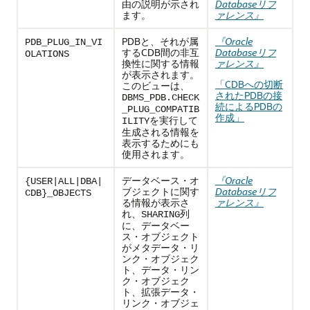
由の説明が示され
Databaseリフ
ます。
ァレンス』
PDBと、それが属
『Oracle
PDB_PLUG_IN_VI
するCDB間の非互
Databaseリフ
OLATIONS
換性に関する情報
ァレンス』
が表示されます。
「CDBへの切断
このビューは、
されたPDBの接
DBMS_PDB.CHECK
続によるPDBの
_PLUG_COMPATIB
作成」
を実行して
ILITY
生成される情報を
表示するためにも
使用されます。
データベース・オ
『Oracle
{USER|ALL|DBA|
ブジェクトに関す
Databaseリフ
CDB}_OBJECTS
る情報が表示さ
ァレンス』
れ、
列
SHARING
に、データベー
ス・オブジェクト
がメタデータ・リ
ンク・オブジェク
ト、データ・リン
ク・オブジェク
ト、拡張データ・
リンク・オブジェ