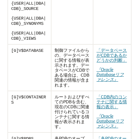
{USER|ALL|DBA|
CDB}_SOURCE
{USER|ALL|DBA|
CDB}_SYNONYMS
{USER|ALL|DBA|
CDB}_VIEWS
制御ファイルから
「データベース
[G]V$DATABASE
の、データベース
がCDBであるか
に関する情報が表
どうかの判断」
示されます。デー
『Oracle
タベースがCDBで
Databaseリフ
ある場合は、CDB
ァレンス』
関連の情報が含ま
れます。
ルートおよびすべ
「CDB内のコン
[G]V$CONTAINER
てのPDBを含む、
テナに関する情
S
現在のCDBに関連
報の表示」
付けられているコ
『Oracle
ンテナに関する情
Databaseリフ
報が表示されま
ァレンス』
す。
各PDBのオープ
「各PDBのオー
[G]V$PDBS