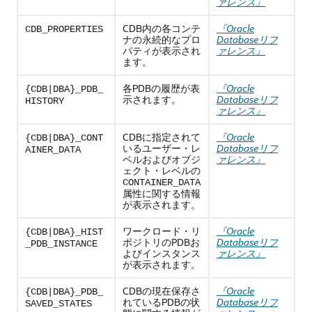
ァレンス』
CDB内の各コンテ
『Oracle
CDB_PROPERTIES
ナの永続的なプロ
Databaseリフ
パティが表示され
ァレンス』
ます。
各PDBの履歴が表
『Oracle
{CDB|DBA}_PDB_
示されます。
Databaseリフ
HISTORY
ァレンス』
CDBに指定されて
『Oracle
{CDB|DBA}_CONT
いるユーザー・レ
Databaseリフ
AINER_DATA
ベルおよびオブジ
ァレンス』
ェクト・レベルの
CONTAINER_DATA
属性に関する情報
が表示されます。
ワークロード・リ
『Oracle
{CDB|DBA}_HIST
ポジトリのPDBお
Databaseリフ
_PDB_INSTANCE
よびインスタンス
ァレンス』
が表示されます。
CDBの現在保存さ
『Oracle
{CDB|DBA}_PDB_
れているPDBの状
Databaseリフ
SAVED_STATES