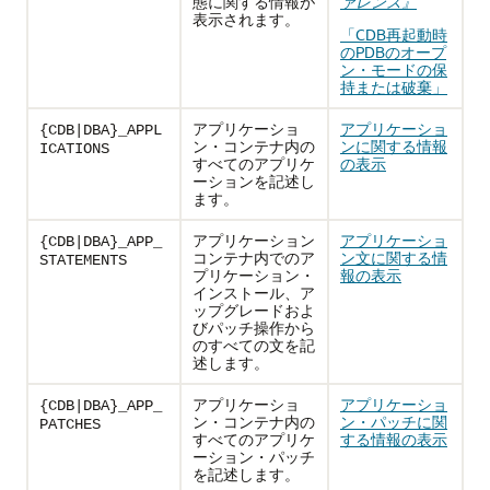
態に関する情報が
ァレンス』
表示されます。
「CDB再起動時
のPDBのオープ
ン・モードの保
持または破棄」
アプリケーショ
アプリケーショ
{CDB|DBA}_APPL
ン・コンテナ内の
ンに関する情報
ICATIONS
すべてのアプリケ
の表示
ーションを記述し
ます。
アプリケーション
アプリケーショ
{CDB|DBA}_APP_
コンテナ内でのア
ン文に関する情
STATEMENTS
プリケーション・
報の表示
インストール、ア
ップグレードおよ
びパッチ操作から
のすべての文を記
述します。
アプリケーショ
アプリケーショ
{CDB|DBA}_APP_
ン・コンテナ内の
ン・パッチに関
PATCHES
すべてのアプリケ
する情報の表示
ーション・パッチ
を記述します。