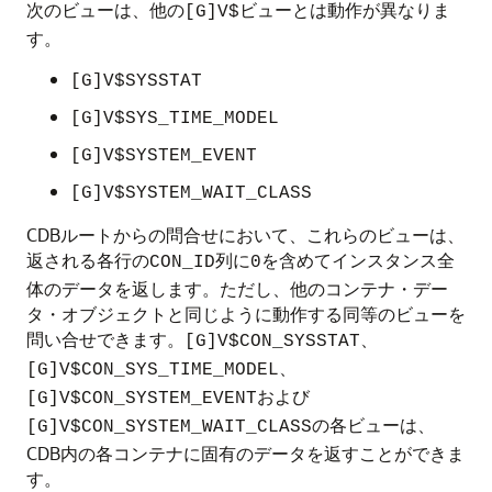
次のビューは、他の
ビューとは動作が異なりま
[G]V$
す。
[G]V$SYSSTAT
[G]V$SYS_TIME_MODEL
[G]V$SYSTEM_EVENT
[G]V$SYSTEM_WAIT_CLASS
CDBルートからの問合せにおいて、これらのビューは、
返される各行の
列に
を含めてインスタンス全
CON_ID
0
体のデータを返します。ただし、他のコンテナ・デー
タ・オブジェクトと同じように動作する同等のビューを
問い合せできます。
、
[G]V$CON_SYSSTAT
、
[G]V$CON_SYS_TIME_MODEL
および
[G]V$CON_SYSTEM_EVENT
の各ビューは、
[G]V$CON_SYSTEM_WAIT_CLASS
CDB内の各コンテナに固有のデータを返すことができま
す。