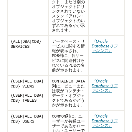
クト、または別の
オブジェクトにリ
ンクされていない
スタンドアロン・
オブジェクトのい
ずれであるかが示
されます。
データベース・サ
『Oracle
{ALL|DBA|CDB}_
ービスに関する情
Databaseリフ
SERVICES
報が表示され、
ァレンス』
列に、各サー
PDB
ビスに関連付けら
れているPDBの名
前が示されます。
『Oracle
{USER|ALL|DBA|
CONTAINER_DATA
Databaseリフ
列に、ビューまた
CDB}_VIEWS
ァレンス』
は表がコンテナ・
データ・オブジェ
{USER|ALL|DBA|
クトであるかどう
CDB}_TABLES
かが示されます。
列に、ユ
『Oracle
{USER|ALL|DBA|
COMMON
Databaseリフ
ーザーが共通ユー
CDB}_USERS
ァレンス』
ザーであるかロー
カル・ユーザーで