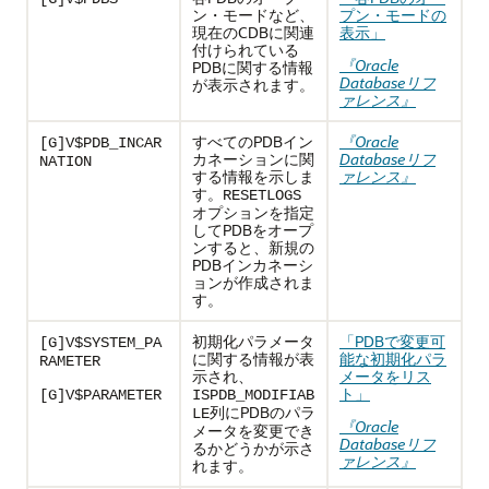
ン・モードなど、
プン・モードの
現在のCDBに関連
表示」
付けられている
『Oracle
PDBに関する情報
Databaseリフ
が表示されます。
ァレンス』
すべてのPDBイン
『Oracle
[G]V$PDB_INCAR
カネーションに関
Databaseリフ
NATION
する情報を示しま
ァレンス』
す。
RESETLOGS
オプションを指定
してPDBをオープ
ンすると、新規の
PDBインカネーシ
ョンが作成されま
す。
初期化パラメータ
「PDBで変更可
[G]V$SYSTEM_PA
に関する情報が表
能な初期化パラ
RAMETER
示され、
メータをリス
ト」
[G]V$PARAMETER
ISPDB_MODIFIAB
列にPDBのパラ
LE
『Oracle
メータを変更でき
Databaseリフ
るかどうかが示さ
ァレンス』
れます。