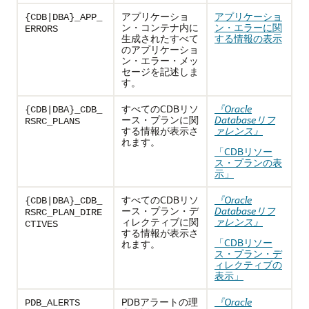
アプリケーショ
アプリケーショ
{CDB|DBA}_APP_
ン・コンテナ内に
ン・エラーに関
ERRORS
生成されたすべて
する情報の表示
のアプリケーショ
ン・エラー・メッ
セージを記述しま
す。
すべてのCDBリソ
『Oracle
{CDB|DBA}_CDB_
ース・プランに関
Databaseリフ
RSRC_PLANS
する情報が表示さ
ァレンス』
れます。
「CDBリソー
ス・プランの表
示」
すべてのCDBリソ
『Oracle
{CDB|DBA}_CDB_
ース・プラン・デ
Databaseリフ
RSRC_PLAN_DIRE
ィレクティブに関
ァレンス』
CTIVES
する情報が表示さ
「CDBリソー
れます。
ス・プラン・デ
ィレクティブの
表示」
PDBアラートの理
『Oracle
PDB_ALERTS