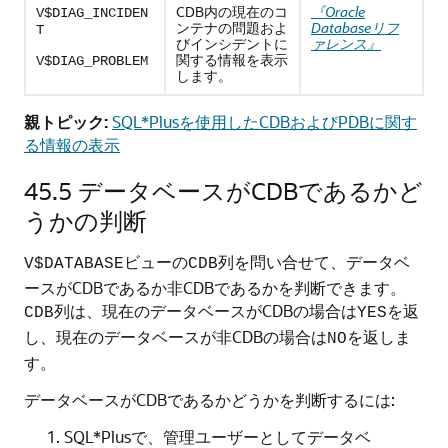
CDB内の現在のコ
『Oracle
V$DIAG_INCIDEN
ンテナの問題およ
Databaseリフ
T
びインシデントに
ァレンス』
関する情報を表示
V$DIAG_PROBLEM
します。
親トピック:
SQL*Plusを使用したCDBおよびPDBに関す
る情報の表示
45.5
データベースがCDBであるかど
うかの判断
ビューの
列を問い合せて、データベ
V$DATABASE
CDB
ースがCDBであるか非CDBであるかを判断できます。
列は、現在のデータベースがCDBの場合は
を返
CDB
YES
し、現在のデータベースが非CDBの場合は
を返しま
NO
す。
データベースがCDBであるかどうかを判断するには:
SQL*Plusで、管理ユーザーとしてデータベ