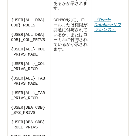
あるかが示されま
す。
列に、ロ
『Oracle
{USER|ALL|DBA|
COMMON
Databaseリフ
ールまたは権限が
CDB}_ROLES
ァレンス』
共通に付与されて
いるか、またはロ
{USER|ALL|DBA|
ーカルに付与され
CDB}_COL_PRIVS
ているかが示され
ます。
{USER|ALL}_COL
_PRIVS_MADE
{USER|ALL}_COL
_PRIVS_RECD
{USER|ALL}_TAB
_PRIVS_MADE
{USER|ALL}_TAB
_PRIVS_RECD
{USER|DBA|CDB}
_SYS_PRIVS
{USER|DBA|CDB}
_ROLE_PRIVS