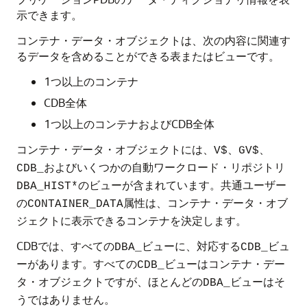
示できます。
コンテナ・データ・オブジェクトは、次の内容に関連す
るデータを含めることができる表またはビューです。
1つ以上のコンテナ
CDB全体
1つ以上のコンテナおよびCDB全体
コンテナ・データ・オブジェクトには、
、
、
V$
GV$
およびいくつかの自動ワークロード・リポジトリ
CDB_
のビューが含まれています。共通ユーザー
DBA_HIST*
の
属性は、コンテナ・データ・オブ
CONTAINER_DATA
ジェクトに表示できるコンテナを決定します。
CDBでは、すべての
ビューに、対応する
ビュ
DBA_
CDB_
ーがあります。すべての
ビューはコンテナ・デー
CDB_
タ・オブジェクトですが、ほとんどの
ビューはそ
DBA_
うではありません。