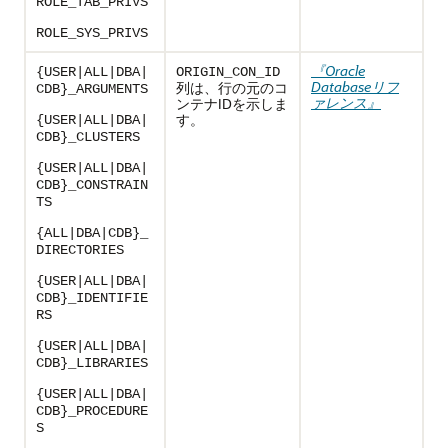
ROLE_TAB_PRIVS
ROLE_SYS_PRIVS
『Oracle
{USER|ALL|DBA|
ORIGIN_CON_ID
Databaseリフ
列は、行の元のコ
CDB}_ARGUMENTS
ァレンス』
ンテナIDを示しま
す。
{USER|ALL|DBA|
CDB}_CLUSTERS
{USER|ALL|DBA|
CDB}_CONSTRAIN
TS
{ALL|DBA|CDB}_
DIRECTORIES
{USER|ALL|DBA|
CDB}_IDENTIFIE
RS
{USER|ALL|DBA|
CDB}_LIBRARIES
{USER|ALL|DBA|
CDB}_PROCEDURE
S