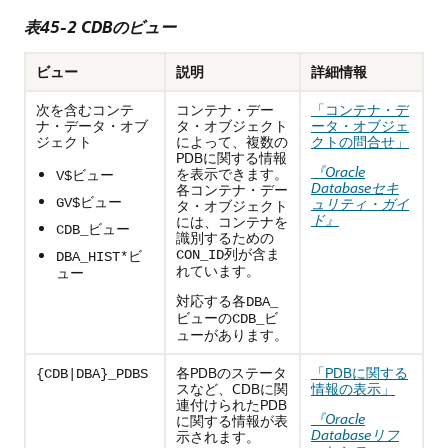
表45-2 CDBのビュー
ビュー
説明
詳細情報
次を含むコンテ
コンテナ・デー
「コンテナ・デ
ナ・データ・オブ
タ・オブジェクト
ータ・オブジェ
ジェクト
によって、複数の
クトの問合せ」
PDBに関する情報
『Oracle
を表示できます。
ビュー
V$
Databaseセキ
各コンテナ・デー
ビュー
ュリティ・ガイ
GV$
タ・オブジェクト
ド』
には、コンテナを
ビュー
CDB_
識別するための
列が含ま
ビ
CON_ID
DBA_HIST*
れています。
ュー
対応する各
DBA_
ビューの
ビ
CDB_
ューがあります。
各PDBのステータ
「PDBに関する
{CDB|DBA}_PDBS
スなど、CDBに関
情報の表示」
連付けられたPDB
『Oracle
に関する情報が表
Databaseリフ
示されます。