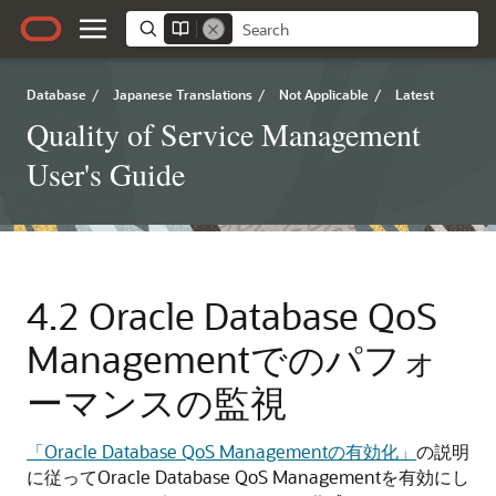
Database
/
Japanese Translations
/
Not Applicable
/
Latest
Quality of Service Management
User's Guide
4.2
Oracle Database QoS
Managementでのパフォ
ーマンスの監視
「Oracle Database QoS Managementの有効化」
の説明
に従ってOracle Database QoS Managementを有効にし