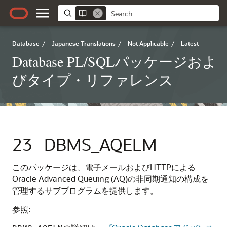
Database
/
Japanese Translations
/
Not Applicable
/
Latest
Database PL/SQLパッケージおよ
びタイプ・リファレンス
23
DBMS_AQELM
このパッケージは、電子メールおよびHTTPによる
Oracle Advanced Queuing (AQ)の非同期通知の構成を
管理するサブプログラムを提供します。
参照: