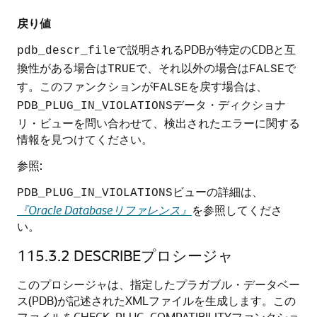
戻り値
で説明されるPDBが特定のCDBと互
pdb_descr_file
換性がある場合は
で、それ以外の場合は
で
TRUE
FALSE
す。このファンクションが
を戻す場合は、
FALSE
データ・ディクショナ
PDB_PLUG_IN_VIOLATIONS
リ・ビューを問い合わせて、検出されたエラーに関する
情報を見つけてください。
参照:
ビューの詳細は、
PDB_PLUG_IN_VIOLATIONS
『Oracle Databaseリファレンス』
を参照してくださ
い。
115.3.2
DESCRIBEプロシージャ
このプロシージャは、指定したプラガブル・データベー
ス(PDB)が記述されたXMLファイルを生成します。この
ファイルをCHECK_PLUG_COMPATIBILITYファンクショ