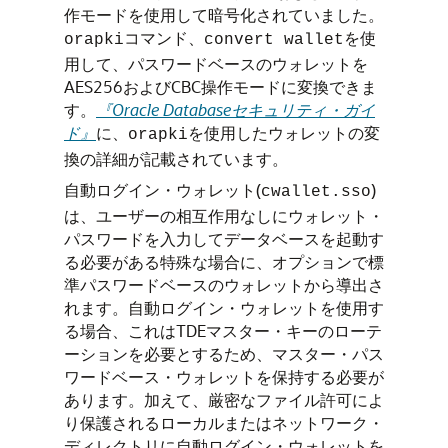
作モードを使用して暗号化されていました。
コマンド、
を使
orapki
convert wallet
用して、パスワードベースのウォレットを
AES256およびCBC操作モードに変換できま
す。
『Oracle Databaseセキュリティ・ガイ
ド』
に、
を使用したウォレットの変
orapki
換の詳細が記載されています。
自動ログイン・ウォレット(
)
cwallet.sso
は、ユーザーの相互作用なしにウォレット・
パスワードを入力してデータベースを起動す
る必要がある特殊な場合に、オプションで標
準パスワードベースのウォレットから導出さ
れます。自動ログイン・ウォレットを使用す
る場合、これはTDEマスター・キーのローテ
ーションを必要とするため、マスター・パス
ワードベース・ウォレットを保持する必要が
あります。加えて、厳密なファイル許可によ
り保護されるローカルまたはネットワーク・
ディレクトリに自動ログイン・ウォレットを