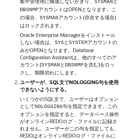
集中管理用に構成しないかぎり、
と
SYSMAN
アカウントはOPENとなります。こ
DBSNMP
の場合、
アカウント(存在する場合)
SYSMAN
はロックされます。
Oracle Enterprise Managerをインストール
しない場合は、
と
アカウントの
SYS
SYSTEM
みがOPENとなります。Database
Configuration Assistantは、他のすべてのア
カウント(
と
を含む)をロッ
SYSMAN
DBSNMP
クし、期限切れにします。
ユーザーが、SQL文でNOLOGGING句を使用
できないようにする。
いくつかのSQL文で、ユーザーはオプション
として
句を指定できます。この
NOLOGGING
オプションを指定すると、データベース操作
がオンラインREDOログ・ファイルに記録さ
れません。ユーザーがこの句を指定しても、
REDOはオンラインREDOログ・ファイルに