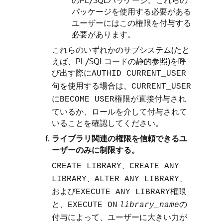
パッケージを使用する必要がある
ユーザーにはこの権限を付与する
必要があります。
これらのいずれかのサブシステム(たと
えば、PL/SQLコードの静的参照)を呼
び出す際に
AUTHID CURRENT_USER
句を使用する場合は、
CURRENT_USER
に
権限が直接付与され
BECOME USER
ているか、ロールを介して付与されて
いることを確認してください。
ライブラリ関連の権限を信頼できるユ
ーザーのみに制限する。
、
CREATE LIBRARY
CREATE ANY
、
、
LIBRARY
ALTER ANY LIBRARY
および
権限
EXECUTE ANY LIBRARY
と、
の
EXECUTE ON
library_name
付与によって、ユーザーに大きい力が