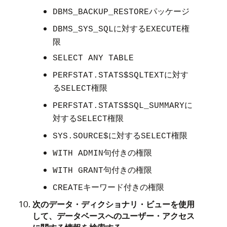
パッケージ
DBMS_BACKUP_RESTORE
に対する
権
DBMS_SYS_SQL
EXECUTE
限
SELECT ANY TABLE
に対す
PERFSTAT.STATS$SQLTEXT
る
権限
SELECT
に
PERFSTAT.STATS$SQL_SUMMARY
対する
権限
SELECT
に対する
権限
SYS.SOURCE$
SELECT
句付きの権限
WITH ADMIN
句付きの権限
WITH GRANT
キーワード付きの権限
CREATE
次のデータ・ディクショナリ・ビューを使用
して、データベースへのユーザー・アクセス