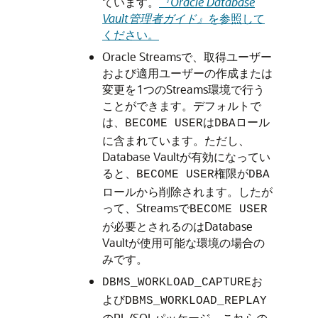
ています。
『Oracle Database
Vault管理者ガイド』
を参照して
ください。
Oracle Streamsで、取得ユーザー
および適用ユーザーの作成または
変更を1つのStreams環境で行う
ことができます。デフォルトで
は、
は
ロール
BECOME USER
DBA
に含まれています。ただし、
Database Vaultが有効になってい
ると、
権限が
BECOME USER
DBA
ロールから削除されます。したが
って、Streamsで
BECOME USER
が必要とされるのはDatabase
Vaultが使用可能な環境の場合の
みです。
お
DBMS_WORKLOAD_CAPTURE
よび
DBMS_WORKLOAD_REPLAY
のPL/SQLパッケージ。これらの