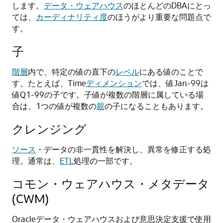
します。
データ・ウェアハウス
のほとんどのDBAにとっ
ては、
カーディナリティ度
のほうがより重要な問題点で
す。
子
階層
内で、特定の値の直下の
レベル
にある値のことで
す。たとえば、Time
ディメンション
では、値Jan-99は
値Q1-99の子です。子値が複数の階層に属している場
合は、1つの値が複数の
親
の子になることもあります。
クレンジング
ソース
・データの非一貫性を解決し、異常を修正する処
理。通常は、
ETL
処理の一部です。
コモン・ウェアハウス・メタデータ
(CWM)
Oracleデータ・ウェアハウスおよび意思決定支援で使用