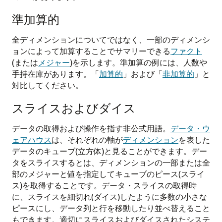
準加算的
全ディメンションについてではなく、一部のディメンシ
ョンによって加算することでサマリーできる
ファクト
(または
メジャー
)を示します。準加算の例には、人数や
手持在庫があります。「
加算的
」および「
非加算的
」と
対比してください。
スライスおよびダイス
データの取得および操作を指す非公式用語。
データ・ウ
ェアハウス
は、それぞれの軸が
ディメンション
を表した
データのキューブ(立方体)と見ることができます。デー
タをスライスするとは、ディメンションの一部または全
部のメジャーと値を指定してキューブのピース(スライ
ス)を取得することです。データ・スライスの取得時
に、スライスを細切れ(ダイス)したように多数の小さな
ピースにし、データ列と行を移動したり並べ替えること
もできます。適切にスライスおよびダイスされたシステ