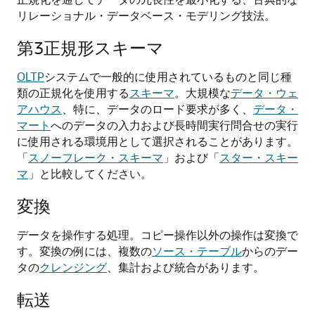
リレーショナル・データベース・モデリング技法。
第3正規形スキーマ
OLTP
システムで一般的に使用されているものと同じ種
類の正規化を使用する
スキーマ
。大規模な
データ・ウェ
アハウス
、特に、データのロード要求が多く、
データ・
マート
へのデータの入力および長時間実行問合せの実行
に使用される環境用として選択されることがあります。
「
スノーフレーク・スキーマ
」および「
スター・スキー
マ
」と比較してください。
変換
データを操作する処理。コピー操作以外の操作は変換で
す。変換の例には、複数の
ソース・テーブル
からのデー
タの
クレンジング
、集計および統合があります。
転送