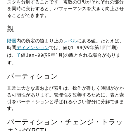
スクを分解することです。複数のCPUがそれぞれの部分
を同時に実行すると、パフォーマンスを大きく向上させ
ることができます。
親
階層
内の所定の値より上の
レベル
にある値
。たとえば、
時間
ディメンション
では、値
(99年第1四半期)
Q1-99
は、
子
値
(99年1月)の親とされる場合がありま
Jan-99
す。
パーティション
非常に大きな表および索引は、操作が難しく時間がかか
る可能性があります。管理性を改善するために、表と索
引をパーティションと呼ばれる小さい部分に分解できま
す。
パーティション・チェンジ・トラッ
キング(PCT)