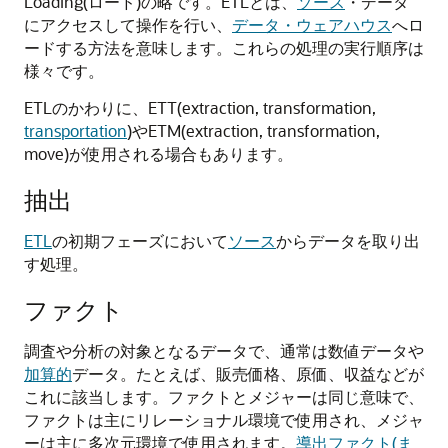
Loading(ロード)の略です。ETLとは、
ソース
・データ
にアクセスして操作を行い、
データ・ウェアハウス
へロ
ードする方法を意味します。これらの処理の実行順序は
様々です。
ETLのかわりに、ETT(extraction, transformation,
transportation
)やETM(extraction, transformation,
move)が使用される場合もあります。
抽出
ETL
の初期フェーズにおいて
ソース
からデータを取り出
す処理。
ファクト
調査や分析の対象となるデータで、通常は数値データや
加算的
データ。たとえば、販売価格、原価、収益などが
これに該当します。ファクトとメジャーは同じ意味で、
ファクトは主にリレーショナル環境で使用され、メジャ
ーは主に多次元環境で使用されます。
導出ファクト(ま