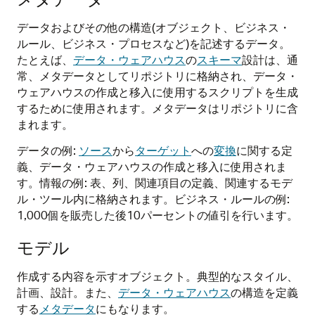
データおよびその他の構造(オブジェクト、ビジネス・
ルール、ビジネス・プロセスなど)を記述するデータ。
たとえば、
データ・ウェアハウス
の
スキーマ
設計は、通
常、メタデータとしてリポジトリに格納され、データ・
ウェアハウスの作成と移入に使用するスクリプトを生成
するために使用されます。メタデータはリポジトリに含
まれます。
データの例:
ソース
から
ターゲット
への
変換
に関する定
義、データ・ウェアハウスの作成と移入に使用されま
す。情報の例: 表、列、関連項目の定義、関連するモデ
ル・ツール内に格納されます。ビジネス・ルールの例:
1,000個を販売した後10パーセントの値引を行います。
モデル
作成する内容を示すオブジェクト。典型的なスタイル、
計画、設計。また、
データ・ウェアハウス
の構造を定義
する
メタデータ
にもなります。