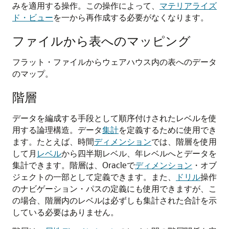
みを適用する操作。この操作によって、
マテリアライズ
ド・ビュー
を一から再作成する必要がなくなります。
ファイルから表へのマッピング
フラット・ファイルからウェアハウス内の表へのデータ
のマップ。
階層
データを編成する手段として順序付けされたレベルを使
用する論理構造。データ
集計
を定義するために使用でき
ます。たとえば、時間
ディメンション
では、階層を使用
して月
レベル
から四半期レベル、年レベルへとデータを
集計できます。階層は、Oracleで
ディメンション
・オブ
ジェクトの一部として定義できます。また、
ドリル
操作
のナビゲーション・パスの定義にも使用できますが、こ
の場合、階層内のレベルは必ずしも集計された合計を示
している必要はありません。