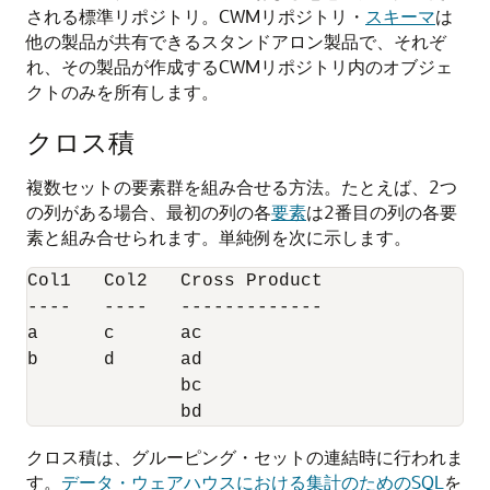
される標準リポジトリ。CWMリポジトリ・
スキーマ
は
他の製品が共有できるスタンドアロン製品で、それぞ
れ、その製品が作成するCWMリポジトリ内のオブジェ
クトのみを所有します。
クロス積
複数セットの要素群を組み合せる方法。たとえば、2つ
の列がある場合、最初の列の各
要素
は2番目の列の各要
素と組み合せられます。単純例を次に示します。
Col1   Col2   Cross Product

----   ----   -------------

a      c      ac

b      d      ad

              bc

クロス積は、グルーピング・セットの連結時に行われま
す。
データ・ウェアハウスにおける集計のためのSQL
を