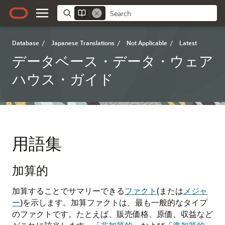
Database
/
Japanese Translations
/
Not Applicable
/
Latest
データベース・データ・ウェア
ハウス・ガイド
用語集
加算的
加算することでサマリーできる
ファクト
(または
メジャ
ー
)を示します。加算ファクトは、最も一般的なタイプ
のファクトです。たとえば、販売価格、原価、収益など