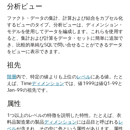
分析ビュー
ファクト・データの集計、計算および結合をカプセル化
するビューのタイプ。分析ビューは、ディメンション・
モデルを使用してデータを編成します。これらを使用す
ると、集計および計算をデータ・セットに簡単に追加で
き、比較的単純なSQLで問い合せることができるデータ
をビューに表示できます。
祖先
階層
内で、特定の値よりも上位の
レベル
にある値。たと
えば、Time
ディメンション
では、値1999は値Q1-99と
Jan-99の祖先です。
属性
1つ以上のレベルの特徴を説明した特性。たとえば、衣
料品製造業の製品
ディメンション
には品目と呼ばれる
レ
ベル
が含まれ、その中に色という属性があります。属性