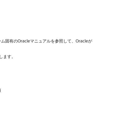
のOracleマニュアルを参照して、Oracleが
明します。
項