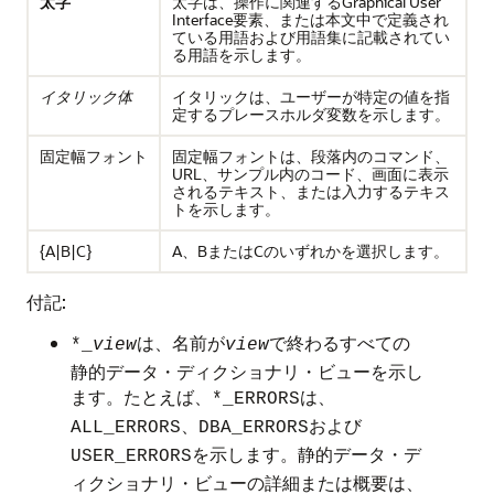
太字
太字は、操作に関連するGraphical User
Interface要素、または本文中で定義され
ている用語および用語集に記載されてい
る用語を示します。
イタリック体
イタリックは、ユーザーが特定の値を指
定するプレースホルダ変数を示します。
固定幅フォントは、段落内のコマンド、
固定幅フォント
URL、サンプル内のコード、画面に表示
されるテキスト、または入力するテキス
トを示します。
{A|B|C}
A、BまたはCのいずれかを選択します。
付記:
は、名前が
で終わるすべての
*_
view
view
静的データ・ディクショナリ・ビューを示し
ます。たとえば、
は、
*_ERRORS
、
および
ALL_ERRORS
DBA_ERRORS
を示します。静的データ・デ
USER_ERRORS
ィクショナリ・ビューの詳細または概要は、