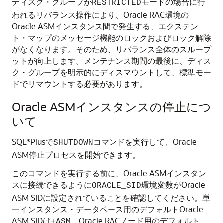
ディスク・グループが
モードの場合に行
RESTRICTED
われるリバランス操作により、Oracle RAC環境の
Oracle ASMインスタンス間で発生する、エクステン
ト・マップのメッセージ機能のロックおよびロック解除
がなくなります。そのため、リバランス全体のスループ
ットが向上します。メンテナンス期間の最後に、ディス
ク・グループを明示的にディスマウントして、標準モー
ドでリマウントする必要があります。
Oracle ASMインスタンスの停止につ
いて
SQL*Plusで
コマンドを実行して、Oracle
SHUTDOWN
ASM停止プロセスを開始できます。
このコマンドを実行する前に、Oracle ASMインスタン
スに接続できるように
環境変数がOracle
ORACLE_SID
ASM SIDに設定されていることを確認してください。単
一インスタンス・データベース用のデフォルトOracle
ASM SIDは
、Oracle RACノード用のデフォルト
+ASM