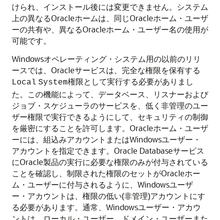
けられ、インストール後には変更できません。システム
上の異なるOracleホームは、同じOracleホーム・ユーザ
ーの共有や、異なるOracleホーム・ユーザー名の使用が
可能です。
Windowsオペレーティング・システム用の以前のリリ
ースでは、Oracleサービスは、完全な権限を保有する
権限として実行する必要がありまし
Local
System
た。この機能によって、データベース、リスナーおよび
ジョブ・スケジューラのサービスを、低く非管理のユー
ザー権限で実行できるようにして、セキュリティの制御
を厳密にすることを許可します。Oracleホーム・ユーザ
ーには、組込みアカウントまたはWindowsユーザー・
アカウントを指定できます。Oracle Databaseサービス
にOracle製品の実行に必要な権限のみが付与されている
ことを確認し、制限された権限のセットがOracleホー
ム・ユーザーに付与されるように、Windowsユーザ
ー・アカウントは、権限の低い(非管理)アカウントにす
る必要があります。通常、Windowsユーザー・アカウ
ントは、ローカル・ユーザー、ドメイン・ユーザーまた