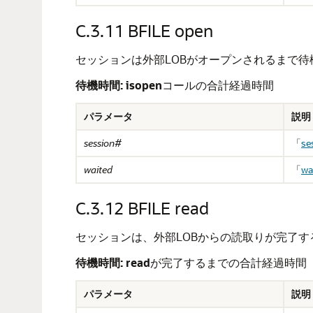
C.3.11
BFILE open
セッションは外部LOBがオープンされるまで待
待機時間:
isopen
コールの合計経過時間
パラメータ
説明
session#
「
se
waited
「
wa
C.3.12
BFILE read
セッションは、外部LOBからの読取りが完了す
待機時間:
read
が完了するまでの合計経過時間
パラメータ
説明