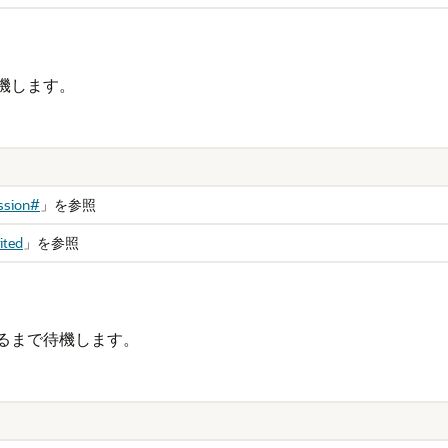
機します。
ssion#
」
を参照
ited
」
を参照
るまで待機します。