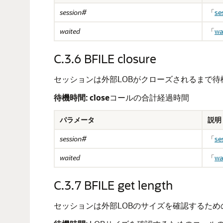
session#
「
se
waited
「
wa
C.3.6
BFILE closure
セッションは外部LOBがクローズされるまで待
待機時間:
close
コールの合計経過時間
パラメータ
説明
session#
「
se
waited
「
wa
C.3.7
BFILE get length
セッションは外部LOBのサイズを確認するた