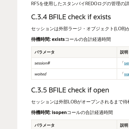
RFSを使用したスタンバイREDOログの管理の
C.3.4
BFILE check if exists
セッションは外部ラージ・オブジェクト(LOB
待機時間:
exists
コールの合計経過時間
パラメータ
説明
session#
「
se
waited
「
wa
C.3.5
BFILE check if open
セッションは外部LOBがオープンされるまで待
待機時間:
isopen
コールの合計経過時間
パラメータ
説明