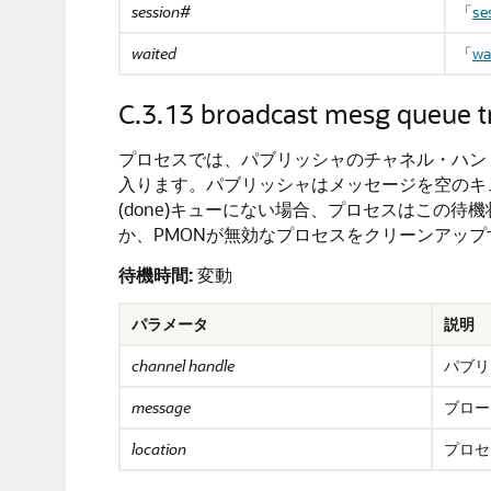
session#
「
se
waited
「
wa
C.3.13
broadcast mesg queue tr
プロセスでは、パブリッシャのチャネル・ハンドルをRE
入ります。パブリッシャはメッセージを空のキュ
(done)キューにない場合、プロセスはこの待
か、PMONが無効なプロセスをクリーンアップ
待機時間:
変動
パラメータ
説明
channel handle
パブリ
message
ブロー
location
プロセ