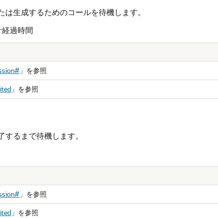
または生成するためのコールを待機します。
計経過時間
ssion#
」
を参照
ited
」
を参照
完了するまで待機します。
ssion#
」
を参照
ited
」
を参照