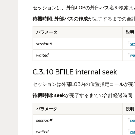
セッションは、外部LOBの外部パス名を検索
待機時間:
外部パスの作成
が完了するまでの合
パラメータ
説明
session#
「
se
waited
「
wa
C.3.10
BFILE internal seek
セッションは外部LOB内の位置指定コールが
待機時間:
seek
が完了するまでの合計経過時間
パラメータ
説明
session#
「
se
waited
「
wa