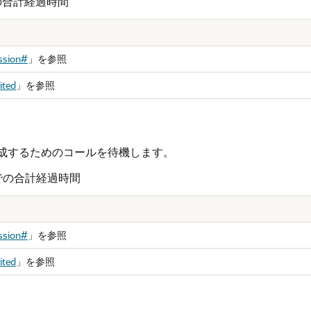
の合計経過時間
ssion#
」
を参照
ited
」
を参照
生成するためのコールを待機します。
での合計経過時間
ssion#
」
を参照
ited
」
を参照