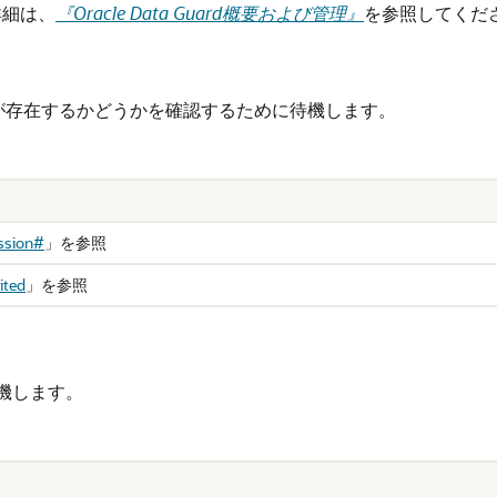
詳細は、
『Oracle Data Guard概要および管理』
を参照してくだ
)が存在するかどうかを確認するために待機します。
ssion#
」
を参照
ited
」
を参照
機します。