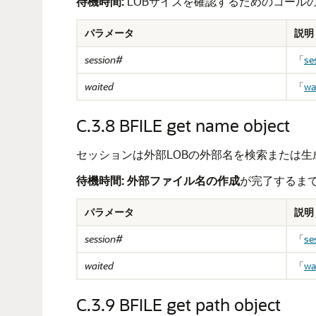
待機時間:
LOBサイズを確認するためのコール
パラメータ
説明
session#
「
se
waited
「
wa
C.3.8
BFILE get name object
セッションは外部LOBの外部名を検索または
待機時間:
外部ファイル名の作成
が完了するま
パラメータ
説明
session#
「
se
waited
「
wa
C.3.9
BFILE get path object