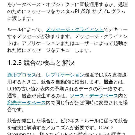
をデータベース・オブジェクトに直接適用するか、処理
のためにメッセージをカスタムPL/SQLサブプログラム
に渡します。
ルールによって、
メッセージ・クライアント
でデキュー
するメッセージが決まります。メッセージ・クライアン
トは、アプリケーションまたはユーザーによって起動さ
れた際にメッセージをデキューします。
1.2.5
競合の検出と解決
適用プロセス
は、
レプリケーション
環境でLCRを直接適
用するときに、競合を自動的に検出します。
競合
とは、
LCRの古い値と表内の予期されるデータの不一致です。
通常、競合が発生するのは、
ソース・データベース
内と
宛先データベース
内で同じ行がほぼ同時に変更される場
合です。
競合が発生した場合は、ビジネス・ルールに従って競合
を確実に解消するメカニズムが必要です。Oracle
Streamsには、様々なビルトイン競合ハンドラが用意さ