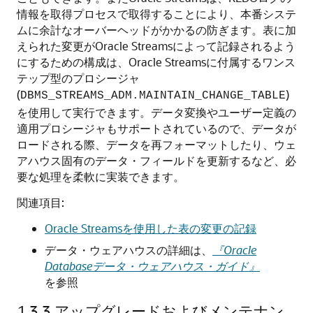
情報を取得プロセスで取得することにより、本番システ
ムに余計なオーバーヘッドがかかるの防ぎます。表に加
えられた変更がOracle Streamsによって記録されるよう
にするための構成は、Oracle Streamsに付属するワンス
テップ型のプロシージャ
(
)
DBMS_STREAMS_ADM.MAINTAIN_CHANGE_TABLE
を使用して実行できます。データ変換やユーザー定義の
適用プロシージャもサポートされているので、データが
ロードされる際、データを再フォーマットしたり、ウェ
アハウス固有のデータ・フィールドを更新するなど、必
要な処理を柔軟に実装できます。
関連項目:
Oracle Streamsを使用した表の変更の記録
データ・ウェアハウスの詳細は、
『Oracle
Databaseデータ・ウェアハウス・ガイド』
を参照
1.3.3
アップグレードおよびメンテナン