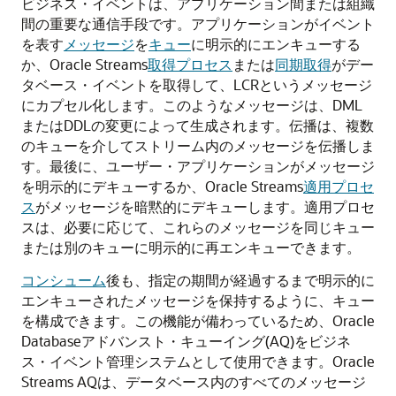
ビジネス・イベントは、アプリケーション間または組織
間の重要な通信手段です。アプリケーションがイベント
を表す
メッセージ
を
キュー
に明示的にエンキューする
か、Oracle Streams
取得プロセス
または
同期取得
がデー
タベース・イベントを取得して、LCRというメッセージ
にカプセル化します。このようなメッセージは、DML
またはDDLの変更によって生成されます。伝播は、複数
のキューを介してストリーム内のメッセージを伝播しま
す。最後に、ユーザー・アプリケーションがメッセージ
を明示的にデキューするか、Oracle Streams
適用プロセ
ス
がメッセージを暗黙的にデキューします。適用プロセ
スは、必要に応じて、これらのメッセージを同じキュー
または別のキューに明示的に再エンキューできます。
コンシューム
後も、指定の期間が経過するまで明示的に
エンキューされたメッセージを保持するように、キュー
を構成できます。この機能が備わっているため、Oracle
Databaseアドバンスト・キューイング(AQ)をビジネ
ス・イベント管理システムとして使用できます。Oracle
Streams AQは、データベース内のすべてのメッセージ