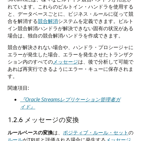
れています。これらのビルトイン・ハンドラを使用する
と、データベースごとに、ビジネス・ルールに従って競
合を解消する
競合解消
システムを定義できます。ビルト
イン競合解消ハンドラが解決できない固有の状況がある
場合は、独自の競合解消ハンドラを作成できます。
競合が解決されない場合や、ハンドラ・プロシージャに
エラーが発生した場合、エラーを発生させたトランザク
ション内のすべての
メッセージ
は、後で分析して可能で
あれば再実行できるようにエラー・キューに保存されま
す。
関連項目:
『Oracle Streamsレプリケーション管理者ガ
イド』
1.2.6
メッセージの変換
ルールベースの変換
は、
ポジティブ・ルール・セット
の
ルール
が
と評価される場合に発生する
メッセージ
TRUE