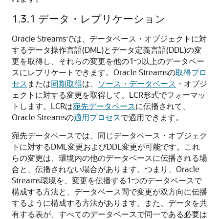
1.3.1
データ・レプリケーション
Oracle Streamsでは、データベース・オブジェクトに対
するデータ操作言語(DML)とデータ定義言語(DDL)の変
更を取得し、それらの変更を他の1つ以上のデータベー
スにレプリケートできます。Oracle Streamsの
取得プロ
セス
または
同期取得
は、
ソース・データベース
・オブジ
ェクトに対する変更を取得して、LCR形式でフォーマッ
トします。LCRは
宛先データベース
に伝播されて、
Oracle Streamsの
適用プロセス
で適用できます。
宛先データベースでは、同じデータベース・オブジェク
トに対するDML変更およびDDL変更が可能です。これ
らの変更は、環境内の他のデータベースに伝播される場
合と、伝播されない場合があります。つまり、Oracle
Streams環境を、変更を伝播する1つのデータベースで
構成する方法と、データベース間で変更が双方向に伝播
するように構成する方法があります。また、データを共
有する表が、すべてのデータベースで同一である必要は