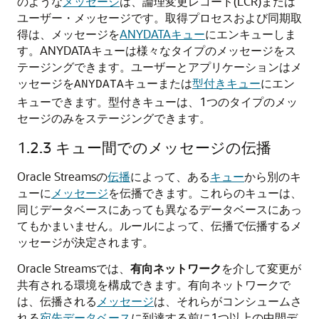
のような
メッセージ
は、論理変更レコード(LCR)または
ユーザー・メッセージです。取得プロセスおよび同期取
得は、メッセージを
ANYDATAキュー
にエンキューしま
す。ANYDATAキューは様々なタイプのメッセージをス
テージングできます。ユーザーとアプリケーションはメ
ッセージを
キューまたは
型付きキュー
にエン
ANYDATA
キューできます。型付きキューは、1つのタイプのメッ
セージのみをステージングできます。
1.2.3
キュー間でのメッセージの伝播
Oracle Streamsの
伝播
によって、ある
キュー
から別のキ
ューに
メッセージ
を伝播できます。これらのキューは、
同じデータベースにあっても異なるデータベースにあっ
てもかまいません。ルールによって、伝播で伝播するメ
ッセージが決定されます。
Oracle Streamsでは、
有向
ネットワーク
を介して変更が
共有される環境を構成できます。有向ネットワークで
は、伝播される
メッセージ
は、それらがコンシュームさ
れる
宛先データベース
に到達する前に1つ以上の中間デ