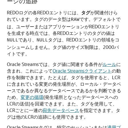
ージの追跡
REDOログの各REDOエントリには、
タグ
が関連付けら
れています。タグのデータ型は
です。デフォルトで
RAW
は、ユーザーまたはアプリケーションがREDOエントリ
を生成する時点では、各REDOエントリのタグの値は
であり、
タグは、REDOエントリの領域をコ
NULL
NULL
ンシュームしません。タグ値のサイズ制限は、2000バ
イトです。
Oracle Streamsでは、タグ値に関連する条件が
ルール
に
含まれ、これによって
Oracle Streamsクライアント
の動
作を制御できます。たとえば、タグを使用すると、LCR
に含まれている変更の発生場所が、ローカル・データベ
ースであるか異なるデータベースであるかを判断できる
ため、
変更の循環
(発生場所となったデータベースへの
LCRの送信)を回避できます。また、タグを使用して、
LCRごとに一連の
宛先データベース
を指定できます。タ
グは他のLCRの追跡にも使用できます。
Oracle Streamsタグは、特定のセッションまたは
適用プ