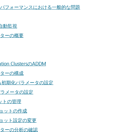
パフォーマンスにおける一般的な問題
自動監視
ターの概要
cation ClustersのADDM
ターの構成
る初期化パラメータの設定
EDパラメータの設定
ットの管理
ョットの作成
ョット設定の変更
ターの分析の確認