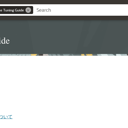
e Tuning Guide
ide
ついて