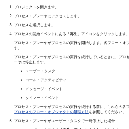
プロジェクトを開きます。
プロセス・プレーヤにアクセスします。
プロセスを選択します。
プロセスの開始イベントにある
「再生」
アイコンをクリックします
プロセス・プレーヤがプロセスの実行を開始します。各フロー・オ
す。
プロセス・プレーヤがプロセスの実行を続行しているときに、プロ
ーヤは停止します。
ユーザー・タスク
コール・アクティビティ
メッセージ・イベント
タイマー・イベント
プロセス・プレーヤがプロセスの実行を続行する前に、これらの各
プロセスのフロー・オブジェクトの処理方法
を参照してください。
プロセス・プレーヤがユーザー・タスクで一時停止した場合: