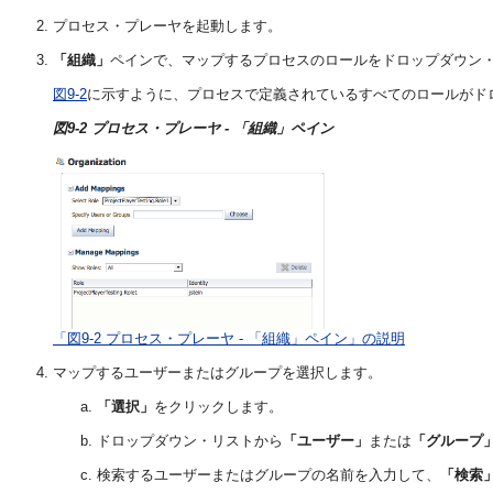
プロセス・プレーヤを起動します。
「組織」
ペインで、マップするプロセスのロールをドロップダウン
図9-2
に示すように、プロセスで定義されているすべてのロールがド
図9-2 プロセス・プレーヤ - 「組織」ペイン
「図9-2 プロセス・プレーヤ - 「組織」ペイン」の説明
マップするユーザーまたはグループを選択します。
「選択」
をクリックします。
ドロップダウン・リストから
「ユーザー」
または
「グループ
検索するユーザーまたはグループの名前を入力して、
「検索