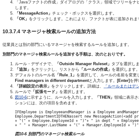
「Javaファクトの作成」ダイアログの「クラス」領域でツリーをナ
します。
「MessageAction」
チェック・ボックスを選択します。
「OK」
をクリックします。これにより、ファクトが表に追加されま
10.3.7.4
マネージャ検索ルールの追加方法
従業員とは別の部門にいるマネージャを検索するルールを追加します。
別部門のマネージャ検索ルールを追加する手順は、次のとおりです。
ルール・デザイナで、
「Outside Manager Ruleset」
タブを選択し
「追加」
をクリックし、リストから
「ルールの作成」
を選択します
デフォルトのルール名
「Rule_1」
を選択して、ルールの名前を変更
Find managers in different department
と入力します。
[Enter]
を押
「詳細設定の表示」
をクリックします。詳細は、
「ルールまたはデ
ルールで
「拡張モード」
を選択します。
図10-6
に示すように、ルールを入力します。
「THEN」
領域に表示さ
ションには、次の項目を含めます。
IFEmployee is EmployeeandManager is a Employee andManager
Employee.DepartmentIDTHENassert new MessageAction(<add pr
+ "(" + Employee.EmployeeId + ")"+ " in dept " + Employee
+ " " + Manager.LastName + "(" + Manager.EmployeeId + ")"
図10-6 別部門のマネージャ検索ルール