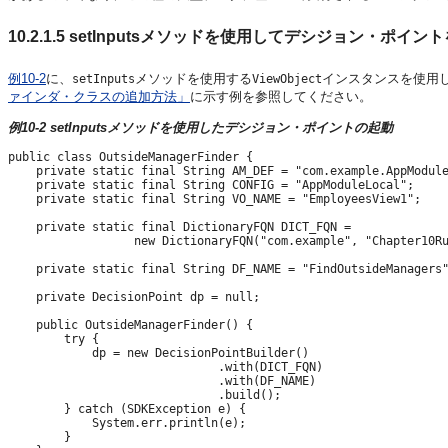
10.2.1.5
setInputsメソッドを使用してデシジョン・ポイン
例10-2
に、
メソッドを使用する
インスタンスを使用
setInputs
ViewObject
ァインダ・クラスの追加方法」
に示す例を参照してください。
例10-2 setInputsメソッドを使用したデシジョン・ポイントの起動
public class OutsideManagerFinder {

    private static final String AM_DEF = "com.example.AppModule
    private static final String CONFIG = "AppModuleLocal";

    private static final String VO_NAME = "EmployeesView1";

    private static final DictionaryFQN DICT_FQN = 

                  new DictionaryFQN("com.example", "Chapter10Ru
    private static final String DF_NAME = "FindOutsideManagers"
    private DecisionPoint dp = null;

    public OutsideManagerFinder() {

        try {

            dp = new DecisionPointBuilder()

                              .with(DICT_FQN)

                              .with(DF_NAME)

                              .build();

        } catch (SDKException e) {

            System.err.println(e);

        }
