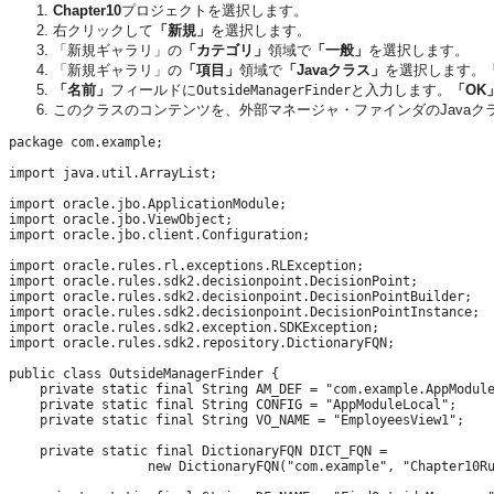
Chapter10
プロジェクトを選択します。
右クリックして
「新規」
を選択します。
「新規ギャラリ」の
「カテゴリ」
領域で
「一般」
を選択します。
「新規ギャラリ」の
「項目」
領域で
「Javaクラス」
を選択します。
「名前」
フィールドに
と入力します。
「OK
OutsideManagerFinder
このクラスのコンテンツを、外部マネージャ・ファインダのJava
package com.example;

import java.util.ArrayList;

import oracle.jbo.ApplicationModule;

import oracle.jbo.ViewObject;

import oracle.jbo.client.Configuration;

import oracle.rules.rl.exceptions.RLException;

import oracle.rules.sdk2.decisionpoint.DecisionPoint;

import oracle.rules.sdk2.decisionpoint.DecisionPointBuilder;

import oracle.rules.sdk2.decisionpoint.DecisionPointInstance;

import oracle.rules.sdk2.exception.SDKException;

import oracle.rules.sdk2.repository.DictionaryFQN;

public class OutsideManagerFinder {

    private static final String AM_DEF = "com.example.AppModule
    private static final String CONFIG = "AppModuleLocal";

    private static final String VO_NAME = "EmployeesView1";

    private static final DictionaryFQN DICT_FQN = 

                  new DictionaryFQN("com.example", "Chapter10Ru