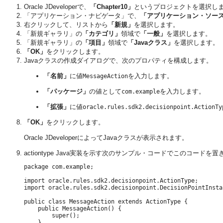
Oracle JDeveloperで、
「Chapter10」
というプロジェクトを選択し
「アプリケーション・ナビゲータ」で、
「アプリケーション・ソー
右クリックして、リストから
「新規」
を選択します。
「新規ギャラリ」の
「カテゴリ」
領域で
「一般」
を選択します。
「新規ギャラリ」の
「項目」
領域で
「Javaクラス」
を選択します。
「OK」
をクリックします。
Javaクラスの作成ダイアログで、次のプロパティを構成します。
「名前」
に値
を入力します。
MessageAction
「パッケージ」
の値として
を入力します。
com.example
「拡張」
に値
oracle.rules.sdk2.decisionpoint.ActionTy
「OK」
をクリックします。
Oracle JDeveloperによってJavaクラスが表示されます。
actiontype Java実装を示す次のサンプル・コードでこのコードを
package com.example;

import oracle.rules.sdk2.decisionpoint.ActionType;

import oracle.rules.sdk2.decisionpoint.DecisionPointInstan
public class MessageAction extends ActionType {

    public MessageAction() {

        super();

    }
