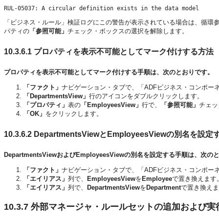
「ビジネス・ルール」検証ログにこの警告が表示されている場合は、循環
パティの
「参照可能」
チェック・ボックスの選択を解除します。
10.3.6.1
プロパティを表示不可能としてマーク付けする方法
プロパティを表示不可能としてマーク付けする手順は、次のとおりです。
「ファクト」
ナビゲーション・タブで、「ADFビジネス・コンポー
「DepartmentsView」
行のアイコンをダブルクリックします。
「プロパティ」
表の
「EmployeesView」
行で、
「参照可能」
チェッ
「OK」
をクリックします。
10.3.6.2
DepartmentsViewとEmployeesViewの別名を設
DepartmentsViewおよびEmployeesViewの別名を設定する手順は、次
「ファクト」
ナビゲーション・タブで、「ADFビジネス・コンポー
「エイリアス」
列で、
EmployeesView
を
Employee
で置き換えます
「エイリアス」
列で、
DepartmentsView
を
Department
で置き換えま
10.3.7
外部マネージャ・ルールセットの追加および実