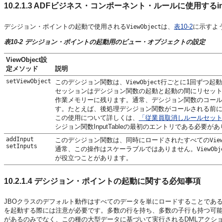
10.2.1.3
ADFビジネス・コンポーネント・ルールに使用するin
デシジョン・ポイントの起動で使用される
は、
表10-2
に示すよ
ViewObject
表10-2 デシジョン・ポイントの起動用のビュー・オブジェクトの設定
ViewObject設
定メソッド
説明
setViewObject
このデシジョン関数は、
行ごとに1回ずつ起
ViewObject
セッションはデシジョン関数の起動と起動の間にリセッ
作業メモリーに残ります。通常、デシジョン関数のコー
す。たとえば、後処理デシジョン関数がコールされる前
この使用について詳しくは、
「従業員取消しルールセッ
シジョン関数InputTableの最初のエントリである必要が
addInput
このデシジョン関数は、同時にロードされたすべての
Vie
setInputs
通常、この操作はスケーラブルではありません。
ViewObj
が役立つことがあります。
10.2.1.4
デシジョン・ポイントの起動に関する必知事項
JBOクラスのデフォルト動作はすべてのデータを単にロードすることであ
を起動する際には注意が必要です。多数の行を持ち、多数の子行も持つ可
があるのみでなく、この種の大型データに基づいて実行されるDMLアクシ