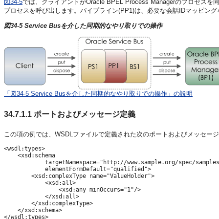
図34-5
では、クライアントがOracle BPEL Process Managerの
プロセスを呼び出します。パイプライン(PP1)は、必要な会話IDマッピン
図34-5 Service Busを介した同期的なやり取りでの操作
「図34-5 Service Busを介した同期的なやり取りでの操作」の説明
34.7.1.1
ポートおよびメッセージ定義
この項の例では、WSDLファイルで定義された次のポートおよびメッセー
<wsdl:types>

    <xsd:schema

            targetNamespace="http://www.sample.org/spec/samples
            elementFormDefault="qualified">

        <xsd:complexType name="ValueHolder">

            <xsd:all>

                <xsd:any minOccurs="1"/>

            </xsd:all>

        </xsd:complexType>

    </xsd:schema>

</wsdl:types>
