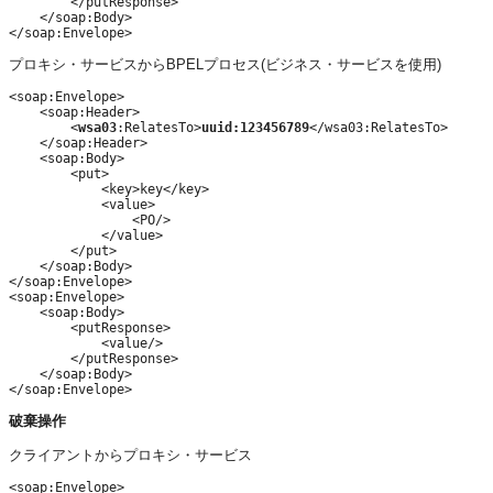
        </putResponse>

    </soap:Body>

プロキシ・サービスからBPELプロセス(ビジネス・サービスを使用)
<soap:Envelope>

    <soap:Header>

        <
wsa03
:RelatesTo>
uuid:123456789
</wsa03:RelatesTo>

    </soap:Header>

    <soap:Body>

        <put>

            <key>key</key>

            <value>

                <PO/>

            </value>

        </put>

    </soap:Body>

</soap:Envelope>

<soap:Envelope>

    <soap:Body>

        <putResponse>

            <value/>

        </putResponse>

    </soap:Body>

破棄操作
クライアントからプロキシ・サービス
<soap:Envelope>
