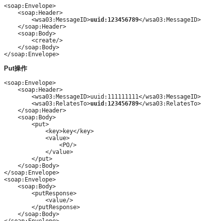
<soap:Envelope>

    <soap:Header>

        <wsa03:MessageID>
uuid:123456789
</wsa03:MessageID>

    </soap:Header>

    <soap:Body>

        <create/>

    </soap:Body>

Put操作
<soap:Envelope>

    <soap:Header>

        <wsa03:MessageID>uuid:111111111</wsa03:MessageID>

        <wsa03:RelatesTo>
uuid:123456789
</wsa03:RelatesTo>

    </soap:Header>

    <soap:Body>

        <put>

            <key>key</key>

            <value>

                <PO/>

            </value>

        </put>

    </soap:Body>

</soap:Envelope>

<soap:Envelope>

    <soap:Body>

        <putResponse>

            <value/>

        </putResponse>

    </soap:Body>
