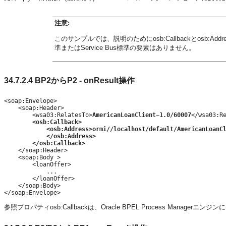
注意:
このサンプルでは、説明のためにosb:Callbackとosb:Ad
準またはService Bus標準の要素はありません。
34.7.2.4
BP2からP2 - onResult操作
<soap:Envelope>

    <soap:Header>

        <wsa03:RelatesTo>
AmericanLoanClient~1.0/60007
</wsa03:Re
<osb:Callback>
<osb:Address>ormi//localhost/default/AmericanLoanC
</osb:Address>
</osb:Callback>
    </soap:Header>

    <soap:Body >

        <loanOffer>

            ...

        </loanOffer>

    </soap:Body>

参照プロパティosb:Callbackは、Oracle BPEL Process Manag