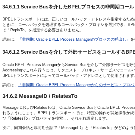
34.6.1.1
Service Busを介したBPELプロセスの非同期コール
BPELトランスポートには、正しいコールバック・アドレスを指定するためのメ
ときに、コールバックを処理するコールバック・プロキシを選択でき、BP
で「ReplyTo」を指定する必要はありません。
詳細は、
「非同期: Oracle BPEL Process Managerのプロセスの呼出し」
を
34.6.1.2
Service Busを介して外部サービスをコールするBP
Oracle BPEL Process ManagerからService Busを介し
Addressingでこれを行うには、リクエスト・プロキシ・サービスでコール
BPELトランスポートによってコールバック・アドレスとして使用されます
詳細は、
「非同期: Oracle BPEL Process Managerからのサービス・
34.6.2
MessageID / RelatesTo
MessageIDおよびRelatesToは、Oracle Service BusとOracle
れるようにします。BPELトランスポートでは、特定の操作が開始操作か続行
び「RelatesTo」プロパティを検索し、それぞれ設定します。
次に、同期会話と非同期会話で「MessageID」と「RelatesTo」がど