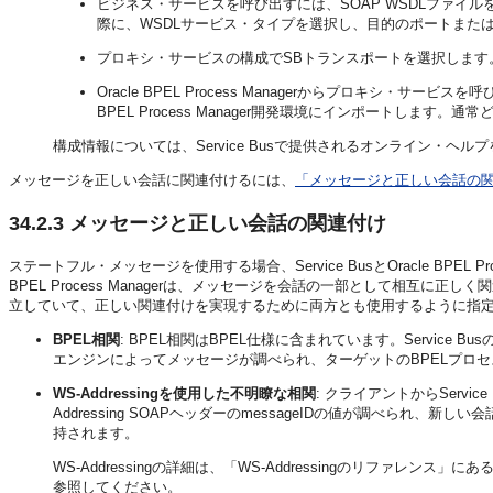
ビジネス・サービスを呼び出すには、SOAP WSDLファ
際に、WSDLサービス・タイプを選択し、目的のポートまた
プロキシ・サービスの構成でSBトランスポートを選択します
Oracle BPEL Process Managerからプロキシ・
BPEL Process Manager開発環境にインポートします。通常ど
構成情報については、Service Busで提供されるオンライン・ヘ
メッセージを正しい会話に関連付けるには、
「メッセージと正しい会話の
34.2.3
メッセージと正しい会話の関連付け
ステートフル・メッセージを使用する場合、Service BusとOracle BPEL 
BPEL Process Managerは、メッセージを会話の一部として相互
立していて、正しい関連付けを実現するために両方とも使用するように指
BPEL相関
: BPEL相関はBPEL仕様に含まれています。Service
エンジンによってメッセージが調べられ、ターゲットのBPELプロ
WS-Addressingを使用した不明瞭な相関
: クライアントからServi
Addressing SOAPヘッダーのmessageIDの値が調べられ、新
持されます。
WS-Addressingの詳細は、「WS-Addressingのリファレンス」にあ
参照してください。