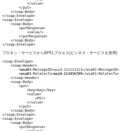
            </value>

        </put>

    </soap:Body>

</soap:Envelope>

<soap:Envelope>

    <soap:Body>

        <putResponse>

            <value/>

        </putResponse>

    </soap:Body>

プロキシ・サービスからBPELプロセス(ビジネス・サービスを使用)
<soap:Envelope>

    <soap:Header>

        <
wsa03
:MessageID>uuid:111111111</wsa03:MessageID>

        <
wsa03
:RelatesTo>
uuid:123456789
</wsa03:RelatesTo>

    </soap:Header>

    <soap:Body>

        <put>

            <key>key</key>

            <value>

                <PO/>

            </value>

        </put>

    </soap:Body>

</soap:Envelope>

<soap:Envelope>

    <soap:Body>

        <putResponse>
