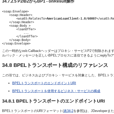
34.7.2.5
P2/B2からBP1 - onResult操作
<soap:Envelope>

    <soap:Header>

        <wsa03:RelatesTo>
AmericanLoanClient~1.0/60007
</wsa03:Re
    </soap:Header>

    <soap:Body >

        <loanOffer>

            ...

        </loanOffer>

    </soap:Body>

</soap:Envelope>
この一時的なosb:Callbackヘッダーはプロキシ・サービスP2で削除さ
ルバック・メッセージを正しいBPELプロセスに送信できるようにreplyToア
34.8
BPELトランスポート構成のリファレンス
この項では、ビジネスおよびプロキシ・サービスを対象とした、BPELト
BPELトランスポートのエンドポイントURI
BPELトランスポートを使用するビジネス・サービスの構成
34.8.1
BPELトランスポートのエンドポイントURI
BPELトランスポートのURIフォーマット(
表34-2
を参照)は、JDevelope