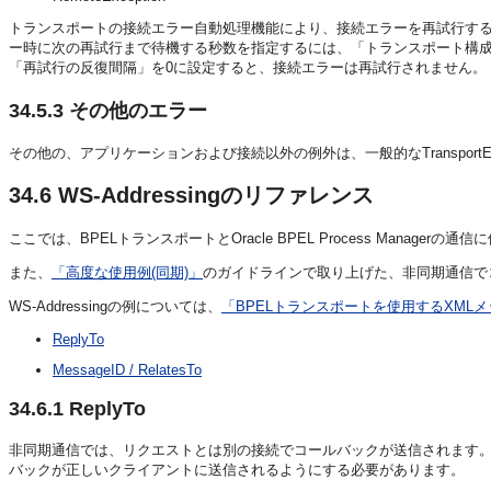
トランスポートの接続エラー自動処理機能により、接続エラーを再試行す
ー時に次の再試行まで待機する秒数を指定するには、「トランスポート構
「再試行の反復間隔」を0に設定すると、接続エラーは再試行されません。
34.5.3
その他のエラー
その他の、アプリケーションおよび接続以外の例外は、一般的なTransportE
34.6
WS-Addressingのリファレンス
ここでは、BPELトランスポートとOracle BPEL Process Manager
また、
「高度な使用例(同期)」
のガイドラインで取り上げた、非同期通信で
WS-Addressingの例については、
「BPELトランスポートを使用するXML
ReplyTo
MessageID / RelatesTo
34.6.1
ReplyTo
非同期通信では、リクエストとは別の接続でコールバックが送信されます
バックが正しいクライアントに送信されるようにする必要があります。