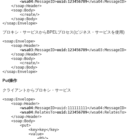
        <
wsa04
:MessageID>
uuid:123456789
</wsa04:MessageID>

    </soap:Header>

    <soap:Body>

        <create/>

    </soap:Body>

プロキシ・サービスからBPELプロセス(ビジネス・サービスを使用)
<soap:Envelope>

    <soap:Header>

        <
wsa03
:MessageID>
uuid:123456789
</wsa03:MessageID>

    </soap:Header>

    <soap:Body>

        <create/>

    </soap:Body>

Put操作
クライアントからプロキシ・サービス
<soap:Envelope>

    <soap:Header>

        <
wsa04
:MessageID>uuid:111111111</wsa04:MessageID>

        <
wsa04
:RelatesTo>
uuid:123456789
</wsa04:RelatesTo>

    </soap:Header>

    <soap:Body>

        <put>

            <key>key</key>

            <value>

                <PO/>
