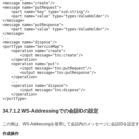
<message name="create"/>

<message name="putRequest">

    <part name="key" type="xsd:string"/>

    <part name="value" type="types:ValueHolder"/>

</message>

<message name="putResponse">

    <part name="value" type="types:ValueHolder"/>

</message>

...

<message name="dispose"/>

<portType name="ServiceMap">

    <operation name="create">

        <input message="tns:create"/>

    </operation>

    <operation name="put">

        <input message="tns:putRequest"/>

        <output message="tns:putResponse"/>

    </operation>

    ...

    <operation name="dispose">

        <input message="tns:dispose"/>

    </operation>

</portType>
34.7.1.2
WS-Addressingでの会話IDの設定
この例は、WS-Addressingを使用して会話内のメッセージに会話IDを設
作成操作