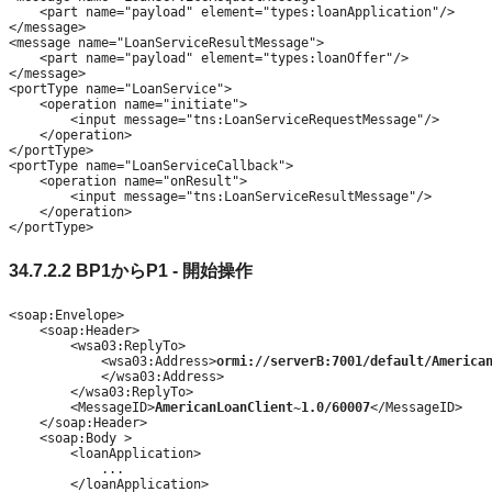
    <part name="payload" element="types:loanApplication"/>

</message>

<message name="LoanServiceResultMessage">

    <part name="payload" element="types:loanOffer"/>

</message>

<portType name="LoanService">

    <operation name="initiate">

        <input message="tns:LoanServiceRequestMessage"/>

    </operation>

</portType>

<portType name="LoanServiceCallback">

    <operation name="onResult">

        <input message="tns:LoanServiceResultMessage"/>

    </operation>

</portType>
34.7.2.2
BP1からP1 - 開始操作
<soap:Envelope>

    <soap:Header>

        <wsa03:ReplyTo>

            <wsa03:Address>
ormi://serverB:7001/default/America
            </wsa03:Address>

        </wsa03:ReplyTo>

        <MessageID>
AmericanLoanClient~1.0/60007
</MessageID>

    </soap:Header>

    <soap:Body >

        <loanApplication>

            ...

        </loanApplication>
