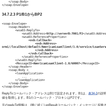
    </soap:Body>

</soap:Envelope>
34.7.2.3
P1/B1からBP2
<soap:Envelope>

    <soap:Header>

        <wsa03:ReplyTo>

            <wsa03:Address>
http://serverB:7001/P2
</wsa03:Addres
            <wsa03:ReferenceProperties>

<osb:Callback>
<osb:Address>
ormi//localhost/default/AmericanLoanClient/1.0/service/LoanSer
</osb:Address>
</osb:Callback>
            </wsa03:ReferenceProperties>

        </wsa03:ReplyTo>

        <MessageID>
AmericanLoanClient~1.0/60007
</MessageID>

    </soap:Header>

    <soap:Body >

        <loanApplication>

            ...

        </loanApplication>

    </soap:Body>

ReplyToコールバック・アドレスはB1で設定されます。B1は、
表34-2
の説
値を取得します。B1のコールバック・プロキシはP2です。
元のreplyTo情報は、(後に続く) onResultコールバック・メッセ