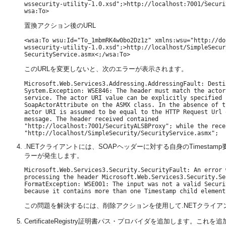
wssecurity-utility-1.0.xsd";>http://localhost:7001/Securi
置換アクション後のURL
<wsa:To wsu:Id="To_1mbmRK4w0bo2Dz1z" xmlns:wsu="http://do
wssecurity-utility-1.0.xsd";>http://localhost/SimpleSecuri
このURLを変更しないと、次のエラーが表示されます。
Microsoft.Web.Services3.Addressing.AddressingFault: Desti
System.Exception: WSE846: The header must match the actor
service. The actor URI value can be explicitly specified u
SoapActorAttribute on the ASMX class. In the absence of t
actor URI is assumed to be equal to the HTTP Request Url 
message. The header received contained

"http://localhost:7001/SecurityALSBProxy"; while the rece
.NETクライアントには、SOAPヘッダーに対する自身のTimestamp
ラーが発生します。
Microsoft.Web.Services3.Security.SecurityFault: An error 
processing the header Microsoft.Web.Services3.Security.Sec
FormatException: WSE001: The input was not a valid Securi
この問題を解決するには、削除アクションを使用して.NETクライアン
CertificateRegistry証明書パス・プロバイダを追加します。こ