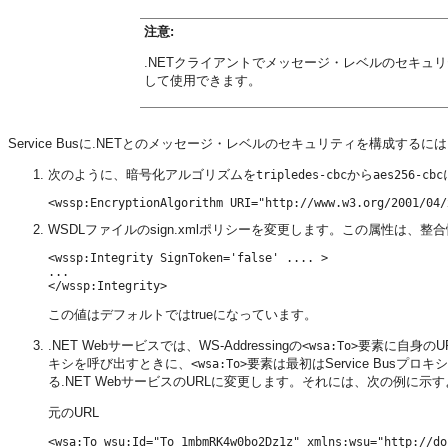
注意:
.NETクライアントでメッセージ・レベルのセキュリテ
して使用できます。
Service Busに.NETとのメッセージ・レベルのセキュリティを構成するには
次のように、暗号化アルゴリズムを
から
tripledes-cbc
aes256-cbc
WSDLファイルのsign.xmlポリシーを変更します。この属性は、
<wssp:Integrity SignToken='false' .... > 

... 

この値はデフォルトではtrueになっています。
.NET Webサービスでは、WS-Addressingの
要素に自身のUR
<wsa:To>
キシを呼び出すときに、
要素は最初はService Busプロ
<wsa:To>
る.NET WebサービスのURLに変更します。それには、次の例に示
元のURL
<wsa:To wsu:Id="To_1mbmRK4w0bo2Dz1z" xmlns:wsu="http://do