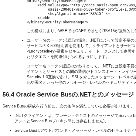
<binarySecurityTokenManager>

     <add valueType="http://docs.oasis-open.org/wss/
          oasis-200401-wss-x509-token-profile-1.0#X5
          <keyAlgorithm name="RSA15" />

     </add>

この構成により、WSEではOAEPではなくRSA15が強制的
ユーザー名のトークン認証の場合、.NETによって設定不要の
サービスのX.509証明書を使用して、クライアントとサー
要素をセキュリティ・トークンとして参照す
<EncryptedKey>
たリクエストを関連付けられるようにします。
ユーザー名トークン認証のかわりとして、.NETには設定不要
イアントとサービスとの間の通信がトランスポート・レイヤー
Security 1.0互換であり、SSLを介したメッセージ・レ
化や署名といった他のメッセージ・レベルのセキュリティ・メ
56.4
Oracle Service Busの.NETとのメ
Service Busの構成を行う前に、次の条件を満たしている必要があります。
.NETクライアントは、プレーン・テキストのメッセージでServic
アントとService Busプロキシ間には存在しません)。
Service Busはアウトバウンド・メッセージ・レベルのセキュリテ