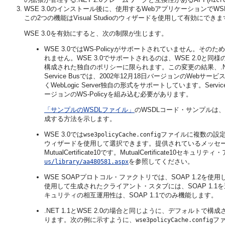
Micr
WSE 3.0のインストール後に、使用するWebアプリケーションでWSEを有
この2つの機能はVisual Studioのウィザードを使用して有効にでき
WSE 3.0を有効にすると、次の制限が生じます。
WSE 3.0ではWS-Policyがサポートされていません。そのため、.
れません。WSE 3.0でサポートされるのは、WSE 2.0と同
構成された独自のポリシーに限られます。この変更の結果、.NET
Service Busでは、2002年12月18日バージョンのWebサ
くWebLogic Server独自の形式をサポートしています。Servi
ージョンのWS-Policyを組み込む必要があります。
「サンプルのWSDLファイル」
のWSDLコード・サンプルは、S
成する方法を示します。
WSE 3.0では
ファイルに複数の設定不
wse3policyCache.config
ウィザードを使用して選択できます。提供されているメッセー
MutualCertificate10です。MutualCertificate10
を参照してください。
us/library/aa480581.aspx
WSE SOAPプロトコル・ファクトリでは、SOAP 1.2を使用した
使用して生成されたクライアント・スタブには、SOAP 1.
キュリティの相互運用性は、SOAP 1.1でのみ機能します。
.NET 1.1とWSE 2.0の場合と同じように、デフォルトで構
ります。次の例に示すように、
フ
wse3policyCache.config