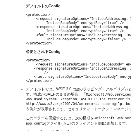
デフォルトのConfig
<protection>

     <request signatureOptions="IncludeAddressing, I
          IncludeSoapBody" encryptBody="true" />

     <response signatureOptions="IncludeAddressing, 
          IncludeSoapBody" encryptBody="true" />

     <fault signatureOptions="IncludeAddressing, Inc
          IncludeSoapBody" encryptBody="false" />

必要とされるConfig
<protection>

     <request signatureOptions="IncludeSoapBody" enc
    <response signatureOptions="IncludeAddressing, 
         />

    <fault signatureOptions="IncludeSoapBody" encryp
デフォルトでは、WSE 3.0は鍵のラッピング・アルゴリズムとし
す。構成がOAEPのままの場合、「
Microsoft.Web.Services
was used System.Exception: WSE3002: The receiver is
http://www.w3.org/2001/04/xmlenc#rsa-oaep-mgf1p, bu
う例外が表示されます。セキュリティ・トークン・マネージ
このエラーを回避するには、次の構成を
<microsoft.web.ser
ファイル(.NETのクライアント側)に追加します。
app.config