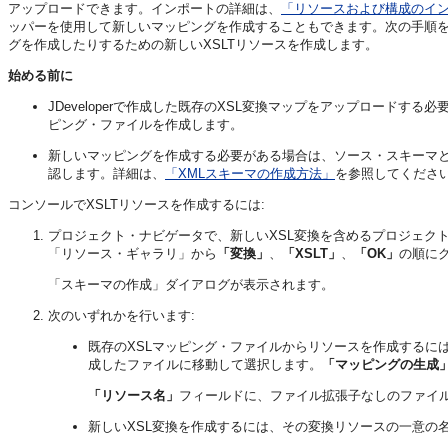
アップロードできます。インポートの詳細は、
「リソースおよび構成のイ
ッパーを使用して新しいマッピングを作成することもできます。次の手順
グを作成したりするための新しいXSLTリソースを作成します。
始める前に
JDeveloperで作成した既存のXSL変換マップをアップロードする
ピング・ファイルを作成します。
新しいマッピングを作成する必要がある場合は、ソース・スキーマとター
認します。詳細は、
「XMLスキーマの作成方法」
を参照してくださ
コンソールでXSLTリソースを作成するには:
プロジェクト・ナビゲータで、新しいXSL変換を含めるプロジェク
「リソース・ギャラリ」から
「変換」
、
「XSLT」
、
「OK」
の順に
「スキーマの作成」ダイアログが表示されます。
次のいずれかを行います:
既存のXSLマッピング・ファイルからリソースを作成するに
成したファイルに移動して選択します。
「マッピングの生成
「リソース名」
フィールドに、ファイル拡張子なしのファイ
新しいXSL変換を作成するには、その変換リソースの一意の