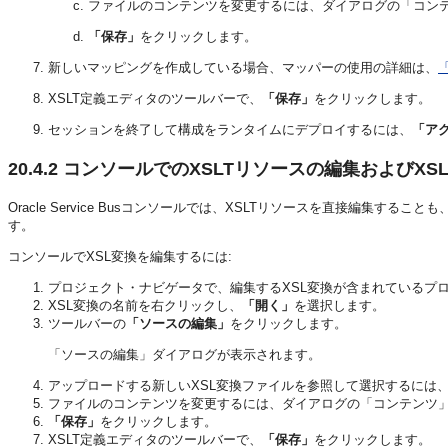
ファイルのコンテンツを変更するには、ダイアログの「コン
「保存」
をクリックします。
新しいマッピングを作成している場合、マッパーの使用の詳細は、
XSLT定義エディタのツールバーで、
「保存」
をクリックします。
セッションを終了して構成をランタイムにデプロイするには、
「ア
20.4.2
コンソールでのXSLTリソースの編集およびXS
Oracle Service Busコンソールでは、XSLTリソースを直接編
す。
コンソールでXSL変換を編集するには:
プロジェクト・ナビゲータで、編集するXSL変換が含まれているプ
XSL変換の名前を右クリックし、
「開く」
を選択します。
ツールバーの
「ソースの編集」
をクリックします。
「ソースの編集」ダイアログが表示されます。
アップロードする新しいXSL変換ファイルを参照して選択するには
ファイルのコンテンツを変更するには、ダイアログの「コンテンツ
「保存」
をクリックします。
XSLT定義エディタのツールバーで、
「保存」
をクリックします。