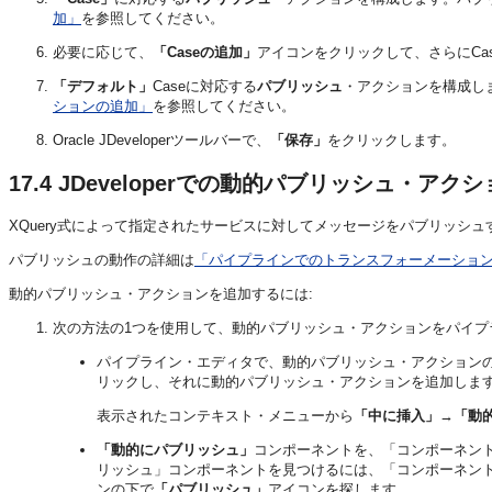
加」
を参照してください。
必要に応じて、
「Caseの追加」
アイコンをクリックして、さらにCa
「デフォルト」
Caseに対応する
パブリッシュ
・アクションを構成し
ションの追加」
を参照してください。
Oracle JDeveloperツールバーで、
「保存」
をクリックします。
17.4
JDeveloperでの動的パブリッシュ・アク
XQuery式によって指定されたサービスに対してメッセージをパブリッシ
パブリッシュの動作の詳細は
「パイプラインでのトランスフォーメーショ
動的パブリッシュ・アクションを追加するには:
次の方法の1つを使用して、動的パブリッシュ・アクションをパイプ
パイプライン・エディタで、動的パブリッシュ・アクション
リックし、それに動的パブリッシュ・アクションを追加しま
表示されたコンテキスト・メニューから
「中に挿入」
→
「動
「動的にパブリッシュ」
コンポーネントを、「コンポーネン
リッシュ」コンポーネントを見つけるには、「コンポーネン
ンの下で
「パブリッシュ」
アイコンを探します。