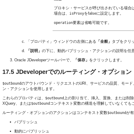
プロキシ・サービスが呼び出されている場合
場合は、
をfalseに設定します。
isProxy
要素は省略可能です。
operation
「プロパティ」ウィンドウの左側にある
「全般」
タブをクリ
「説明」
の下に、動的パブリッシュ・アクションの説明を任
Oracle JDeveloperツールバーで、
「保存」
をクリックします。
17.5
JDeveloperでのルーティング・オプシ
のアウトバウンド・リクエストのURI、サービスの品質、モー
$outbound
ン・アクションを使用します。
これらのプロパティは、
上の割り当て、挿入、置換、または削除
$outbound
XQuery、または
コンテキスト変数の構造を理解していなくても
$outbound
ルーティング・オプションのアクションはコンテキスト変数
が有
$outbound
パブリッシュ
動的にパブリッシュ