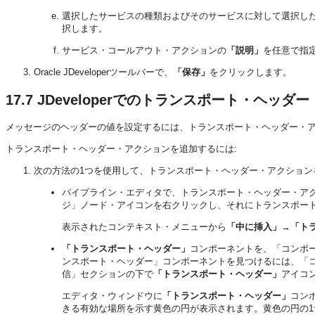
選択したサービスの種類およびそのサービスに対して選択し
択します。
サービス・コールアウト・アクションの
「説明」
を任意で指
Oracle JDeveloperツールバーで、
「保存」
をクリックします。
17.7
JDeveloperでのトランスポート・ヘッ
メッセージのヘッダーの値を設定するには、トランスポート・ヘッダー・
トランスポート・ヘッダー・アクションを追加するには:
次の方法の1つを使用して、トランスポート・ヘッダー・アクション
パイプライン・エディタで、トランスポート・ヘッダー・ア
ジ」ノード・アイコンを右クリックし、それにトランスポー
表示されたコンテキスト・メニューから
「中に挿入」
→
「ト
「トランスポート・ヘッダー」
コンポーネントを、「コンポ
ンスポート・ヘッダー」コンポーネントを見つけるには、「
信」セクションの下で
「トランスポート・ヘッダー」
アイコ
エディタ・ウィンドウに
「トランスポート・ヘッダー」
コン
きる有効な場所を示す黄色の円が表示されます。黄色の円の1