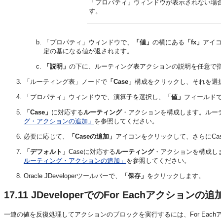
「プロパティ」ウィンドウが表示されない場
す。
「プロパティ」ウィンドウで、
「値」
の横にある
「fx」
アイコ
定の基になる値が返されます。
「説明」
の下に、ルーティング表アクションの説明を任意で
「ルーティング表」ノードで
「Case」
構成をクリックし、それを選
「プロパティ」ウィンドウで、演算子を選択し、
「値」
フィールドで
「Case」
に対応する
ルーティング
・アクションを構成します。ルー
グ・アクションの追加」
を参照してください。
必要に応じて、
「Caseの追加」
アイコンをクリックして、さらにCa
「デフォルト」
Caseに対応する
ルーティング
・アクションを構成し
ルーティング・アクションの追加」
を参照してください。
Oracle JDeveloperツールバーで、
「保存」
をクリックします。
17.11
JDeveloperでのFor Eachアクションの追
一連の値を反復処理してアクションのブロックを実行するには、For Eac