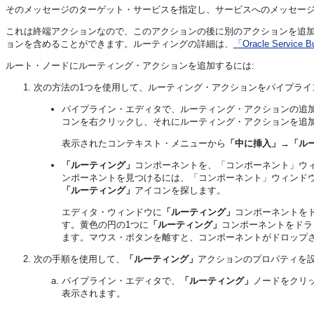
そのメッセージのターゲット・サービスを指定し、サービスへのメッセー
これは終端アクションなので、このアクションの後に別のアクションを追
ョンを含めることができます。ルーティングの詳細は、
「Oracle Serv
ルート・ノードにルーティング・アクションを追加するには:
次の方法の1つを使用して、ルーティング・アクションをパイプライ
パイプライン・エディタで、ルーティング・アクションの追
コンを右クリックし、それにルーティング・アクションを追
表示されたコンテキスト・メニューから
「中に挿入」
→
「ル
「ルーティング」
コンポーネントを、「コンポーネント」ウ
ンポーネントを見つけるには、「コンポーネント」ウィンド
「ルーティング」
アイコンを探します。
エディタ・ウィンドウに
「ルーティング」
コンポーネントを
す。黄色の円の1つに
「ルーティング」
コンポーネントをドラ
ます。マウス・ボタンを離すと、コンポーネントがドロップ
次の手順を使用して、
「ルーティング」
アクションのプロパティを
パイプライン・エディタで、
「ルーティング」
ノードをクリ
表示されます。