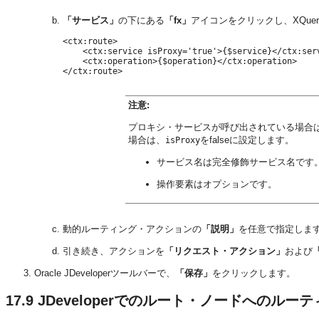
「サービス」
の下にある
「fx」
アイコンをクリックし、XQue
<ctx:route>

    <ctx:service isProxy='true'>{$service}</ctx:serv
    <ctx:operation>{$operation}</ctx:operation>

</ctx:route>
注意:
プロキシ・サービスが呼び出されている場合
場合は、
をfalseに設定します。
isProxy
サービス名は完全修飾サービス名です
操作要素はオプションです。
動的ルーティング・アクションの
「説明」
を任意で指定しま
引き続き、アクションを
「リクエスト・アクション」
および
Oracle JDeveloperツールバーで、
「保存」
をクリックします。
17.9
JDeveloperでのルート・ノードへのル