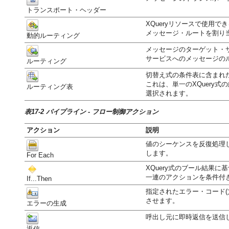
トランスポート・ヘッダー
XQueryリソースで使用
メッセージ・ルートを割り
動的ルーティング
メッセージのターゲット・
サービスへのメッセージの
ルーティング
切替え式の条件表に含まれ
これは、単一のXQuery
ルーティング表
選択されます。
表17-2 パイプライン - フロー制御アクション
アクション
説明
値のシーケンスを反復処理
します。
For Each
XQuery式のブール結果
一連のアクションを条件付
If...Then
指定されたエラー・コード(
させます。
エラーの生成
呼出し元に即時返信を送信
返信