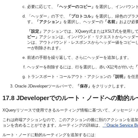
必要に応じて、
「ヘッダーのコピー」
を選択し、インバウン
「ヘッダー」の下で、
「プロトコル」
を選択し、緑色のプラス
す。
「アクション」
を選択し、ヘッダーの
「名前」
および必
「設定」
アクションでは、XQuery式またはXSLT式を使
ピー」
アクションは、インバウンド・リクエストからヘッダ
ンは、アウトバウンド・レスポンスからヘッダー値をコピー
ーが削除されます。
前述の手順を繰り返して、さらにヘッダーを追加します。
ヘッダーを削除するには、行を選択し、赤いX記号が付いた
「
トランスポート・コールアウト・アクションの
「説明」
を任
Oracle JDeveloperツールバーで、
「保存」
をクリックします。
17.8
JDeveloperでのルート・ノードへの動的
XQueryリソースで使用できるルーティング情報に基づいて、メッセージ
これは終端アクションなので、このアクションの後に別のアクションを追
ョンを含めることができます。ルーティングの詳細は、
「Oracle Serv
ルート・ノードに動的ルーティングを追加するには: