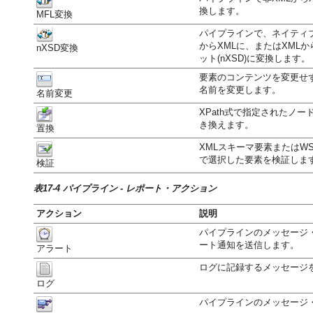
換します。
MFL変換
パイプラインで、ネイティブ
からXMLに、またはXML
nXSD変換
ット(nXSD)に変換します。
要素のコンテンツを変更せず
名前を変更します。
名前変更
XPath式で指定されたノ
き換えます。
置換
XMLスキーマ要素またはWS
で選択した要素を検証しま
検証
表17-4 パイプライン - レポート・アクション
アクション
説明
パイプラインのメッセージ
ート通知を送信します。
アラート
ログに記録するメッセージ
ログ
パイプラインのメッセージ