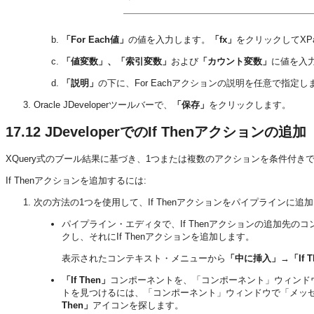
「For Each値」
の値を入力します。
「fx」
をクリックしてXP
「値変数」、「索引変数」
および
「カウント変数」
に値を入
「説明」
の下に、For Eachアクションの説明を任意で指定し
Oracle JDeveloperツールバーで、
「保存」
をクリックします。
17.12
JDeveloperでのIf Thenアクションの追加
XQuery式のブール結果に基づき、1つまたは複数のアクションを条件付きで実
If Thenアクションを追加するには:
次の方法の1つを使用して、If Thenアクションをパイプラインに追
パイプライン・エディタで、If Thenアクションの追加先
クし、それにIf Thenアクションを追加します。
表示されたコンテキスト・メニューから
「中に挿入」
→
「If 
「If Then」
コンポーネントを、「コンポーネント」ウィンド
トを見つけるには、「コンポーネント」ウィンドウで「メッ
Then」
アイコンを探します。