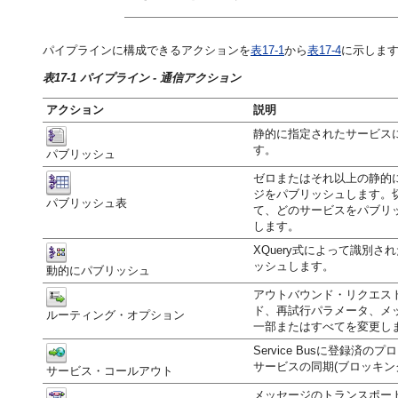
パイプラインに構成できるアクションを
表17-1
から
表17-4
に示しま
表17-1 パイプライン - 通信アクション
アクション
説明
静的に指定されたサービス
す。
パブリッシュ
ゼロまたはそれ以上の静的
ジをパブリッシュします。
パブリッシュ表
て、どのサービスをパブリ
します。
XQuery式によって識別
ッシュします。
動的にパブリッシュ
アウトバウンド・リクエスト
ド、再試行パラメータ、メ
ルーティング・オプション
一部またはすべてを変更し
Service Busに登録済
サービスの同期(ブロッキン
サービス・コールアウト
メッセージのトランスポー