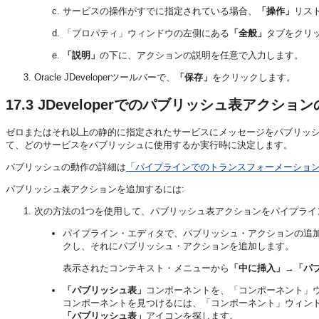
サービスの操作がすでに指定されている場合、
「操作」
リス
「プロパティ」ウィンドウの左側にある
「全般」
タブをクリ
「説明」
の下に、アクションの説明を任意で入力します。
Oracle JDeveloperツールバーで、
「保存」
をクリックします。
17.3
JDeveloperでのパブリッシュ表アクショ
ゼロまたはそれ以上の静的に指定されたサービスにメッセージをパブリッ
て、どのサービスをパブリッシュに使用するか実行時に決定します。
パブリッシュの動作の詳細は
「パイプラインでのトランスフォーメーショ
パブリッシュ表アクションを追加するには:
次の方法の1つを使用して、パブリッシュ表アクションをパイプライ
パイプライン・エディタで、パブリッシュ・アクションの追
クし、それにパブリッシュ・アクションを追加します。
表示されたコンテキスト・メニューから
「中に挿入」
→
「パ
「パブリッシュ表」
コンポーネントを、「コンポーネント」
コンポーネントを見つけるには、「コンポーネント」ウィン
「パブリッシュ表」
アイコンを探します。