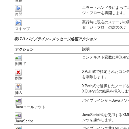
エラー・ハンドラによって
ジ・フローを再開します。
再開
実行時に現在のステージの
セージ・フローの次のステ
スキップ
表17-3 パイプライン - メッセージ処理アクション
アクション
説明
コンテキスト変数にXQue
割当て
XPath式で指定されたコ
を削除します。
削除
XPath式で選択したノー
XQuery式の結果を挿入し
挿入
パイプラインからJavaメ
Javaコールアウト
JavaScript式を使用す
ンツを操作します。
JavaScript
パイプラインで非XMLからX