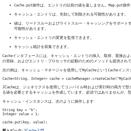
操作は、エントリの以前の値を返しません。
操作
Cache.put
Map.put
キャッシュ・エントリは、失効して削除される可能性があります。
値は、リードスルーおよびライトスルー・キャッシングをサポート
可能性があります。
キャッシュ・エントリの変更を監視できます。
キャッシュ統計を収集できます。
インタフェースには、キャッシュ・エントリの挿入、取得、置換およ
Cache
の登録、およびエントリ・プロセッサの起動のためのメソッドも提供され
次の例は、キャッシュ・マネージャを使用して
という
インス
MyCache
Cache
JCacheは、ジェネリクスを使用してコンパイル時および実行時の両方で
る値を必要とするキャッシュを作成しています。必須ではありませんが、
キャッシュ・インスタンスは、次のように操作します:
String key = "k";

Integer value = 1;

親トピック:
JCache入門