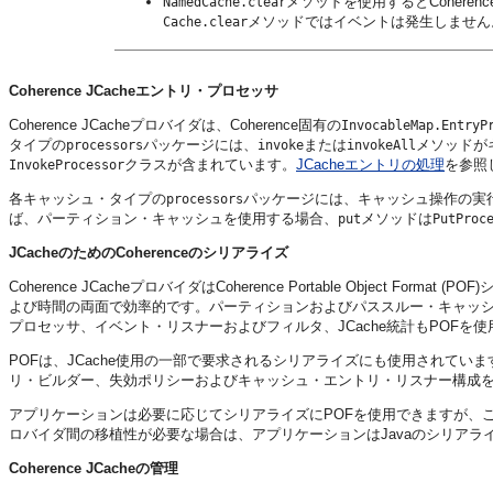
メソッドを使用するとCoherenc
NamedCache.clear
メソッドではイベントは発生しません
Cache.clear
Coherence JCacheエントリ・プロセッサ
Coherence JCacheプロバイダは、Coherence固有の
InvocableMap.EntryP
タイプの
パッケージには、
または
メソッドが
processors
invoke
invokeAll
クラスが含まれています。
JCacheエントリの処理
を参照
InvokeProcessor
各キャッシュ・タイプの
パッケージには、キャッシュ操作の実行
processors
ば、パーティション・キャッシュを使用する場合、
メソッドは
put
PutProc
JCacheのためのCoherenceのシリアライズ
Coherence JCacheプロバイダはCoherence Portable Object 
よび時間の両面で効率的です。パーティションおよびパススルー・キャッシ
プロセッサ、イベント・リスナーおよびフィルタ、JCache統計もPOFを
POFは、JCache使用の一部で要求されるシリアライズにも使用されていま
リ・ビルダー、失効ポリシーおよびキャッシュ・エントリ・リスナー構成を
アプリケーションは必要に応じてシリアライズにPOFを使用できますが、これは
ロバイダ間の移植性が必要な場合は、アプリケーションはJavaのシリアラ
Coherence JCacheの管理