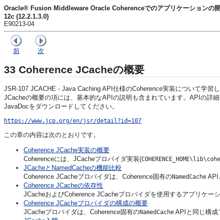
Oracle® Fusion Middleware Oracle Coherenceでのアプリケーションの
12
c
(12.2.1.3.0)
E90213-04
前
次
33
Coherence JCacheの概要
JSR-107 JCACHE - Java Caching API仕様のCoherence実装について学
JCacheの概要の項には、基本的なAPIの説明も含まれています。APIの詳細は、Java
JavaDocをダウンロードしてください。
https://www.jcp.org/en/jsr/detail?id=107
この章の内容は次のとおりです。
Coherence JCache実装の概要
Coherenceには、JCacheプロバイダ実装(
COHERENCE_HOME\lib\coh
JCacheとNamedCacheの機能比較
Coherence JCacheプロバイダは、Coherence固有の
AP
NamedCache
Coherence JCacheの依存性
JCacheおよびCoherence JCacheプロバイダを使用する
Coherence JCacheプロバイダの構成の概要
JCacheプロバイダは、Coherence固有の
APIと同じ構
NamedCache