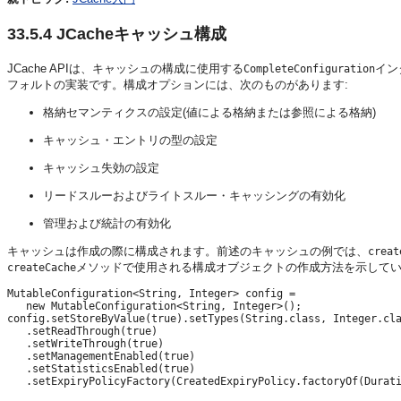
33.5.4
JCacheキャッシュ構成
JCache APIは、キャッシュの構成に使用する
イン
CompleteConfiguration
フォルトの実装です。構成オプションには、次のものがあります:
格納セマンティクスの設定(値による格納または参照による格納)
キャッシュ・エントリの型の設定
キャッシュ失効の設定
リードスルーおよびライトスルー・キャッシングの有効化
管理および統計の有効化
キャッシュは作成の際に構成されます。前述のキャッシュの例では、
creat
メソッドで使用される構成オブジェクトの作成方法を示して
createCache
MutableConfiguration<String, Integer> config = 

   new MutableConfiguration<String, Integer>();

config.setStoreByValue(true).setTypes(String.class, Integer.cla
   .setReadThrough(true)

   .setWriteThrough(true)

   .setManagementEnabled(true)

   .setStatisticsEnabled(true)

   .setExpiryPolicyFactory(CreatedExpiryPolicy.factoryOf(Durati