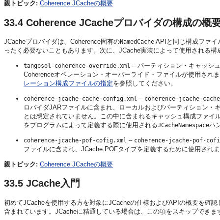
親トピック:
Coherence JCacheの概要
33.4
Coherence JCacheプロバイダの構成の概
JCacheプロバイダは、Coherence固有の
APIと同じ構成ファ
NamedCache
ったく必要ないこともあります。次に、JCache実装によって使用される
– パーティション・キャッシュ
tangosol-coherence-override.xml
Coherenceオペレーション・オーバーライド・ファイルが使用
レーション構成ファイルの指定
を参照してください。
–
coherence-jcache-cache-config.xml
coherence-jcache-cache
ロバイダJARファイルに含まれ、ローカルおよびパーティション・
とは想定されていません。この中に含まれるキャッシュ構成ファイル
をプログラムによって定義する際に使用される
ハ
JCacheNamespace
–
coherence-jcache-pof-cofig.xml
coherence-jcache-pof-cofi
ファイルに含まれ、JCache POFタイプを定義するために使用され
親トピック:
Coherence JCacheの概要
33.5
JCache入門
初めてJCacheを使用する方を対象にJCacheの仕様およびAPIの概要を確
含まれています。JCacheに精通している場合は、この項をスキップできま