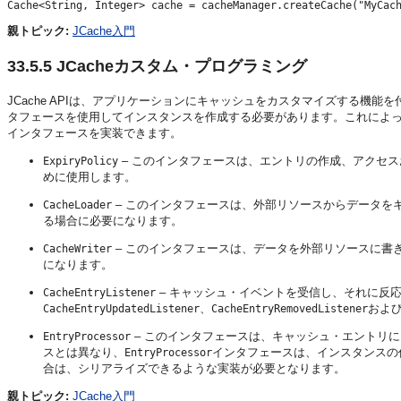
Cache<String, Integer> cache = cacheManager.createCache("MyCac
親トピック:
JCache入門
33.5.5
JCacheカスタム・プログラミング
JCache APIは、アプリケーションにキャッシュをカスタマイズする機
タフェースを使用してインスタンスを作成する必要があります。これによ
インタフェースを実装できます。
– このインタフェースは、エントリの作成、アクセス
ExpiryPolicy
めに使用します。
– このインタフェースは、外部リソースからデータを
CacheLoader
る場合に必要になります。
– このインタフェースは、データを外部リソースに書
CacheWriter
になります。
– キャッシュ・イベントを受信し、それに反
CacheEntryListener
、
およ
CacheEntryUpdatedListener
CacheEntryRemovedListener
– このインタフェースは、キャッシュ・エントリ
EntryProcessor
スとは異なり、
インタフェースは、インスタンスの
EntryProcessor
合は、シリアライズできるような実装が必要となります。
親トピック:
JCache入門