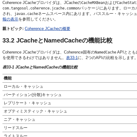
Coherence JCacheプロバイダは、JCacheの
および
CacheMXBean
CacheStat
パッケージにあります。ローカ
com.tangosol.coherence.jcache.common
され、
ネームスペース内にあります。パススルー・キャッシュの管
javax.cache
報の表示
を参照してください。
親トピック:
Coherence JCacheの概要
33.2
JCacheとNamedCacheの機能比較
Coherence JCacheプロバイダは、Coherence固有の
APIとと
NamedCache
を使用できるわけではありません。
表33-1
に、2つのAPIの比較を示します
表33-1 JCacheとNamedCacheの機能比較
機能
ローカル・キャッシュ
パーティション(分散)キャッシュ
レプリケート・キャッシュ
オプティミスティック・キャッシュ
ニア・キャッシュ
リードスルー
ライトスルー