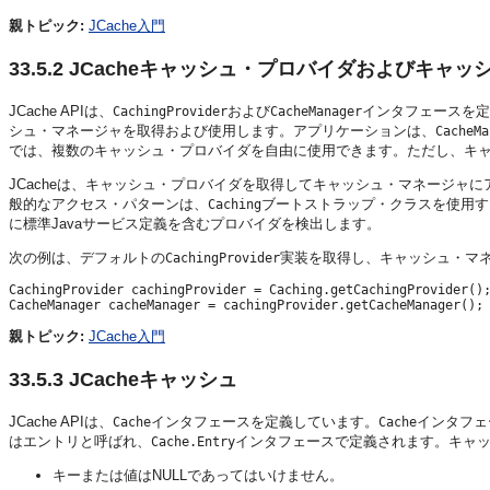
親トピック:
JCache入門
33.5.2
JCacheキャッシュ・プロバイダおよびキャッ
JCache APIは、
および
インタフェースを定
CachingProvider
CacheManager
シュ・マネージャを取得および使用します。アプリケーションは、
CacheMa
では、複数のキャッシュ・プロバイダを自由に使用できます。ただし、キ
JCacheは、キャッシュ・プロバイダを取得してキャッシュ・マネージャ
般的なアクセス・パターンは、
ブートストラップ・クラスを使用す
Caching
に標準Javaサービス定義を含むプロバイダを検出します。
次の例は、デフォルトの
実装を取得し、キャッシュ・マ
CachingProvider
CachingProvider cachingProvider = Caching.getCachingProvider();
親トピック:
JCache入門
33.5.3
JCacheキャッシュ
JCache APIは、
インタフェースを定義しています。
インタフェ
Cache
Cache
はエントリと呼ばれ、
インタフェースで定義されます。キャッシ
Cache.Entry
キーまたは値はNULLであってはいけません。