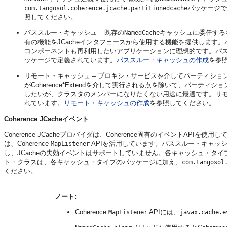
パッケージで
com.tangosol.coherence.jcache.partitionedcache
照してください。
パススルー・キャッシュ – 既存の
キャッシュに委任するキ
NamedCache
有の機能をJCacheインタフェースから使用する機能を提供します。パ
コンポーネントも再利用したいアプリケーションに理想的です。パ
ッケージで定義されています。
パススルー・キャッシュの作成
を参
リモート・キャッシュ – プロキシ・サービスを介してパーティシ
がCoherence*Extendを介して実行される点を除いて、パーテ
したいが、クラスタのメンバーになりたくない用途に最適です。リ
れています。
リモート・キャッシュの作成
を参照してください。
Coherence JCacheイベント
Coherence JCacheプロバイダは、Coherence固有のイベントAP
は、Coherence
APIを活用しています。パススルー・キャッシュの
MapListener
し、JCacheの失効イベントはサポートしていません。各キャッシュ・タ
ト・クラスは、各キャッシュ・タイプのパッケージに加え、
com.tangosol
ください。
ノート:
Coherence
APIには、
MapListener
javax.cache.e