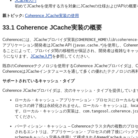
JCache入門
初めてJCacheを使用する方を対象にJCacheの仕様およびAPIの概
親トピック:
Coherence JCache実装の使用
33.1
Coherence JCache実装の概要
Coherenceには、JCacheプロバイダ実装(
COHERENCE_HOME\lib\coherence
アプリケーション開発者はJCache API (
)を使用し、Coh
javax.cache.*
ることによって、プロバイダ間の移植性が保証され、開発者は複雑なキャ
うになります。
JCache入門
を参照してください。
既存のCoherenceテクノロジを使用するCoherence JCacheプロバイダは、Co
CoherenceはJCacheインタフェースを通して多くの優れたテクノロジ
サポートされているキャッシュ・タイプ
Coherence JCacheプロバイダは、次のキャッシュ・タイプを提供していま
ローカル・キャッシュ – アプリケーション・プロセスにローカル
ロセスの終了後は永続化されません。ローカル・キャッシュは、local
す。ローカル・キャッシュの実装は、
com.tangosol.coherence.jc
てください。
パーティション・キャッシュ – Coherenceクラスタ内の複数の
されるエントリは、アプリケーション・プロセスの終了後にバックアップ
schemeキャッシュ定義を使用して構成される
キャッシ
NamedCache