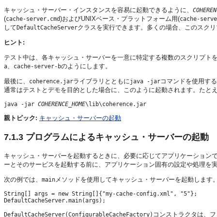
キャッシュ・サーバー・インスタンスを容易に起動できるように、
COHEREN
(
)およびUNIXベース・プラットフォーム用(
cache-server.cmd
cache-serve
して
クラスを実行できます。多くの場合、このスクリ
DefaultCacheServer
ヒント:
テスト中は、各キャッシュ・サーバーを一意に特定する複数のスクリプト
、
のようにします。
a
cache-server-b
最後に、
ライブラリとともに
コマンドを使用する
coherence.jar
java -jar
通常はテストとデモを目的とした場合に、このように起動されます。たとえ
java -jar 
COHERENCE_HOME
親トピック:
キャッシュ・サーバーの起動
7.1.3
プログラムによるキャッシュ・サーバーの起動
キャッシュ・サーバーを起動するときに、必要に応じてアプリケーション
ーとそのサービスを起動する前に、アプリケーション固有の設定や処理を
次の例では、
メソッドを使用してキャッシュ・サーバーを起動します
main
String[] args = new String[]{"my-cache-config.xml", "5"};

コンストラクタは、フ
DefaultCacheServer(ConfigurableCacheFactory)