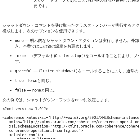
スがノードセーフであることが(JMXの管理を使用した確
要です。
シャットダウン・コマンドを受け取ったクラスタ・メンバーが実行するア
構成します。次のオプションを使用できます。
— 明示的なシャットダウン・アクションは実行しません。外
none
き、本番ではこの値の設定をお薦めします。
— (デフォルト)
をコールすることにより、ノ
force
Cluster.stop()
す。
—
をコールすることにより、通常の
graceful
Cluster.shutdown(
)
- forceと同じ。
true
— noneと同じ。
false
次の例では、シャットダウン・フックを
に設定します。
none
<?xml version='1.0'?>

<coherence xmlns:xsi="http://www.w3.org/2001/XMLSchema-instance
   xmlns="http://xmlns.oracle.com/coherence/coherence-operation
   xsi:schemaLocation="http://xmlns.oracle.com/coherence/cohere
   coherence-operational-config.xsd">

   <cluster-config>
