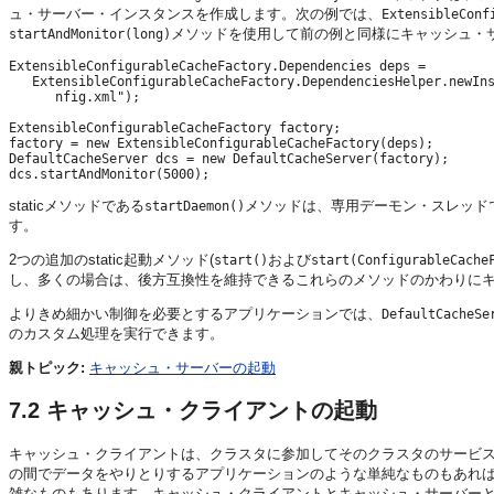
ュ・サーバー・インスタンスを作成します。次の例では、
ExtensibleConf
メソッドを使用して前の例と同様にキャッシュ・
startAndMonitor(long)
ExtensibleConfigurableCacheFactory.Dependencies deps =

   ExtensibleConfigurableCacheFactory.DependenciesHelper.newIns
      nfig.xml");

ExtensibleConfigurableCacheFactory factory;

factory = new ExtensibleConfigurableCacheFactory(deps);

DefaultCacheServer dcs = new DefaultCacheServer(factory);

staticメソッドである
メソッドは、専用デーモン・スレッド
startDaemon()
す。
2つの追加のstatic起動メソッド(
および
start()
start(ConfigurableCache
し、多くの場合は、後方互換性を維持できるこれらのメソッドのかわりに
よりきめ細かい制御を必要とするアプリケーションでは、
DefaultCacheSe
のカスタム処理を実行できます。
親トピック:
キャッシュ・サーバーの起動
7.2
キャッシュ・クライアントの起動
キャッシュ・クライアントは、クラスタに参加してそのクラスタのサービ
の間でデータをやりとりするアプリケーションのような単純なものもあれ
雑なものもあります。キャッシュ・クライアントとキャッシュ・サーバー