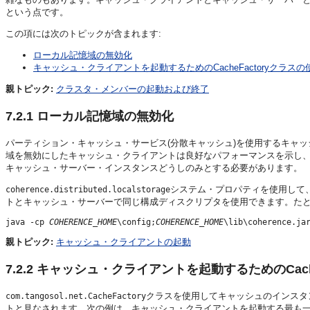
という点です。
この項には次のトピックが含まれます:
ローカル記憶域の無効化
キャッシュ・クライアントを起動するためのCacheFactoryクラスの
親トピック:
クラスタ・メンバーの起動および終了
7.2.1
ローカル記憶域の無効化
パーティション・キャッシュ・サービス(分散キャッシュ)を使用するキャ
域を無効にしたキャッシュ・クライアントは良好なパフォーマンスを示し
キャッシュ・サーバー・インスタンスどうしのみとする必要があります。
システム・プロパティを使用して
coherence.distributed.localstorage
トとキャッシュ・サーバーで同じ構成ディスクリプタを使用できます。たと
java -cp 
COHERENCE_HOME
\config;
COHERENCE_HOME
親トピック:
キャッシュ・クライアントの起動
7.2.2
キャッシュ・クライアントを起動するためのCache
クラスを使用してキャッシュのインスタ
com.tangosol.net.CacheFactory
トと見なされます。次の例は、キャッシュ・クライアントを起動する最も