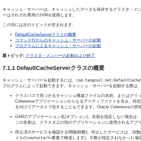
キャッシュ・サーバーは、キャッシュしたデータを保存するクラスタ・メ
ーはそれぞれ専用のJVMを使用します。
この項には次のトピックが含まれます:
DefaultCacheServerクラスの概要
コマンド行からのキャッシュ・サーバーの起動
プログラムによるキャッシュ・サーバーの起動
親トピック:
クラスタ・メンバーの起動および終了
7.1.1
DefaultCacheServerクラスの概要
キャッシュ・サーバーを起動するには、
com.tangosol.net.DefaultCache
プログラムによって起動できます。キャッシュ・サーバーを起動する際は
クラスパスで見つかるキャッシュ構成ファイルの名前、またはグリッド
Coherenceアプリケーションからなるアーティファクトを含み、
を付けてアーカイブ化することもできます。
Oracle Coherenceの管
GARのアプリケーション名(オプション)。名前を指定しない場合は
この名前は、クラスタ上の別のアプリケーションに使用されるアプ
停止済のサービスを確認する間隔(秒数)。停止したサービスは、自
イルの
要素で構成します)。引数が指定されなかった場
<autostart>