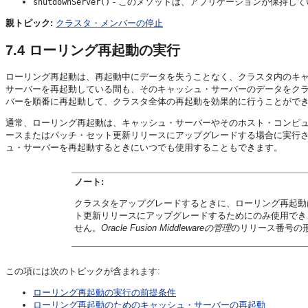
- このメソッドは、アプリケーションが保持して
shutdownServer()
親トピック:
クラスタ・メンバーの停止
7.4
ローリング再起動の実行
ローリング再起動は、再起動中にデータを失うことなく、クラスタ内のキ
サーバーを再起動している間も、そのキャッシュ・サーバーのデータをク
バーを順番に再起動して、クラスタ全体の再起動を効果的に行うことがで
通常、ローリング再起動は、キャッシュ・サーバーやそのホスト・コンピ
ースまたはパッチ・セット更新リリースにアップグレードする場合に実行
ュ・サーバーを再起動するときにいつでも使用することもできます。
ノート:
クラスタをアップグレードするときに、ローリング再起動
ト更新リリースにアップグレードするためにのみ使用でき
せん。
Oracle Fusion Middlewareの管理
のリリース番号の
この項には次のトピックが含まれます:
ローリング再起動の実行の前提条件
ローリング再起動のためのキャッシュ・サーバーの再起動