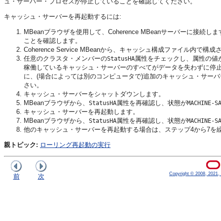
ュ・サーバー・プロセスが停止していることを確認してください。
キャッシュ・サーバーを再起動するには:
MBeanブラウザを使用して、Coherence MBeanサーバーに
ことを確認します。
Coherence Service MBeanから、キャッシュ構成ファイ
任意のクラスタ・メンバーの
属性をチェックし、属性の値
StatusHA
稼働しているキャッシュ・サーバーのすべてがデータを失わずに停
に、(場合によっては別のコンピュータで)追加のキャッシュ・サー
さい。
キャッシュ・サーバーをシャットダウンします。
MBeanブラウザから、
属性を再確認し、状態が
StatusHA
MACHINE-S
キャッシュ・サーバーを再起動します。
MBeanブラウザから、
属性を再確認し、状態が
StatusHA
MACHINE-S
他のキャッシュ・サーバーを再起動する場合は、ステップ4から7を
親トピック:
ローリング再起動の実行
Copyright © 2008, 2021, O
前
次