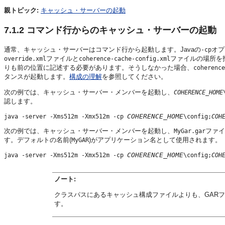
親トピック:
キャッシュ・サーバーの起動
7.1.2
コマンド行からのキャッシュ・サーバーの起動
通常、キャッシュ・サーバーはコマンド行から起動します。Javaの
オプ
-cp
ファイルと
ファイルの場所を
override.xml
coherence-cache-config.xml
りも前の位置に記述する必要があります。そうしなかった場合、
coherence
タンスが起動します。
構成の理解
を参照してください。
次の例では、キャッシュ・サーバー・メンバーを起動し、
COHERENCE_HOME
認します。
COHERENCE_HOME
java -server -Xms512m -Xmx512m -cp 
\config;
COH
次の例では、キャッシュ・サーバー・メンバーを起動し、
ファイ
MyGar.gar
す。デフォルトの名前(
)がアプリケーション名として使用されます。
MyGAR
COHERENCE_HOME
java -server -Xms512m -Xmx512m -cp 
\config;
COH
ノート:
クラスパスにあるキャッシュ構成ファイルよりも、GAR
す。