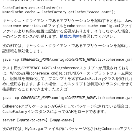
CacheFactory.ensureCluster();

NamedCache cache = CacheFactory.getCache("
cache_name
キャッシュ・クライアントであるアプリケーションを起動するときは、Jav
ファイルと
ファイ
coherence-override.xml
coherence-cache-config.xml
ファイルよりも前の位置に記述する必要があります。そうしなかった場合
ーのインスタンスが起動します。
構成の理解
を参照してください。
次の例では、キャッシュ・クライアントであるアプリケーションを起動し
記憶域を無効化します。
java -cp 
COHERENCE_HOME
\config;
COHERENCE_HOME
テスト用の
スクリプトが用意されており
COHERENCE_HOME
\bin\coherence
は、Windows用(
)およびUNIXベース・プラットフォーム用(
coherence.cmd
c
し、記憶域を無効化して、プロンプトを返す
クラスを実行し
CacheFactory
めに使用されます。多くの場合、このスクリプトは特定のクラスタに合せ
接起動することもできます。たとえば:
java -cp 
COHERENCE_HOME
\config;
COHERENCE_HOME
CoherenceアプリケーションがGARとしてパッケージ化されている場
インスタンスによってGARをロードできます。
CacheFactory
server [
<path-to-gar>
] [
<app-name>
次の例では、
ファイル内にパッケージ化されたCoherenceア
MyGar.gar