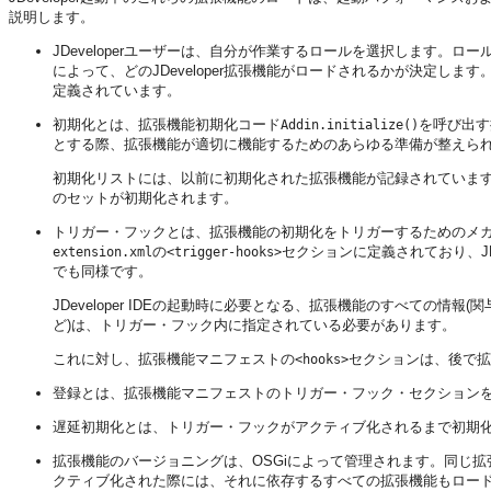
説明します。
JDeveloper
ユーザーは、自分が作業するロールを選択します。ロー
によって、どの
JDeveloper
拡張機能がロードされるかが決定します
定義されています。
初期化とは、拡張機能初期化コード
を呼び出す
Addin.initialize()
とする際、拡張機能が適切に機能するためのあらゆる準備が整えら
初期化リストには、以前に初期化された拡張機能が記録されていま
のセットが初期化されます。
トリガー・フックとは、拡張機能の初期化をトリガーするためのメ
の
セクションに定義されており、
J
extension.xml
<trigger-hooks>
でも同様です。
JDeveloper
IDEの起動時に必要となる、拡張機能のすべての情報(関
ど)は、トリガー・フック内に指定されている必要があります。
これに対し、拡張機能マニフェストの
セクションは、後で拡
<hooks>
登録とは、拡張機能マニフェストのトリガー・フック・セクション
遅延初期化とは、トリガー・フックがアクティブ化されるまで初期
拡張機能のバージョニングは、OSGiによって管理されます。同じ
クティブ化された際には、それに依存するすべての拡張機能もロード