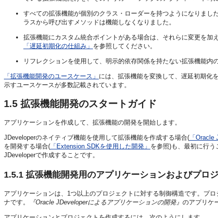
すべての拡張機能が個別のクラス・ローダーを持つようになりまし
ラスから呼び出すメソッドは機能しなくなりました。
拡張機能にカスタム統合ポイントがある場合は、それらに変更を加
「遅延初期化の仕組み」
を参照してください。
リフレクションを使用して、明示的依存関係を持たない拡張機能内
「拡張機能開発のユースケース」
には、拡張機能を変換して、遅延初期化
示すユースケースが多数記載されています。
1.5
拡張機能開発のスタートガイド
アプリケーションを作成して、拡張機能の開発を開始します。
JDeveloper
のネイティブ機能を使用して拡張機能を作成する場合(
「Oracl
を開発する場合(
「Extension SDKを使用した開発」
を参照)も、最初に行
JDeveloper
で作成することです。
1.5.1
拡張機能開発用のアプリケーションおよびプロ
アプリケーションは、1つ以上のプロジェクトに対する制御構造です。プロ
ナです。
『Oracle JDeveloperによるアプリケーションの開発』
のアプリケ
アプリケーションとプロジェクトを作成するには、次のようにします。