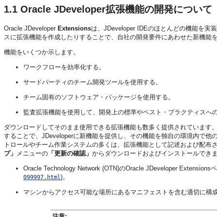
1.1
Oracle JDeveloper拡張機能の開発について
Oracle JDeveloper
Extensions
は、
JDeveloper
IDEのほとんどの機能を実
スに拡張機能を作成したりすることで、自社の開発要件にあわせた新機能
機能をいくつか示します。
ワークフローを効率化する。
サードパーティのチーム開発ツールを使用する。
チーム固有のソフトウェア・パッケージを使用する。
監査拡張機能を使用して、開発上の標準やベスト・プラクティスへ
ダウンロードしてそのまま使用できる拡張機能も数多く提供されています。こ
することで、
JDeveloper
に新機能を提供し、その機能を独自の環境内で他
トロールやチーム作業システムの多くは、拡張機能として記述および配布
プ」
メニューの
「更新の確認」
からダウンロードおよびインストールでき
Oracle Technology Network (OTN)の
Oracle JDeveloper
Extensions
)。
099997.html
マシンからアクセス可能な場所にあるマニフェストを含む適切に構成
注意: