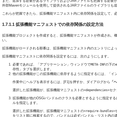
また、追加する必要があるライブラリおよびJARファイルも把握する必要
外部Mavenモジュールを使用して提供されるJARファイルのライブラリも
これらが把握できたら、拡張機能マニフェスト内に依存関係を設定して、必
1.7.1.1
拡張機能マニフェストでの依存関係の設定方法
拡張機能プロジェクトを作成すると、拡張機能マニフェストが作成され、
い。
拡張機能がロードされる順番は、拡張機能マニフェスト内のエントリによ
拡張機能マニフェストに依存関係を設定するには、次のようにします。
必要であれば、「アプリケーション」ウィンドウで
の下の
META-INF
存性」タブを選択します。
他の拡張機能がこの拡張機能に依存するように指定するには、「イ
作業中にヘルプを表示するには、[F1]を押すか、ダイアログから
「ヘ
選択した拡張機能が、拡張機能マニフェストの
セク
<dependencies>
拡張機能が他のOSGiバンドルのクラスを必要とするように指定す
ルを指定します。
選択した拡張機能が、拡張機能マニフェストの
<require-bundles>
をリスト順に検索するので、バンドルは必ずバンドル・リスト内の