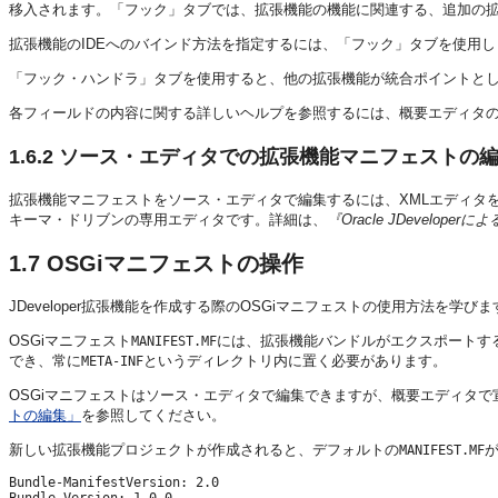
移入されます。「フック」タブでは、拡張機能の機能に関連する、追加の
拡張機能のIDEへのバインド方法を指定するには、「フック」タブを使用し
「フック・ハンドラ」タブを使用すると、他の拡張機能が統合ポイントと
各フィールドの内容に関する詳しいヘルプを参照するには、概要エディタの任
1.6.2
ソース・エディタでの拡張機能マニフェストの
拡張機能マニフェストをソース・エディタで編集するには、XMLエディタ
キーマ・ドリブンの専用エディタです。詳細は、
『Oracle JDevelop
1.7
OSGiマニフェストの操作
JDeveloper拡張機能を作成する際のOSGiマニフェストの使用方法を学びま
OSGiマニフェスト
には、拡張機能バンドルがエクスポートす
MANIFEST.MF
でき、常に
というディレクトリ内に置く必要があります。
META-INF
OSGiマニフェストはソース・エディタで編集できますが、概要エディタ
トの編集」
を参照してください。
新しい拡張機能プロジェクトが作成されると、デフォルトの
MANIFEST.MF
Bundle-ManifestVersion: 2.0

Bundle-Version: 1.0.0
