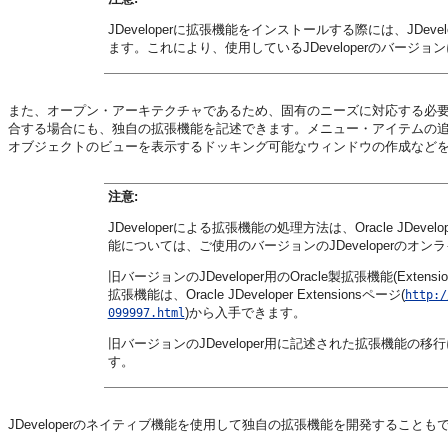
JDeveloper
に拡張機能をインストールする際には、
JDevel
ます。これにより、使用している
JDeveloper
のバージョン
また、オープン・アーキテクチャであるため、固有のニーズに対応する必
合する場合にも、独自の拡張機能を記述できます。メニュー・アイテムの
オブジェクトのビューを表示するドッキング可能なウィンドウの作成など
注意:
JDeveloper
による拡張機能の処理方法は、
Oracle JDevelo
能については、ご使用のバージョンの
JDeveloper
のオンラ
旧バージョンの
JDeveloper
用のOracle製拡張機能(Exten
拡張機能は、
Oracle JDeveloper
Extensionsページ(
http:/
)から入手できます。
099997.html
旧バージョンの
JDeveloper
用に記述された拡張機能の移行
す。
JDeveloper
のネイティブ機能を使用して独自の拡張機能を開発することも