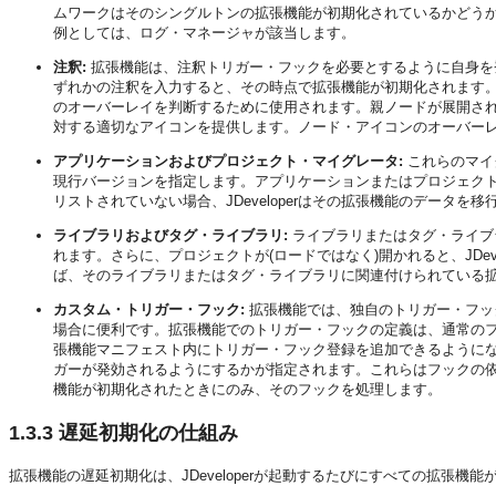
ムワークはそのシングルトンの拡張機能が初期化されているかどう
例としては、ログ・マネージャが該当します。
注釈:
拡張機能は、注釈トリガー・フックを必要とするように自身を
ずれかの注釈を入力すると、その時点で拡張機能が初期化されます
のオーバーレイを判断するために使用されます。親ノードが展開さ
対する適切なアイコンを提供します。ノード・アイコンのオーバー
アプリケーションおよびプロジェクト・マイグレータ:
これらのマイ
現行バージョンを指定します。アプリケーションまたはプロジェク
リストされていない場合、
JDeveloper
はその拡張機能のデータを移
ライブラリおよびタグ・ライブラリ:
ライブラリまたはタグ・ライブ
れます。さらに、プロジェクトが(ロードではなく)開かれると、
JDev
ば、そのライブラリまたはタグ・ライブラリに関連付けられている
カスタム・トリガー・フック:
拡張機能では、独自のトリガー・フッ
場合に便利です。拡張機能でのトリガー・フックの定義は、通常の
張機能マニフェスト内にトリガー・フック登録を追加できるように
ガーが発効されるようにするかが指定されます。これらはフックの
機能が初期化されたときにのみ、そのフックを処理します。
1.3.3
遅延初期化の仕組み
拡張機能の遅延初期化は、
JDeveloper
が起動するたびにすべての拡張機能