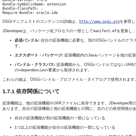
Bundle-SymbolicName: extension

Bundle-ClassPath: .

OSGiマニフェストのコンテンツの詳細は、
を参照し
http://www.osgi.org
JDeveloper
は、パッケージ化プロセスの一部として
を更新し
manifest.mf
必須バンドル:
自分の拡張機能に必要な、別のOSGiバンドルのクラ
す。
エクスポート・パッケージ:
拡張機能内のJavaパッケージを他の
バンドル・クラスパス:
拡張機能から、OSGiバンドルではないJA
の
要素から取得されます。
<dependencies>
これらの値は、OSGiバンドル・プロファイル・ダイアログで使用されます
1.7.1
依存関係について
拡張機能は、他の拡張機能やJARファイルに依存できます。
JDeveloper
用
あります。自分の拡張機能と他の拡張機能との間に、次のどの依存関係が
自分の拡張機能が別の拡張機能の一部になっている
1つ以上の拡張機能が自分の拡張機能の一部になっている