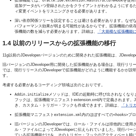
拡張機能では、
を使用
oracle.ide.extension.HashStructureHook
追加データがいつ登録されたかをクライアントがわかるようにする
ィ変更イベントをリスニングさせる必要があります。
深い依存関係ツリーを設定することは避ける必要があります。なぜ
パフォーマンス効果が弱まる可能性があるからです。拡張機能の依
張機能の数を減らす必要があります。詳細は、
「大規模な拡張機能
1.4
以前のリリースからの拡張機能の移行
11g以前のJDeveloperバージョンのために開発された拡張機能は、JDeve
旧バージョンの
JDeveloper
用に開発した拡張機能がある場合は、現行リリ
では、現行リリースの
JDeveloper
で拡張機能がどのように機能するかが説
す。
考慮する必要があるコーディング領域は次のとおりです。
メソッドは、IDEの起動時に呼び出されなくな
Addin.initialize
フックは、拡張機能マニフェストextension.xml内で定義されます。
J
き、カスタム・トリガー・フックも作成できます。詳細は、
「トリ
拡張機能マニフェスト
内のほぼすべての
プロ
extension.xml
<hooks>
旧バージョンの
JDeveloper
では、ロール・ファイルは排他的に使用
ル・ファイルによって
JDeveloper
に伝えられていました。現行バー
ている拡張機能だけを、そのトリガー・フックのアクティベート時