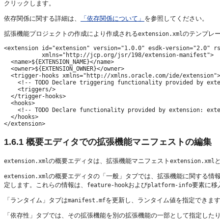
クリックします。
依存関係に関する詳細は、
「依存関係について」
を参照してください。
拡張機能プロジェクトの作成により作成される
のテンプレ
extension.xml
<extension id="extension" version="1.0.0" esdk-version="2.0" rs
           xmlns="http://jcp.org/jsr/198/extension-manifest">

  <name>${EXTENSION_NAME}</name>

  <owner>${EXTENSION_OWNER}</owner>

  <trigger-hooks xmlns="http://xmlns.oracle.com/ide/extension">
    <!-- TODO Declare triggering functionality provided by exte
    <triggers/>

  </trigger-hooks>

  <hooks>

    <!-- TODO Declare functionality provided by extension: exte
  </hooks>

</extension>
1.6.1
概要エディタでの拡張機能マニフェストの編集
の概要エディタは、拡張機能マニフェスト
extension.xml
extension.xml
の概要エディタの「一般」タブでは、拡張機能に関する情報
extension.xml
定します。これらの情報は、
および
要素に移
feature-hook
platform-info
「ランタイム」タブは
を更新し、ランタイム値を指定できま
manifest.mf
「依存性」タブでは、その拡張機能を別の拡張機能の一部として指定した