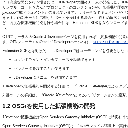
より高度な開発を行う場合には、
JDeveloper
の開発チームが開発した、
JDe
サンプル・コードを含んだプロジェクトのコレクションや、拡張機能開発で使用さ
javadoc生成ドキュメントが含まれています。より完全なドキュメントや
きます。内部チームに広範なサポートを提供する場合や、自社の顧客に提
ど、高度な拡張機能開発を行う場合には、Extension SDKをダウンロー
い。
OTNフォーラムの
Oracle JDeveloper
ページを使用すれば、拡張機能の開発
す。OTNフォーラムの
Oracle JDeveloper
ページへは、
https://forums.or
Extension SDKとは対照的に、
JDeveloper
ではコーディングを必要としない
コマンドライン・インタフェースを起動できます
パラメータを渡すことができます
JDeveloper
にメニューを追加できます
JDeveloperで拡張機能を開発する詳細は、
『Oracle JDeveloperによ
外部ツールの詳細は、
『Oracle JDeveloperによるアプリケーションの開発
1.2
OSGiを使用した拡張機能の開発
JDeveloper拡張機能はOpen Services Gateway Initiative (OSGi)に準拠し
Open Services Gateway Initiative (OSGi)は、Javaラ