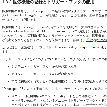
1.3.2
拡張機能の登録とトリガー・フックの使用
拡張機能の登録は、
JDeveloper
IDEの起動時に実行されるフェーズです。
の
セクションが処理されます。この処理中、拡張機能固有
<trigger hooks>
ースについては例外です。
拡張機能には、
統合フックを使用して、拡張機能固有のト
<trigger-hook>
ハンドラが使用される必要が
oracle.ide.extension.HashStructureHook
しないからです。拡張機能固有のトリガー・フック・データは、拡張機能
が初期化されたときにそのデータを取得できます。詳細は、
「<trigger-h
これに対し、拡張機能マニフェスト
の
セ
extension.xml
<trigger hooks>
ます。
トリガー・フックには2つのタイプ(システムとカスタム)があり、すべて
システム・トリガー・フックから呼び出される
カスタム・トリガー・フックから呼び出される
すでに初期化されている別の拡張機能によって明示的に初期化され
JDeveloper
IDEによって定義されているトリガー・フックのタイプは次の
メニュー:
拡張機能へのエントリ・ポイントとして適格なメニューの
ートするために使用されているメニューはトリガー・フックとする
ークポイント」はトリガー・フックです。これは、ユーザーがデバ