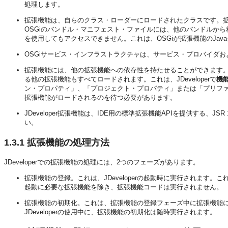
処理します。
拡張機能は、自らのクラス・ローダーにロードされたクラスです。
OSGiのバンドル・マニフェスト・ファイルには、他のバンドルから
を使用してもアクセスできません。これは、OSGiが拡張機能のJa
OSGiサービス・インフラストラクチャは、サービス・プロバイダ
拡張機能には、他の拡張機能への依存性を持たせることができます。
る他の拡張機能もすべてロードされます。これは、
JDeveloper
で
機
ン・プロパティ」、「プロジェクト・プロパティ」または「プリフ
拡張機能がロードされるのを待つ必要があります。
JDeveloper
拡張機能は、IDE用の標準拡張機能APIを提供する、JSR
い。
1.3.1
拡張機能の処理方法
JDeveloper
での拡張機能の処理には、2つのフェーズがあります。
拡張機能の登録。これは、
JDeveloper
の起動時に実行されます。こ
起動に必要な拡張機能を除き、拡張機能コードは実行されません。
拡張機能の初期化。これは、拡張機能の登録フェーズ中に拡張機能
JDeveloper
の使用中に、拡張機能の初期化は随時実行されます。