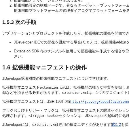
拡張機能アプリケーションを作成します。
拡張機能設定の構成ページで、異なるターゲット・プラットフォー
拡張機能プラットフォームの管理ダイアログでプラットフォームを選択
1.5.3
次の手順
アプリケーションとプロジェクトを作成したら、拡張機能の開発を開始で
JDeveloper
IDEでの開発を継続する場合(たとえば、拡張機能
Addin
Extension SDK内のサンプルを使用して拡張機能を作成する場合やExte
さい。
1.6
拡張機能マニフェストの操作
JDeveloper拡張機能の拡張機能マニフェストについて学びます。
拡張機能マニフェスト
は、拡張機能の様々な性質を制御し
extension.xml
録などを済ませる必要があります。
は、1つのプロジェクト
extension.xml
拡張機能マニフェストは、JSR-198仕様(
http://jcp.org/aboutJava/comm
フックおよびトリガー・フックは、拡張機能マニフェストの関連セクション内に設定
処理されます。
セクションは、
JDeveloper
の起動時に処
<trigger-hooks>
JDeveloper
には、
専用の概要エディタがあります(
図1-2
を参
extension.xml