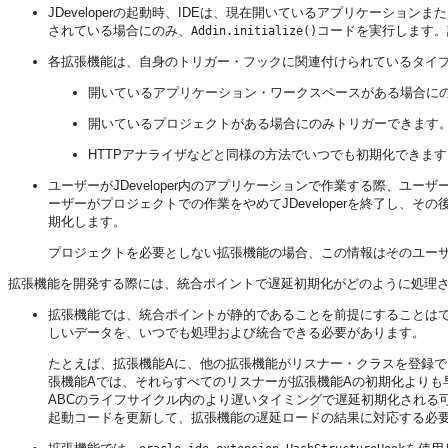
JDeveloper
の起動時、IDEは、現在開いているアプリケーションまた
されている場合にのみ、
コードを実行します。
Addin.initialize()
各拡張機能は、自身のトリガー・フックに関連付けられているタイ
開いているアプリケーション・ワークスペースがある場合に
開いているプロジェクトがある場合にのみトリガーできます
HTTPアナライザなどと同様の方法でいつでも初期化できます
ユーザーが
JDeveloper
内のアプリケーションで作業する際、ユーザ
ーザーがプロジェクトでの作業をやめて
JDeveloper
を終了し、その
期化します。
プロジェクトを必要としない拡張機能の場合、この情報はそのユーザ
拡張機能を開発する際には、統合ポイントで遅延初期化がどのように処理
拡張機能では、統合ポイントが静的であることを前提にすることは
しいデータを、いつでも処理および統合できる必要があります。
たとえば、拡張機能Aに、他の拡張機能がリスナー・クラスを登録で
張機能Aでは、それらすべてのリスナーが拡張機能Aの初期化よりも
ABCのライフサイクル内のより遅いタイミングで遅延初期化される
起動コードを更新して、拡張機能の遅延ロードの結果に対応する必