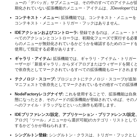
ューの「デバッガ」サブメニューは、その中のすべてのアイテムが
期化されていない拡張機能のメニュー・アイテムは、
JDeveloper
で
コンテキスト・メニュー:
拡張機能では、コンテキスト・メニューを
コンテキスト・メニュー・トリガー・フックはありません。
IDEアクションおよびコントローラ:
登録できるのは、メニュー・ト
べてのアクションとコントローラは、初期化フェーズで実行する必
らのメニューが無効化されているかどうかを確認するためのコード
使用して指定する必要があります。
ギャラリ・アイテム:
拡張機能では、ギャラリ・アイテム・トリガー
ーザーが「新規ギャラリ」からダイアログまたはウィザードを開くと
で依存先としてマークされているすべての拡張機能もロードされま
テクノロジ・スコープ:
プロジェクトにテクノロジ・スコープが追加
マニフェストで依存先としてマークされているその他すべての拡張
NodeFactoryレコグナイザ:
これを使用することで、拡張機能は自身
態になったとき、そのノードの拡張機能が登録されていれば、そのノード
へのファイル・ドラッグなどといった操作も処理します。
IDEプリファレンス/設定、アプリケーション・プリファレンス/設定
アログ(「ツール」メニューから選択可能)のカテゴリ・リストとし
するかどうかが尋ねられます。
シングルトン登録:
シングルトン・クラスは、トリガー・フックとし