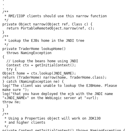
.

.

/**

 * RMI/IIOP clients should use this narrow function

 */

private Object narrow(Object ref, Class c) {

  return PortableRemoteObject.narrow(ref, c);

}

/**

 * Lookup the EJBs home in the JNDI tree

 */

private TraderHome lookupHome()

  throws NamingException

{

  // Lookup the beans home using JNDI

  Context ctx = getInitialContext();

  try {

Object home = ctx.lookup(JNDI_NAME);

return (TraderHome) narrow(home, TraderHome.class);

} catch (NamingException ne) {

log("The client was unable to lookup the EJBHome. Please

make sure ");

log("that you have deployed the ejb with the JNDI name 

"+JNDI_NAME+" on the WebLogic server at "+url);

throw ne;

  }

}

/**

 * Using a Properties object will work on JDK130

 * and higher clients

 */

private Context getInitialContext() throws NamingException {
