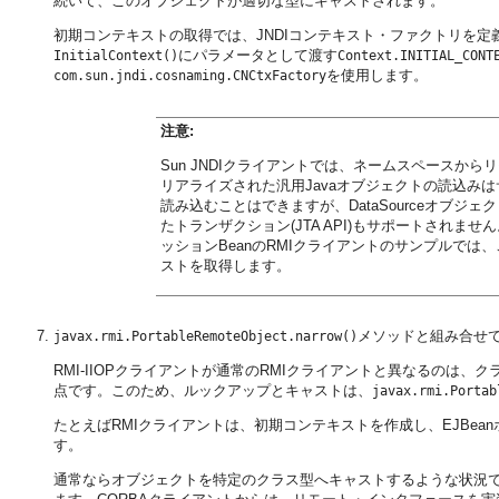
続いて、このオブジェクトが適切な型にキャストされます。
初期コンテキストの取得では、JNDIコンテキスト・ファクトリを定
にパラメータとして渡す
InitialContext()
Context.INITIAL_CONT
を使用します。
com.sun.jndi.cosnaming.CNCtxFactory
注意:
Sun JNDIクライアントでは、ネームスペース
リアライズされた汎用Javaオブジェクトの読込みは
読み込むことはできますが、DataSourceオブ
たトランザクション(JTA API)もサポートされ
ッションBeanのRMIクライアントのサンプルでは、この
ストを取得します。
メソッドと組み合せ
javax.rmi.PortableRemoteObject.narrow()
RMI-IIOPクライアントが通常のRMIクライアントと異なるのは
点です。このため、ルックアップとキャストは、
javax.rmi.Portab
たとえばRMIクライアントは、初期コンテキストを作成し、EJBean
す。
通常ならオブジェクトを特定のクラス型へキャストするような状況