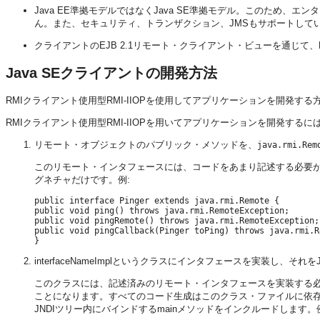
Java EE準拠モデルではなくJava SE準拠モデル。このため
ん。また、セキュリティ、トランザクション、JMSもサポートして
クライアントのEJB 2.1リモート・クライアント・ビューを通じて、EJB
Java SEクライアントの開発方法
RMIクライアント使用型RMI-IIOPを使用してアプリケーションを開発す
RMIクライアント使用型RMI-IIOPを用いてアプリケーションを開発するには
リモート・オブジェクトのパブリック・メソッドを、
java.rmi.Rem
このリモート・インタフェースには、コードをあまり記述する必要
グネチャだけです。例:
public interface Pinger extends java.rmi.Remote {

public void ping() throws java.rmi.RemoteException;

public void pingRemote() throws java.rmi.RemoteException;

public void pingCallback(Pinger toPing) throws java.rmi.R
interfaceNameImplというクラスにインタフェースを実装し
このクラスには、記述済みのリモート・インタフェースを実装する
ことになります。すべてのコード生成はこのクラス・ファイルに依存し
JNDIツリー内にバインドするmainメソッドをインクルードします。