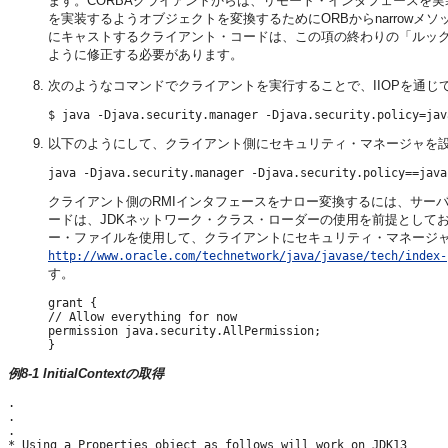
ます。CORBAクライアントからは、リモート・インタフェースを
を実装するようオブジェクトを変換するためにORBからnarrowメソ
にキャストするクライアント・コードは、この項の終わりの「ルッ
ように修正する必要があります。
次のようなコマンドでクライアントを実行することで、IIOPを通
以下のようにして、クライアント側にセキュリティ・マネージャを
クライアント側のRMIインタフェースをナロー変換するには、サー
ードは、JDKネットワーク・クラス・ローダーの使用を前提としてお
ー・ファイルを使用して、クライアントにセキュリティ・マネージャを設定します。
http://www.oracle.com/technetwork/java/javase/tech/index-
す。
grant { 

// Allow everything for now 

permission java.security.AllPermission;

例8-1 InitialContextの取得
.

.

.

* Using a Properties object as follows will work on JDK13
