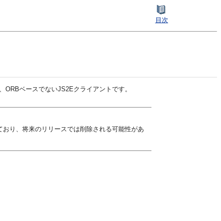
目次
供する、ORBベースでないJS2Eクライアントです。
推奨となっており、将来のリリースでは削除される可能性があ