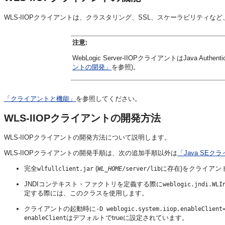
WLS-IIOPクライアントは、クラスタリング、SSL、スケーラビリティなど、We
注意:
WebLogic Server-IIOPクライアントはJava Authe
ントの開発」
を参照)。
「クライアントと機能」
を参照してください。
WLS-IIOPクライアントの開発方法
WLS-IIOPクライアントの開発方法について説明します。
WLS-IIOPクライアントの開発手順は、次の追加手順以外は
「Java SE
完全
(
に存在)をクライアント
wlfullclient.jar
WL_HOME
/server/lib
JNDIコンテキスト・ファクトリを定義する際に
weblogic.jndi.WLI
定する際には、このクラスを使用します。
クライアントの起動時に
-D weblogic.system.iiop.enableClient
はデフォルトでtrueに設定されています。
enableClient