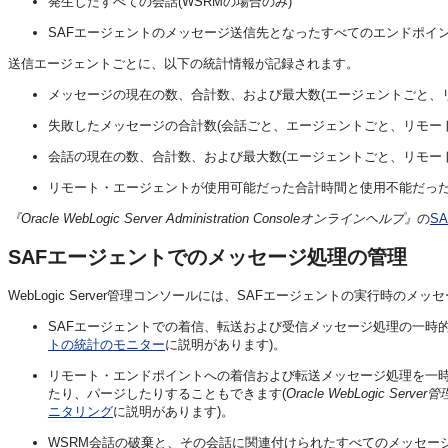
発生したすべての会話(WSRMの場合のみ)
SAFエージェントのメッセージ送信先となったすべてのエンドポイント
送信エージェントごとに、以下の統計情報が記録されます。
メッセージの現在の数、合計数、および最大数(エージェントごと、
失敗したメッセージの合計数(会話ごと、エージェントごと、リモー
会話の現在の数、合計数、および最大数(エージェントごと、リモー
リモート・エージェントが使用可能だった合計時間と使用不能だっ
『Oracle WebLogic Server Administration Consoleオンラインヘルプ』
の
S
SAFエージェントでのメッセージ処理の管理
WebLogic Server管理コンソールには、SAFエージェントの実行時のメ
SAFエージェントでの着信、転送および受信メッセージ処理の一時的
トの統計のモニター
に説明があります)。
リモート・エンドポイントへの着信および転送メッセージ処理を一
たり、パージしたりすることもできます(
Oracle WebLogic S
ニタリング
に説明があります)。
WSRM会話の破棄と、その会話に関連付けられたすべてのメッセージ