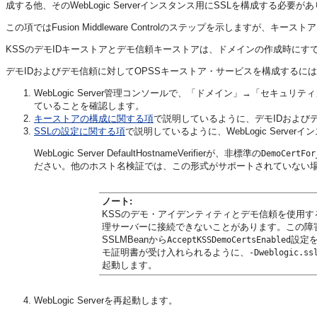
成する他、そのWebLogic Serverインスタンス用にSSLを構成する必要が
この項ではFusion Middleware Controlのステップを示します
KSSのデモIDキーストアとデモ信頼キーストアは、ドメインの作成時に
デモIDおよびデモ信頼に対してOPSSキーストア・サービスを構成するに
WebLogic Server管理コンソールで、「ドメイン」→「セキ
ていることを確認します。
キーストアの構成に関する項
で説明しているように、デモIDおよびデモ
SSLの設定に関する項
で説明しているように、WebLogic Serve
WebLogic Server DefaultHostnameVerifierが、非標準の
DemoCertFor
ださい。他のホスト名検証では、この形式がサポートされていない
ノート:
KSSのデモ・アイデンティティとデモ信頼を使用す
理サーバーに接続できないことがあります。この障害
SSLMBeanから
設定
AcceptKSSDemoCertsEnabled
モ証明書が受け入れられるように、
-Dweblogic.ss
起動します。
WebLogic Serverを再起動します。