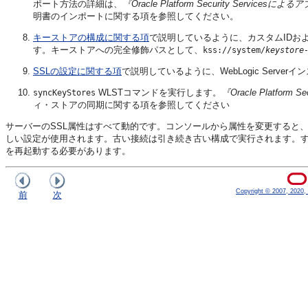
ポート方法の詳細は、
『Oracle Platform Security Servic
明書のインポートに関する項を参照してください。
キーストアの構成に関する項
で説明しているように、カスタムIDおよび
す。キーストアへの完全修飾パスとして、
kss://system/
keystore
SSLの設定に関する項
で説明しているように、WebLogic Serve
WLSTコマンドを実行します。
『Oracle Platfor
syncKeyStores
ィ・ストアの同期に関する項を参照してください
サーバーのSSL属性はすべて動的です。コンソールから属性を変更すると、
しい設定が使用されます。古い接続は引き続き古い構成で実行されます。すべての
を再起動する必要があります。
Copyright © 2007, 2020, O
前
次