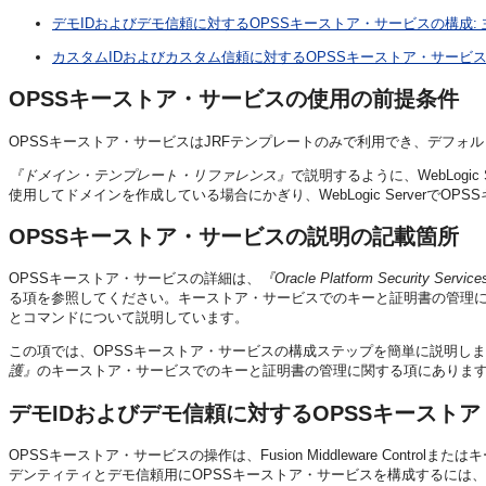
デモIDおよびデモ信頼に対するOPSSキーストア・サービスの構成:
カスタムIDおよびカスタム信頼に対するOPSSキーストア・サービス
OPSSキーストア・サービスの使用の前提条件
OPSSキーストア・サービスはJRFテンプレートのみで利用でき、デフォルトのW
『ドメイン・テンプレート・リファレンス』
で説明するように、WebLogic
使用してドメインを作成している場合にかぎり、WebLogic ServerでO
OPSSキーストア・サービスの説明の記載箇所
OPSSキーストア・サービスの詳細は、
『Oracle Platform Security
る項を参照してください。キーストア・サービスでのキーと証明書の管理に
とコマンドについて説明しています。
この項では、OPSSキーストア・サービスの構成ステップを簡単に説明し
護』
のキーストア・サービスでのキーと証明書の管理に関する項にありま
デモIDおよびデモ信頼に対するOPSSキーストア
OPSSキーストア・サービスの操作は、Fusion Middleware Cont
デンティティとデモ信頼用にOPSSキーストア・サービスを構成するには、デモ