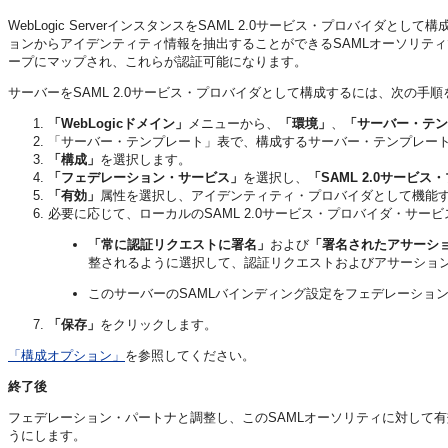
WebLogic ServerインスタンスをSAML 2.0サービス・プロバイ
ョンからアイデンティティ情報を抽出することができるSAMLオーソリテ
ープにマップされ、これらが認証可能になります。
サーバーをSAML 2.0サービス・プロバイダとして構成するには、次の手
「WebLogicドメイン」
メニューから、
「環境」
、
「サーバー・テン
「サーバー・テンプレート」表で、構成するサーバー・テンプレー
「構成」
を選択します。
「フェデレーション・サービス」
を選択し、
「SAML 2.0サービス
「有効」
属性を選択し、アイデンティティ・プロバイダとして機能する
必要に応じて、ローカルのSAML 2.0サービス・プロバイダ・サ
「常に認証リクエストに署名」
および
「署名されたアサーシ
整されるように選択して、認証リクエストおよびアサーショ
このサーバーのSAMLバインディング設定をフェデレーショ
「保存」
をクリックします。
「構成オプション」
を参照してください。
終了後
フェデレーション・パートナと調整し、このSAMLオーソリティに対して
うにします。