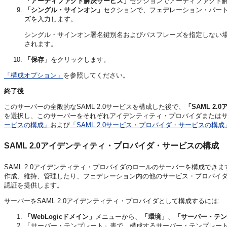
「アーティファクト解決サービス」
セクションでアーティファクト
「シングル・サインオン」
セクションで、フェデレーション・パー
ズを入力します。
シングル・サインオン署名鍵別名およびパスフレーズを指定しない場
されます。
「保存」
をクリックします。
「構成オプション」
を参照してください。
終了後
このサーバーの全般的なSAML 2.0サービスを構成した後で、
「SAML 2
を選択し、このサーバーをそれぞれアイデンティティ・プロバイダまたは
ービスの構成」
および
「SAML 2.0サービス・プロバイダ・サービスの構成
SAML 2.0アイデンティティ・プロバイダ・サービスの構成
SAML 2.0アイデンティティ・プロバイダのロールのサーバーを構成できま
作成、維持、管理したり、フェデレーション内の他のサービス・プロバイダ・
認証を提供します。
サーバーをSAML 2.0アイデンティティ・プロバイダとして構成するには:
「WebLogicドメイン」
メニューから、
「環境」
、
「サーバー・テン
「サーバー・テンプレート」表で、構成するサーバー・テンプレー