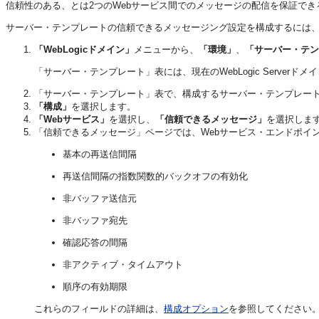
信頼性のある、とは2つのWebサービス間でのメッセージの配信を保証でき
サーバー・テンプレートの信頼できるメッセージング設定を構成するには
「WebLogicドメイン」
メニューから、
「環境」
、
「サーバー・テン
「サーバー・テンプレート」表には、現在のWebLogic Serve
「サーバー・テンプレート」表で、構成するサーバー・テンプレー
「構成」
を選択します。
「Webサービス」
を選択し、
「信頼できるメッセージ」
を選択しま
「信頼できるメッセージ」ページでは、Webサービス・エンドポイ
基本の再送信間隔
再送信間隔の指数関数的バックオフの有効化
非バッファ送信元
非バッファ宛先
確認応答の間隔
非アクティブ・タイムアウト
順序の有効期限
これらのフィールドの詳細は、
構成オプション
を参照してください