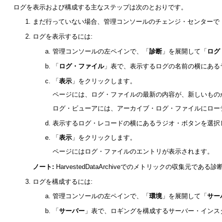
ログを表示および構成する主なステップは次のとおりです。
まだ行っていない場合、管理コンソールのチェンジ・センターで
ログを表示するには:
管理コンソールの左ペインで、「
診断
」を展開して「
ログ
「
ログ・ファイル
」表で、表示するログの名前の横にある
「
表示
」をクリックします。
ページには、ログ・ファイルの最新の内容が、新しいもの
ログ・ビューアには、アーカイブ・ログ・ファイルにロー
表示するログ・レコードの横にあるラジオ・ボタンを選択
「
表示
」をクリックします。
ページにはログ・ファイルのエントリが表示されます。
ノート:
HarvestedDataArchiveでのメトリックの収集元
ログを構成するには:
管理コンソールの左ペインで、「
環境
」を展開して「
サー
「
サーバー
」表で、ロギングを構成するサーバー・インス