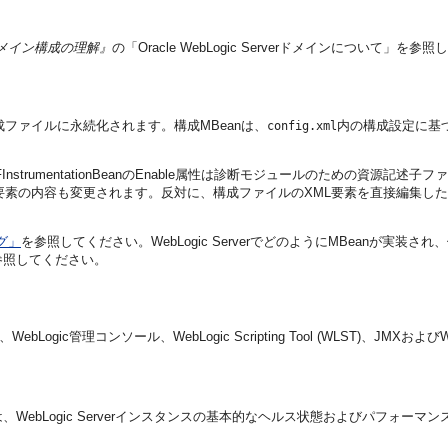
rverドメイン構成の理解』
の「Oracle WebLogic Serverドメインについて」を
L構成ファイルに永続化されます。構成MBeanは、
内の構成設定に基
config.xml
mentationBeanのEnable属性は診断モジュールのための資源記述子ファイル(構
要素の内容も変更されます。反対に、構成ファイルのXML要素を直接編集した
グ」
を参照してください。WebLogic ServerでどのようにMBeanが実装
て」を参照してください。
ic管理コンソール、WebLogic Scripting Tool (WLST)、JM
ebLogic Serverインスタンスの基本的なヘルス状態およびパフォー
。