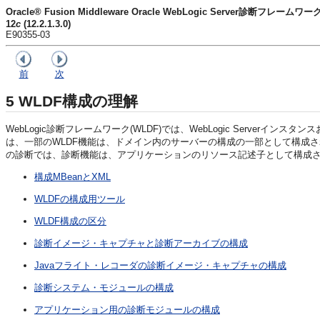
Oracle® Fusion Middleware Oracle WebLogic Server診断フレー
12
c
(12.2.1.3.0)
E90355-03
前
次
5
WLDF構成の理解
WebLogic診断フレームワーク(WLDF)では、WebLogic Serv
は、一部のWLDF機能は、ドメイン内のサーバーの構成の一部として構成
の診断では、診断機能は、アプリケーションのリソース記述子として構成
構成MBeanとXML
WLDFの構成用ツール
WLDF構成の区分
診断イメージ・キャプチャと診断アーカイブの構成
Javaフライト・レコーダの診断イメージ・キャプチャの構成
診断システム・モジュールの構成
アプリケーション用の診断モジュールの構成