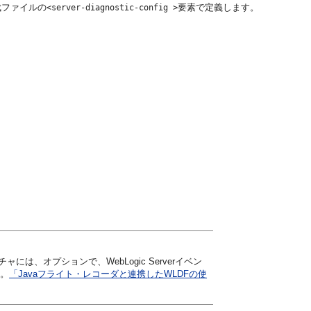
成ファイルの
要素で定義します。
<server-diagnostic-config >
チャには、オプションで、WebLogic Serverイベン
す。
「Javaフライト・レコーダと連携したWLDFの使