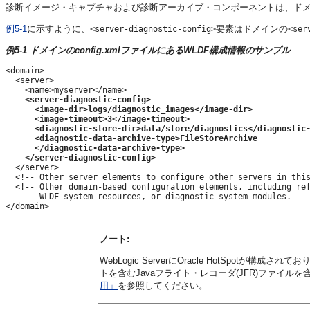
診断イメージ・キャプチャおよび診断アーカイブ・コンポーネントは、ド
例5-1
に示すように、
要素はドメインの
<server-diagnostic-config>
<ser
例5-1 ドメインのconfig.xmlファイルにあるWLDF構成情報のサンプル
<domain>

  <server>

    <server-diagnostic-config>
      <image-dir>logs/diagnostic_images</image-dir>
      <image-timeout>3</image-timeout>
      <diagnostic-store-dir>data/store/diagnostics</diagnostic
      <diagnostic-data-archive-type>FileStoreArchive
      </diagnostic-data-archive-type>
    </server-diagnostic-config>

  </server>

  <!-- Other server elements to configure other servers in this
  <!-- Other domain-based configuration elements, including ref
       WLDF system resources, or diagnostic system modules.  --
ノート:
WebLogic ServerにOracle HotSpot
トを含むJavaフライト・レコーダ(JFR)ファイルを含め
用」
を参照してください。