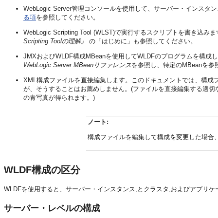
WebLogic Server管理コンソールを使用して、サーバー・インス
る項
を参照してください。
WebLogic Scripting Tool (WLST)で実行するスクリプトを
Scripting Toolの理解』
の「はじめに」も参照してください。
JMXおよびWLDF構成MBeanを使用してWLDFのプログラムを構
WebLogic Server MBeanリファレンス
を参照し、特定のMBeanを
XML構成ファイルを直接編集します。このドキュメントでは、構成
が、そうすることはお薦めしません。(ファイルを直接編集する適切な理由
の青写真が得られます。)
ノート:
構成ファイルを編集して構成を変更した場合
WLDF構成の区分
WLDFを使用すると、サーバー・インスタンス,とクラスタ,およびアプリ
サーバー・レベルの構成