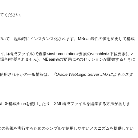
参照してください。
づいて、起動時にインスタンス化されます。MBean属性の値を変更して構成
成ファイル)で直接<instrumentation>要素の<enabled>下位要素にマ
場合(推奨されません)、MBean値の変更は次のセッションが開始するときに
され、使用されるかの一般情報は、
『Oracle WebLogic Server JMXによるカスタ
XおよびWLDF構成Beanを使用したり、XML構成ファイルを編集する方法がありま
マンスの監視を実行するためのシンプルで使用しやすいメカニズムを提供してい