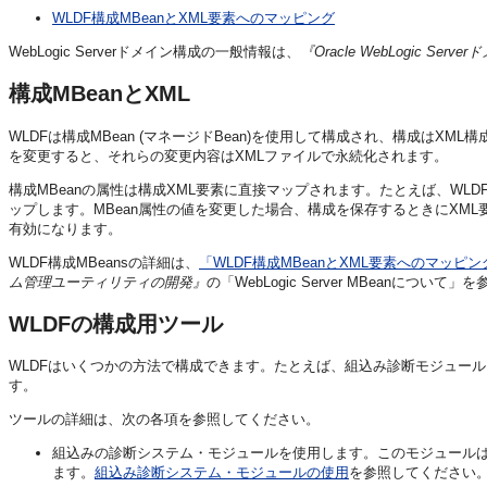
WLDF構成MBeanとXML要素へのマッピング
WebLogic Serverドメイン構成の一般情報は、
『Oracle WebLogic Se
構成MBeanとXML
WLDFは構成MBean (マネージドBean)を使用して構成され、構成はXM
を変更すると、それらの変更内容はXMLファイルで永続化されます。
構成MBeanの属性は構成XML要素に直接マップされます。たとえば、WLDFInstru
ップします。MBean属性の値を変更した場合、構成を保存するときにXML
有効になります。
WLDF構成MBeansの詳細は、
「WLDF構成MBeanとXML要素へのマッピン
ム管理ユーティリティの開発』
の「WebLogic Server MBeanについ
WLDFの構成用ツール
WLDFはいくつかの方法で構成できます。たとえば、組込み診断モジュール、WebLog
す。
ツールの詳細は、次の各項を参照してください。
組込みの診断システム・モジュールを使用します。このモジュールは、W
ます。
組込み診断システム・モジュールの使用
を参照してください