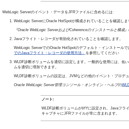
WebLogic Serverのイベント・データをJFRファイルに含めるには:
WebLogic ServerにOracle HotSpotが構成されていることを確
『Oracle WebLogic ServerおよびCoherenceのインストールと構成』
Javaフライト・レコーダが有効化されていることを確認します。
WebLogic ServerでのOracle HotSpotのデフォルト・イン
でのJavaフライト・レコーダの使用方法」
を参照してください
WLDF診断ボリュームを適切に設定します。一般的な使用には、
低い
ムを適切に増加できます。
WLDF診断ボリュームの設定は、JVMなどの他のイベント・プロデ
Oracle WebLogic Server管理コンソール・オンライン・ヘルプ
の
WL
ノート:
WLDF診断ボリュームが
に設定され、Javaフ
Off
キャプチャにJFRファイルが常に含まれます。