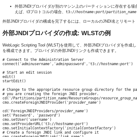
外部JNDIプロバイダが別のマシン上のパーティションに存在する場
えば、t3プロトコルの場合、
t3://
hostname:port
/
partition_name
外部JNDIプロバイダの構成を完了するには、ローカルのJNDI名とリモート
外部JNDIプロバイダの作成: WLSTの例
WebLogic Scripting Tool (WLST)を使用して、外部JNDIプ
を構成できます。プロバイダの外部JNDIリンクも作成できます。
# Connect to the Administration Server

connect('
adminusername
','
adminpassword
','t3://
hostname
:
port
')

# Start an edit session

edit()

startEdit()

# Change to the appropriate resource group directory for the pa
# you are creating the foreign JNDI provider.

cd('/Partitions/
partition_name
/ResourceGroups/
resource_group_n
cmo.createForeignJNDIProvider('
provider_name
')

cd('ForeignJNDIProviders/
provider_name
')

set('Password', '
password
') 

cmo.setUser('
username
')

cmo.setProviderURL('t3://
hostname
:
port
')

cmo.setInitialContextFactory('
initialContextFactory
')

# Create a foreign JNDI link and configure it

cmo.createForeignJNDILink('
link_name
')
