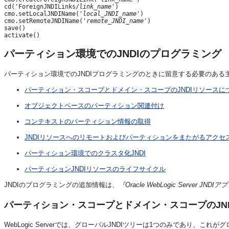
cd('ForeignJNDILinks/
link_name
')

cmo.setLocalJNDIName('
local_JNDI_name
')

cmo.setRemoteJNDIName('
remote_JNDI_name
')

save()

activate()
パーティション環境でのJNDIのプログラミング
パーティション環境でのJNDIプログラミングのときに留意する必要のあ
パーティション・スコープとドメイン・スコープのJNDIリソースに
オブジェクトベースのパーティション関連付け
コンテキストのパーティション情報の取得
JNDIリソースへのリモートおよびパーティションをまたがるアクセ
パーティション環境でのクラスタ化JNDI
パーティションJNDIリソースのライフサイクル
JNDIのプログラミングの追加情報は、
『Oracle WebLogic Server J
パーティション・スコープとドメイン・スコープのJN
WebLogic Serverでは、グローバルJNDIツリーは1つのみであり、こ