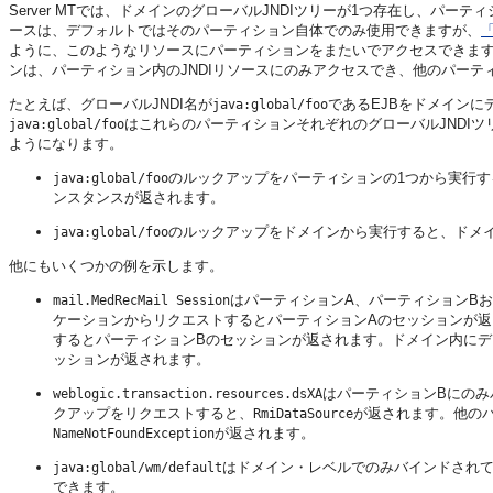
Server MTでは、ドメインのグローバルJNDIツリーが1つ存在し、パー
ースは、デフォルトではそのパーティション自体でのみ使用できますが、
ように、このようなリソースにパーティションをまたいでアクセスできま
ンは、パーティション内のJNDIリソースにのみアクセスでき、他のパーテ
たとえば、グローバルJNDI名が
であるEJBをドメイン
java:global/foo
はこれらのパーティションそれぞれのグローバルJNDIツ
java:global/foo
ようになります。
のルックアップをパーティションの1つから実行す
java:global/foo
ンスタンスが返されます。
のルックアップをドメインから実行すると、ドメイ
java:global/foo
他にもいくつかの例を示します。
はパーティションA、パーティションBお
mail.MedRecMail Session
ケーションからリクエストするとパーティションAのセッションが返
するとパーティションBのセッションが返されます。ドメイン内にデ
ッションが返されます。
はパーティションBにのみ
weblogic.transaction.resources.dsXA
クアップをリクエストすると、
が返されます。他の
RmiDataSource
が返されます。
NameNotFoundException
はドメイン・レベルでのみバインドされ
java:global/wm/default
できます。