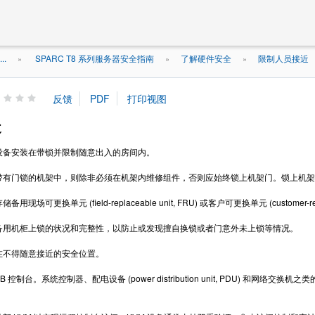
..
SPARC T8 系列服务器安全指南
了解硬件安全
限制人员接近
»
»
»
近
设备安装在带锁并限制随意出入的房间内。
带有门锁的机架中，则除非必须在机架内维修组件，否则应始终锁上机架门。锁上机架
现场可更换单元 (field-replaceable unit, FRU) 或客户可更换单元 (customer
备用机柜上锁的状况和完整性，以防止或发现擅自换锁或者门意外未上锁等情况。
在不得随意接近的安全位置。
B 控制台。系统控制器、配电设备 (power distribution unit, PDU) 
。