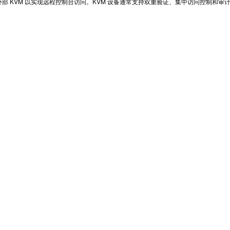
部 KVM 以实现远程控制台访问。KVM 设备通常支持双重验证、集中访问控制和审计