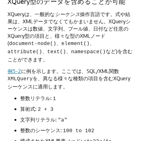
XQuery型のデータを含めることが可能
XQueryは、一般的な
シーケンス
操作言語です。式や結
果は、XMLデータでなくてもかまいません。XQueryシ
ーケンスは数値、文字列、ブール値、日付など任意の
XQuery型の項目と、様々な型のXMLノード
(
、
、
document-node()
element()
、
、
など)を含む
attribute()
text()
namespace()
ことができます。
例5-2
に例を示します。ここでは、SQL/XML関数
を、異なる様々な種類の項目を含むXQuery
XMLQuery
シーケンスに適用します。
整数リテラル:
1
算術式:
2 + 3
文字列リテラル:
"a"
整数のシーケンス:
100 to 102
構成されたXML要素ノード: