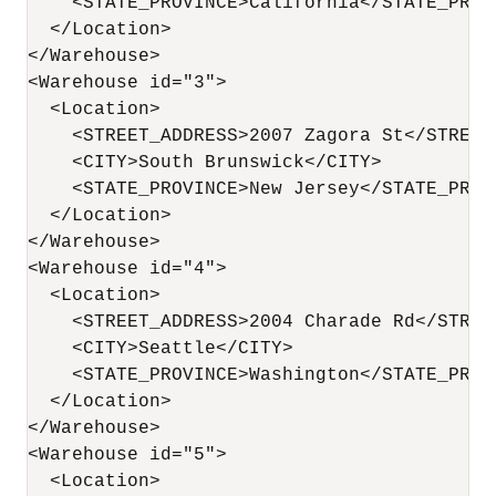
    <STATE_PROVINCE>California</STATE_PROVI
  </Location>

</Warehouse>

<Warehouse id="3">

  <Location>

    <STREET_ADDRESS>2007 Zagora St</STREET_
    <CITY>South Brunswick</CITY>

    <STATE_PROVINCE>New Jersey</STATE_PROVI
  </Location>

</Warehouse>

<Warehouse id="4">

  <Location>

    <STREET_ADDRESS>2004 Charade Rd</STREET
    <CITY>Seattle</CITY>

    <STATE_PROVINCE>Washington</STATE_PROVI
  </Location>

</Warehouse>

<Warehouse id="5">

  <Location>
