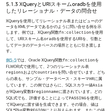
5.1.3
XQueryとURIスキームoradbを使用
したリレーショナル・データの問合せ
XQueryを使用してリレーショナル表またはビューのデ
ータをXMLデータであるかのように問い合せる例を示
します。例では、XQuery関数
を使用
fn:collection
して、URIスキーム名
を使用するURIを、引数と
oradb
してデータのデータベースの場所とともに引き渡しま
す。
例5-5
では、Oracle XQuery関数
を
fn:collection
FLWOR式で使用して、2つのリレーショナル表
および
を問い合せています。どち
regions
countries
らの表も、サンプル・データベース・スキーマ
に属
HR
しています。この例ではさらに、SQLスカラー値
Asia
がXQuery変数
に渡されています。どの
$regionname
SQL式でも、評価することによって
を使用し
PASSING
てXQueryに渡す値を生成できます。その場合、値は
SQL*Plus変数
により与えられます。またこの値
REGION