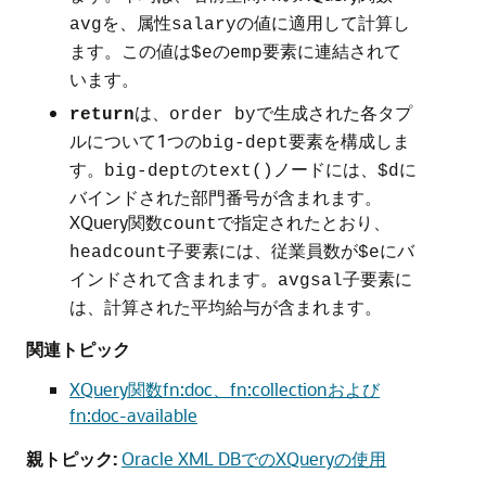
を、属性
の値に適用して計算し
avg
salary
ます。この値は
の
要素に連結されて
$e
emp
います。
は、
で生成された各タプ
return
order by
ルについて1つの
要素を構成しま
big-dept
す。
の
ノードには、
に
big-dept
text()
$d
バインドされた部門番号が含まれます。
XQuery関数
で指定されたとおり、
count
子要素には、従業員数が
にバ
headcount
$e
インドされて含まれます。
子要素に
avgsal
は、計算された平均給与が含まれます。
関連トピック
XQuery関数fn:doc、fn:collectionおよび
fn:doc-available
親トピック:
Oracle XML DBでのXQueryの使用