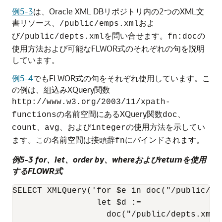
例5-3
は、Oracle XML DBリポジトリ内の2つのXML文
書リソース、
およ
/public/emps.xml
び
を問い合せます。
の
/public/depts.xml
fn:doc
使用方法および可能なFLWOR式のそれぞれの句を説明
しています。
例5-4
でもFLWOR式の句をそれぞれ使用しています。こ
の例は、組込みXQuery関数
http://www.w3.org/2003/11/xpath-
の名前空間にあるXQuery関数
、
functions
doc
、
、および
の使用方法を示してい
count
avg
integer
ます。この名前空間は接頭辞
にバインドされます。
fn
例5-3 for、let、order by、whereおよびreturnを使用
するFLOWR式
SELECT XMLQuery('for $e in doc("/public/emp
                 let $d :=

                   doc("/public/depts.xml"