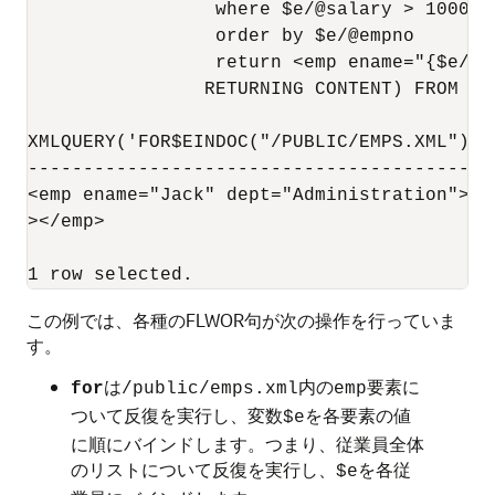
                 where $e/@salary > 100000

                 order by $e/@empno

                 return <emp ename="{$e/@e
                RETURNING CONTENT) FROM DUA
XMLQUERY('FOR$EINDOC("/PUBLIC/EMPS.XML")/E
------------------------------------------
<emp ename="Jack" dept="Administration"></
></emp>

この例では、各種のFLWOR句が次の操作を行っていま
す。
は
内の
要素に
for
/public/emps.xml
emp
ついて反復を実行し、変数
を各要素の値
$e
に順にバインドします。つまり、従業員全体
のリストについて反復を実行し、
を各従
$e