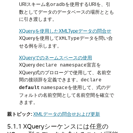
URIスキーム名
を使用するURIを、引
oradb
数としてデータのデータベースの場所ととも
に引き渡します。
XQueryを使用したXMLTypeデータの問合せ
XQueryを使用して
データを問い合
XMLType
せる例を示します。
XQueryでのネームスペースの使用
XQuery
宣言を
declare namespace
XQuery式のプロローグで使用して、名前空
間の接頭辞を定義できます。
declare
を使用して、式のデ
default
namespace
フォルトの名前空間として名前空間を確立で
きます。
親トピック:
XMLデータの問合せおよび更新
5.1.1
XQueryシーケンスには任意の