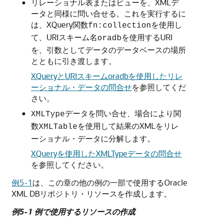
リレーショナル表またはビューを、XMLデ
ータと同様に問い合せる。これを実行するに
は、XQuery関数
を使用し
fn:collection
て、URIスキーム名
を使用するURI
oradb
を、引数としてデータのデータベースの場所
とともに引き渡します。
XQueryとURIスキームoradbを使用したリレ
ーショナル・データの問合せ
を参照してくだ
さい。
データを問い合せ、場合により関
XMLType
数
を使用して結果のXMLをリレ
XMLTable
ーショナル・データに分解します。
XQueryを使用したXMLTypeデータの問合せ
を参照してください。
例5-1
は、この章の他の例の一部で使用するOracle
XML DBリポジトリ・リソースを作成します。
例5-1 例で使用するリソースの作成