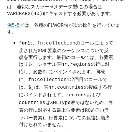
は、適切なスカラーSQLデータ型(この場合は
)にキャストする必要があります。
VARCHAR2(40)
例5-5
では、各種のFLWOR句が次の操作を行っていま
す。
は、
のコールによって
for
fn:collection
戻されたXML要素のシーケンスについて反
復を実行します。最初のコールでは、各要素
はリレーショナル表
の行に対
hr.regions
応し、変数
にバインドされます。同様
$i
に、
の2回目のコールで
fn:collection
は、
は、表
の後続する行
$j
hr.countries
にバインドされます。
および
regions
は
表ではないため、各
countries
XMLType
表の行に対応する最上位要素は
です(ラ
ROW
ッパー要素)。行要素についての反復は順序
付けられていません。