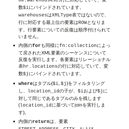
oe.warehouses
数
にバインドされています。
$i
は
表ではないので、
warehouses
XMLType
行に対応する最上位の要素は
となりま
ROW
す。行要素についての反復は順序付けられて
いません。
内側の
も同様に
によっ
for
fn:collection
て戻されたXML要素のシーケンスについて
反復を実行します。各要素はリレーショナル
表
の行に対応していて、変
hr.locations
数
にバインドされています。
$j
はタプル(
,
)をフィルタリング
where
$i
$j
し、
の子が、
および
に
location_id
$i
$j
対して同じであるタプルのみを残します
(
に基づいてjoinを実行しま
location_id
す)。
内側の
は、要素
return
、
、および