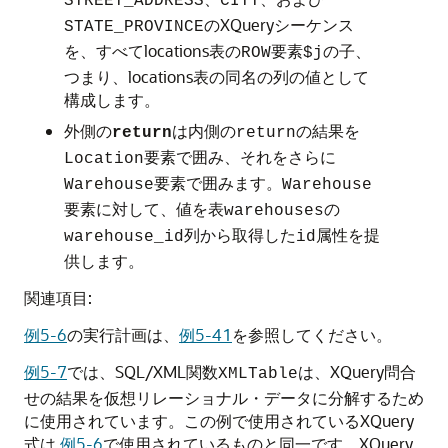
STREET_ADDRESS
CITY
のXQueryシーケンス
STATE_PROVINCE
を、すべてlocations表の
要素
の子、
ROW
$j
つまり、locations表の同名の列の値として
構成します。
外側の
は内側の
の結果を
return
return
要素で囲み、それをさらに
Location
要素で囲みます。
Warehouse
Warehouse
要素に対して、値を表
の
warehouses
列から取得した
属性を提
warehouse_id
id
供します。
関連項目:
例5-6
の実行計画は、
例5-41
を参照してください。
例5-7
では、SQL/XML関数
は、XQuery問合
XMLTable
せの結果を仮想リレーショナル・データに分解するため
に使用されています。この例で使用されているXQuery
式は
例5-6
で使用されているものと同一です。XQuery