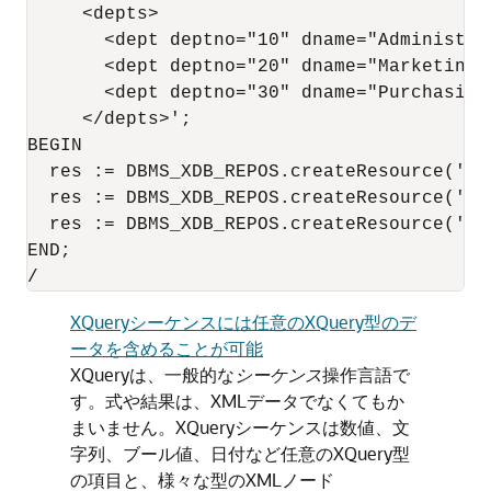
     <depts>

       <dept deptno="10" dname="Administrat
       <dept deptno="20" dname="Marketing"/
       <dept deptno="30" dname="Purchasing"
     </depts>';

BEGIN

  res := DBMS_XDB_REPOS.createResource('/p
  res := DBMS_XDB_REPOS.createResource('/p
  res := DBMS_XDB_REPOS.createResource('/p
END;

/
XQueryシーケンスには任意のXQuery型のデ
ータを含めることが可能
XQueryは、一般的な
シーケンス
操作言語で
す。式や結果は、XMLデータでなくてもか
まいません。XQueryシーケンスは数値、文
字列、ブール値、日付など任意のXQuery型
の項目と、様々な型のXMLノード