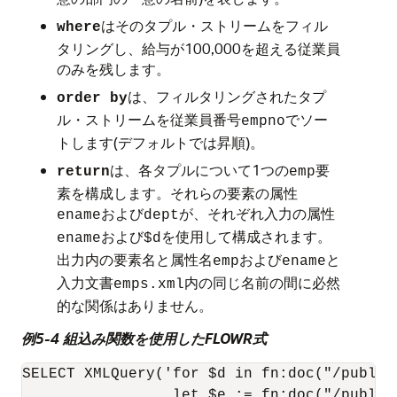
はそのタプル・ストリームをフィル
where
タリングし、給与が100,000を超える従業員
のみを残します。
は、フィルタリングされたタプ
order by
ル・ストリームを従業員番号
でソー
empno
トします(デフォルトでは昇順)。
は、各タプルについて1つの
要
return
emp
素を構成します。それらの要素の属性
および
が、それぞれ入力の属性
ename
dept
および
を使用して構成されます。
ename
$d
出力内の要素名と属性名
および
と
emp
ename
入力文書
内の同じ名前の間に必然
emps.xml
的な関係はありません。
例5-4 組込み関数を使用したFLOWR式
SELECT XMLQuery('for $d in fn:doc("/public
                 let $e := fn:doc("/public