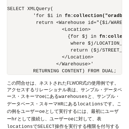
SELECT XMLQuery(

         'for $i in 
fn:collection("oradb:/
          return <Warehouse id="{$i/WAREHOU
                   <Location>

                     {for $j in 
fn:collect
                      where $j/LOCATION_ID
                      return ($j/STREET_AD
                   </Location>    

                 </Warehouse>'

この問合せは、ネストされたFLWOR式の使用例です。
アクセスするリレーショナル表は、サンプル・データベ
ース・スキーマ
にある
と、サンプル・
oe
warehouses
データベース・スキーマ
にある
です。こ
HR
locations
の例をユーザー
として実行するには、最初にユーザ
oe
ー
として接続し、ユーザー
に対して、表
hr
oe
で
操作を実行する権限を付与する
locations
SELECT