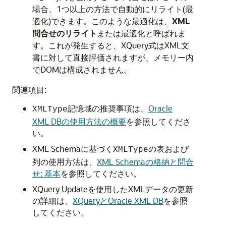
場合、1つ以上の方法で自動的にリライト(最
適化)できます。このような最適化は、
XML
問合せのリライト
または最適化と呼ばれま
す。これが発生すると、XQuery式はXML文
書に対して直接評価されますが、メモリー内
でDOMは構成されません。
関連項目:
記憶域の推奨事項は、
Oracle
XMLType
XML DBの使用方法の概要
を参照してくださ
い。
XML Schemaに基づく
の表および
XMLType
列の使用方法は、
XML Schemaの格納と問合
せ: 基本
を参照してください。
XQuery Updateを使用したXMLデータの更新
の詳細は、
XQueryとOracle XML DB
を参照
してください。