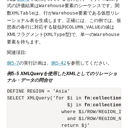
式の評価結果は
要素のシーケンスです。関
Warehouse
数
は、行が
要素である仮想リレ
XMLTable
Warehouse
ーショナル表を生成します。正確には、この例では、仮
想表の各行に対応する疑似列
の値は
COLUMN_VALUE
XMLフラグメント(
型)で、単一の
XMLType
Warehouse
要素を持ちます。
関連項目:
例5-7
の実行計画は、
例5-42
を参照してください。
例5-5 XMLQueryを使用したXMLとしてのリレーショ
ナル・データの問合せ
DEFINE REGION = 'Asia'

SELECT XMLQuery('for $i in 
fn:collection("
                     $j in 
fn:collection("
                   where $i/ROW/REGION_ID =
                     and $i/ROW/REGION_NAME
                   return $j'
