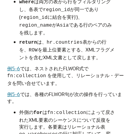
は両方の表から行をフィルタリング
where
し、各表で
が同一であり
region_id
(
に結合を実行)、
region_id
が
である行のペアのみ
region_name
Asia
を残します。
は、
表からの行
return
hr.countries
を、
を最上位要素とする、XMLフラグメ
ROW
ントを含むXML文書として戻します。
例5-6
では、ネストされたFLWOR式で
を使用して、リレーショナル・デー
fn:collection
タを問い合せています。
例5-6
では、各種のFLWOR句が次の操作を行っていま
す。
外側の
は
によって戻さ
for
fn:collection
れたXML要素のシーケンスについて反復を
実行します。各要素はリレーショナル表
の行に対応していて、変