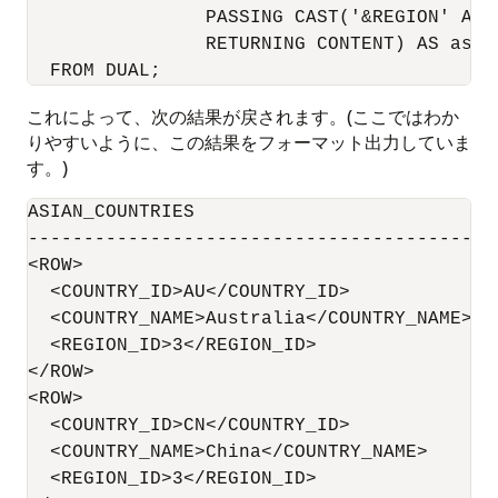
                PASSING CAST('&REGION' AS 
                RETURNING CONTENT) AS asian
これによって、次の結果が戻されます。(ここではわか
りやすいように、この結果をフォーマット出力していま
す。)
ASIAN_COUNTRIES

-----------------------------------------

<ROW>

  <COUNTRY_ID>AU</COUNTRY_ID>

  <COUNTRY_NAME>Australia</COUNTRY_NAME>

  <REGION_ID>3</REGION_ID>

</ROW>

<ROW>

  <COUNTRY_ID>CN</COUNTRY_ID>

  <COUNTRY_NAME>China</COUNTRY_NAME>

  <REGION_ID>3</REGION_ID>
