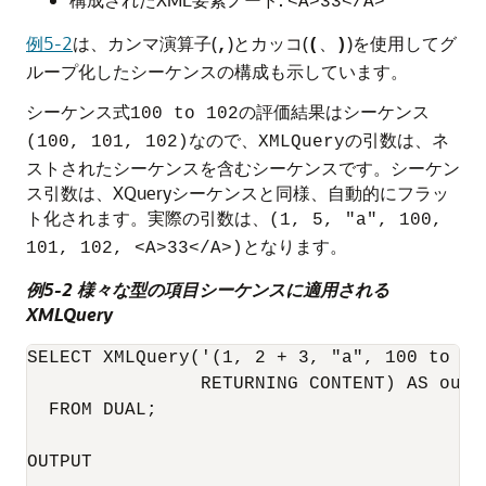
<A>33</A>
例5-2
は、カンマ演算子(
)とカッコ(
、
)を使用してグ
,
(
)
ループ化したシーケンスの構成も示しています。
シーケンス式
の評価結果はシーケンス
100 to 102
なので、
の引数は、ネ
(100, 101, 102)
XMLQuery
ストされたシーケンスを含むシーケンスです。シーケン
ス引数は、XQueryシーケンスと同様、自動的にフラッ
ト化されます。実際の引数は、
(1, 5, "a", 100,
となります。
101, 102, <A>33</A>)
例5-2 様々な型の項目シーケンスに適用される
XMLQuery
SELECT XMLQuery('(1, 2 + 3, "a", 100 to 102
                RETURNING CONTENT) AS outpu
  FROM DUAL;

OUTPUT
