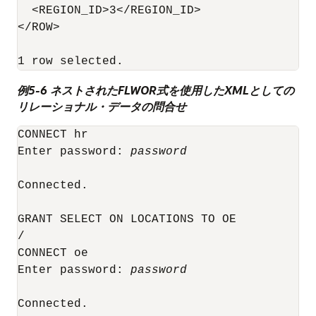
  <REGION_ID>3</REGION_ID>

</ROW>

例5-6 ネストされたFLWOR式を使用したXMLとしての
リレーショナル・データの問合せ
CONNECT hr

Enter password: 
password
Connected.

GRANT SELECT ON LOCATIONS TO OE

/

CONNECT oe

Enter password: 
password
Connected.
