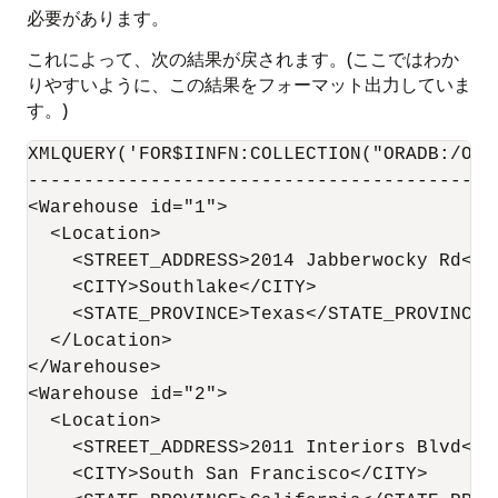
必要があります。
これによって、次の結果が戻されます。(ここではわか
りやすいように、この結果をフォーマット出力していま
す。)
XMLQUERY('FOR$IINFN:COLLECTION("ORADB:/OE/
------------------------------------------
<Warehouse id="1">

  <Location>

    <STREET_ADDRESS>2014 Jabberwocky Rd</ST
    <CITY>Southlake</CITY>

    <STATE_PROVINCE>Texas</STATE_PROVINCE>

  </Location>

</Warehouse>

<Warehouse id="2">

  <Location>

    <STREET_ADDRESS>2011 Interiors Blvd</ST
    <CITY>South San Francisco</CITY>
