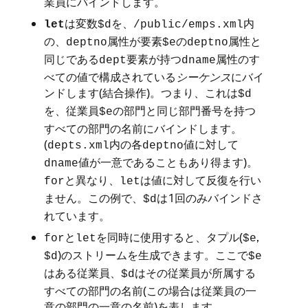
業員にバインドします。
は変数
を、
内
let
$d
/public/emps.xml
の、
属性が要素
の
属性と
deptno
$e
deptno
同じである
要素が持つ
属性のす
dept
dname
べての値で構成されている
シーケンス
にバイ
ンドします(結合操作)。つまり、これは
$d
を、従業員
の部門と同じ部門番号を持つ
$e
すべての部門の名前にバインドします。
(
内の各
値に対して
depts.xml
deptno
値が一意であることもあり得ます)。
dname
と異なり、
は値に対して反復を行い
for
let
ません。この例で、
は1回のみバインドさ
$d
れています。
と
を同時に使用すると、タプル(
,
for
let
$e
)のストリームを生成できます。ここで
$d
$e
はある従業員、
はその従業員が所属する
$d
すべての部門の名前(この場合は従業員の一
意の部門の一意の名前)を表します。