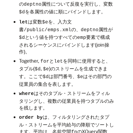
の
属性について反復を実行し、変数
deptno
を各属性の値に順にバインドします。
$d
は変数
を、入力文
let
$e
書
の、
属性が
/public/emps.xml
deptno
という値を持つすべての
要素で構成
$d
emp
されるシーケンスにバインドします(join操
作)。
Together,
と
を同時に使用すると、
for
let
タプル(
,
)のストリームを生成できま
$d
$e
す。ここで
は部門番号、
はその部門の
$d
$e
従業員の集合を表します。
はそのタプル・ストリームをフィル
where
タリングし、複数の従業員を持つタプルのみ
を残します。
は、フィルタリングされたタプ
order by
ル・ストリームを平均給与の降順でソートし
ます。平均は、名前空間
のXQuery関数
fn