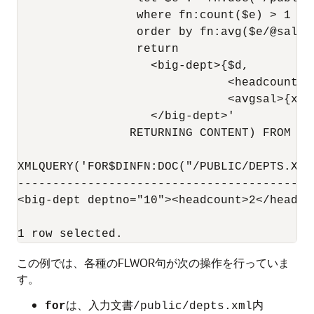
                 where fn:count($e) > 1

                 order by fn:avg($e/@salary
                 return

                   <big-dept>{$d,

                              <headcount>{
                              <avgsal>{xs:
                   </big-dept>'

                RETURNING CONTENT) FROM DUA
XMLQUERY('FOR$DINFN:DOC("/PUBLIC/DEPTS.XML
------------------------------------------
<big-dept deptno="10"><headcount>2</headco
この例では、各種のFLWOR句が次の操作を行っていま
す。
は、入力文書
内
for
/public/depts.xml