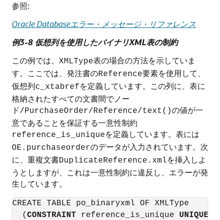
参照:
Oracle Databaseエラー・メッセージ・リファレンス
例3-8 仮想列を使用したバイナリXML表の制約
この例では、
表の場合の方法を示していま
XMLType
す。ここでは、発注書の
要素を使用して、
Reference
仮想列
を定義しています。この列に、表に
c_xtabref
格納されたすべての文書間でノー
ド
の値が一
/PurchaseOrder/Reference/text()
意であることを保証する一意性制約
を定義しています。表には
reference_is_unique
のデータが入力されています。次
OE.purchaseorder
に、重複文書
を挿入しよ
DuplicateReference.xml
うとしますが、これは一意性制約に違反し、エラーが発
生しています。
CREATE TABLE po_binaryxml OF XMLType

  (
CONSTRAINT
 reference_is_unique 
UNIQUE
 (