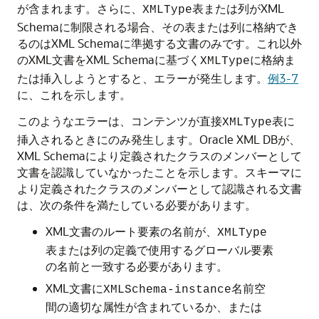
が含まれます。さらに、
表または列がXML
XMLType
Schemaに制限される場合、その表または列に格納でき
るのはXML Schemaに準拠する文書のみです。これ以外
のXML文書をXML Schemaに基づく
に格納ま
XMLType
たは挿入しようとすると、エラーが発生します。
例3-7
に、これを示します。
このようなエラーは、コンテンツが直接
表に
XMLType
挿入されるときにのみ発生します。Oracle XML DBが、
XML Schemaにより定義されたクラスのメンバーとして
文書を認識していなかったことを示します。スキーマに
より定義されたクラスのメンバーとして認識される文書
は、次の条件を満たしている必要があります。
XML文書のルート要素の名前が、
XMLType
表または列の定義で使用するグローバル要素
の名前と一致する必要があります。
XML文書に
名前空
XMLSchema-instance
間の適切な属性が含まれているか、または