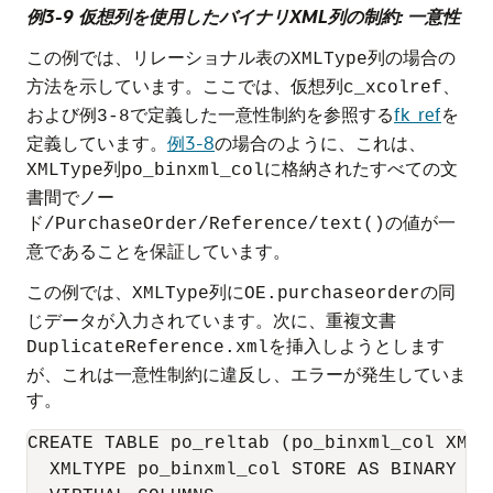
例3-9 仮想列を使用したバイナリXML列の制約: 一意性
この例では、リレーショナル表の
列の場合の
XMLType
方法を示しています。ここでは、仮想列
、
c_xcolref
および
で定義した一意性制約を参照する
fk_ref
を
例3-8
定義しています。
例3-8
の場合のように、これは、
列
に格納されたすべての文
XMLType
po_binxml_col
書間でノー
ド
の値が一
/PurchaseOrder/Reference/text()
意であることを保証しています。
この例では、
列に
の同
XMLType
OE.purchaseorder
じデータが入力されています。次に、重複文書
を挿入しようとします
DuplicateReference.xml
が、これは一意性制約に違反し、エラーが発生していま
す。
CREATE TABLE po_reltab (po_binxml_col XMLTy
  XMLTYPE po_binxml_col STORE AS BINARY XML