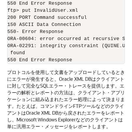
550 End Error Response

ftp> put InvalidUser.xml

200 PORT Command successful

150 ASCII Data Connection

550- Error Response

ORA-00604: error occurred at recursive SQL 
ORA-02291: integrity constraint (QUINE.USE
 found

プロトコルを使用して文書をアップロードしているとき
にエラーが発生すると、Oracle XML DBはクライアント
に対して完全なSQLエラー・トレースを提供します。エ
ラーの解析とレポートの方法は、クライアント・アプリ
ケーションに組み込まれたエラー処理によって決まりま
す。たとえば、コマンドラインFTPツールなどのクライ
アントはOracle XML DBから戻されたエラーをレポート
し、Microsoft Windows Explorerなどのクライアントは
単に汎用エラー・メッセージをレポートします。