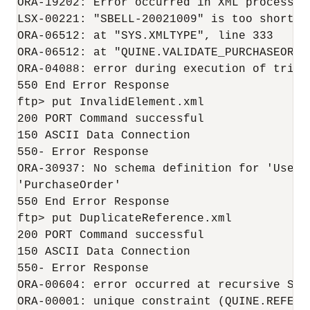
ORA-19202: Error occurred in XML processing
LSX-00221: "SBELL-20021009" is too short (
ORA-06512: at "SYS.XMLTYPE", line 333

ORA-06512: at "QUINE.VALIDATE_PURCHASEORDER
ORA-04088: error during execution of trigg
550 End Error Response

ftp> put InvalidElement.xml

200 PORT Command successful

150 ASCII Data Connection

550- Error Response

ORA-30937: No schema definition for 'UserN
'PurchaseOrder'

550 End Error Response

ftp> put DuplicateReference.xml

200 PORT Command successful

150 ASCII Data Connection

550- Error Response

ORA-00604: error occurred at recursive SQL 
ORA-00001: unique constraint (QUINE.REFERE