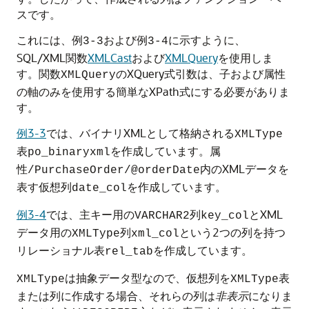
スです。
これには、
および
に示すように、
例3-3
例3-4
SQL/XML関数
XMLCast
および
XMLQuery
を使用しま
す。関数
のXQuery式引数は、子および属性
XMLQuery
の軸のみを使用する簡単なXPath式にする必要がありま
す。
例3-3
では、バイナリXMLとして格納される
XMLType
表
を作成しています。属
po_binaryxml
性
内のXMLデータを
/PurchaseOrder/@orderDate
表す仮想列
を作成しています。
date_col
例3-4
では、主キー用の
列
とXML
VARCHAR2
key_col
データ用の
列
という2つの列を持つ
XMLType
xml_col
リレーショナル表
を作成しています。
rel_tab
は抽象データ型なので、仮想列を
表
XMLType
XMLType
または列に作成する場合、それらの列は
非表示
になりま