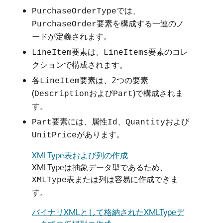
では、
PurchaseOrderType
要素を構成する一連のノ
PurchaseOrder
ードが定義されます。
要素は、
要素のコレ
LineItem
LineItems
クションで構成されます。
各
要素は、2つの要素
LineItem
(
および
)で構成されま
Description
Part
す。
要素には、属性
、
および
Part
Id
Quantity
があります。
UnitPrice
XMLType表および列の作成
XMLTypeは抽象データ型であるため、
表または列は容易に作成できま
XMLType
す。
バイナリXMLとして格納されたXMLTypeデ