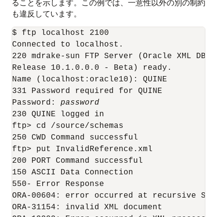
ることを示します。この例では、一意性以外の別の制約
も違反しています。
$ ftp localhost 2100

Connected to localhost.

220 mdrake-sun FTP Server (Oracle XML DB/O
Release 10.1.0.0.0 - Beta) ready.

Name (localhost:oracle10): QUINE

331 Password required for QUINE

Password: 
password
230 QUINE logged in

ftp> cd /source/schemas

250 CWD Command successful

ftp> put InvalidReference.xml

200 PORT Command successful

150 ASCII Data Connection

550- Error Response

ORA-00604: error occurred at recursive SQL 
ORA-31154: invalid XML document
