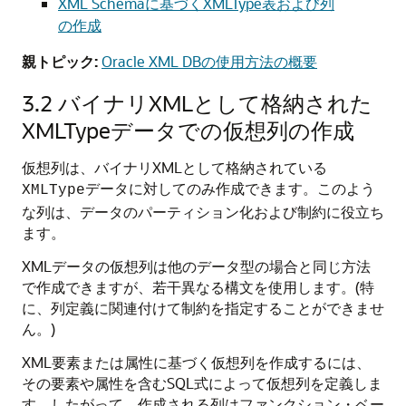
XML Schemaに基づくXMLType表および列
の作成
親トピック:
Oracle XML DBの使用方法の概要
3.2
バイナリXMLとして格納された
XMLTypeデータでの仮想列の作成
仮想列は、バイナリXMLとして格納されている
データに対してのみ作成できます。このよう
XMLType
な列は、データのパーティション化および制約に役立ち
ます。
XMLデータの仮想列は他のデータ型の場合と同じ方法
で作成できますが、若干異なる構文を使用します。(特
に、列定義に関連付けて制約を指定することができませ
ん。)
XML要素または属性に基づく仮想列を作成するには、
その要素や属性を含むSQL式によって仮想列を定義しま
す。したがって、作成される列はファンクション・ベー