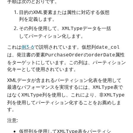
手順は次のとおりです。
目的のXML要素または属性に対応する仮想
列を定義します。
その列を使用して、
データを一括
XMLType
してパーティション化します。
これは
例3-6
で説明されています。仮想列
date_col
は、発注書の要素
の
属性
PurchaseOrder
orderDate
をターゲットにしています。この列は、パーティション
化キーとして使用されています。
XMLデータが含まれるパーティション化表を使用して
最適なパフォーマンスを実現するには、
表で
XMLType
はなく
列を使用し、これにより、非
XMLType
XMLType
列を使用してパーティション化することをお薦めしま
す。
注意:
仮想列を使用して
表をパーティシ
XMLType