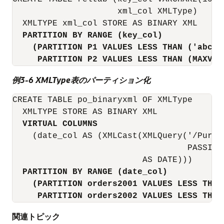
                     xml_col XMLType)

  XMLTYPE xml_col STORE AS BINARY XML

PARTITION BY RANGE (key_col)
(PARTITION P1 VALUES LESS THAN ('abc')
PARTITION P2 VALUES LESS THAN (MAXVAL
例3-6 XMLType表のパーティション化
CREATE TABLE po_binaryxml OF XMLType

  XMLTYPE STORE AS BINARY XML

VIRTUAL COLUMNS
    (date_col AS (XMLCast(XMLQuery('/Purch
                                   PASSING
                          AS DATE)))

PARTITION BY RANGE (date_col)
(PARTITION orders2001 VALUES LESS THAN
PARTITION orders2002 VALUES LESS THAN
関連トピック