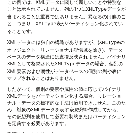
この例では、XMLデータに関して新しいことや特別な
ことは示されていません。列の1つに
データが
XMLType
含まれることは重要ではありません。異なるのは他のこ
と、つまり、
表がパーティション化されてい
XMLType
ることです。
XMLデータには独自の構造がありますが、(
の
XMLType
オブジェクト・リレーショナル記憶域を除き)、データ
ベースのデータ構造には直接反映されません。バイナリ
XMLとして格納された
データの場合、個別の
XMLType
XML要素および属性がデータベースの個別の列や表に
マップされることはありません。
したがって、個別の要素や属性の値に応じてバイナリ
XMLデータをパーティション化する場合、リレーショ
ナル・データの標準的な手法は適用できません。このた
め、対象のXMLデータを表す
仮想列
を作成してから、
その仮想列を使用して必要な制約またはパーティション
を定義する必要があります。