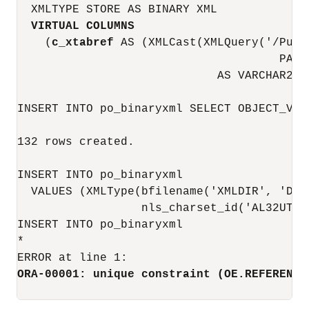
  XMLTYPE STORE AS BINARY XML

VIRTUAL COLUMNS
    (
c_xtabref
 AS (XMLCast(XMLQuery('/Purc
                                      PASS
                             AS VARCHAR2(32
INSERT INTO po_binaryxml SELECT OBJECT_VAL
132 rows created.

INSERT INTO po_binaryxml

  VALUES (XMLType(bfilename('XMLDIR', 'Dup
                  nls_charset_id('AL32UTF8'
INSERT INTO po_binaryxml

*

ORA-00001: unique constraint (OE.REFERENCE