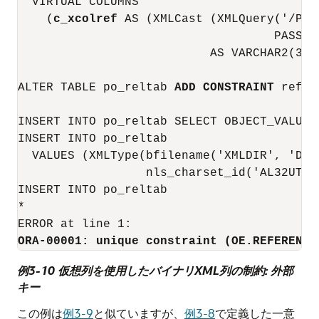
  VIRTUAL COLUMNS

    (
c_xcolref
 AS (XMLCast (XMLQuery('/Pur
                                    PASSIN
                           AS VARCHAR2(32))
ALTER TABLE po_reltab 
ADD CONSTRAINT
 refer
INSERT INTO po_reltab SELECT OBJECT_VALUE 
INSERT INTO po_reltab

  VALUES (XMLType(bfilename('XMLDIR', 'Dup
                  nls_charset_id('AL32UTF8'
INSERT INTO po_reltab

*

ORA-00001: unique constraint (OE.REFERENCE
例3-10 仮想列を使用したバイナリXML列の制約: 外部
キー
この例は
例3-9
と似ていますが、
例3-8
で定義した一意