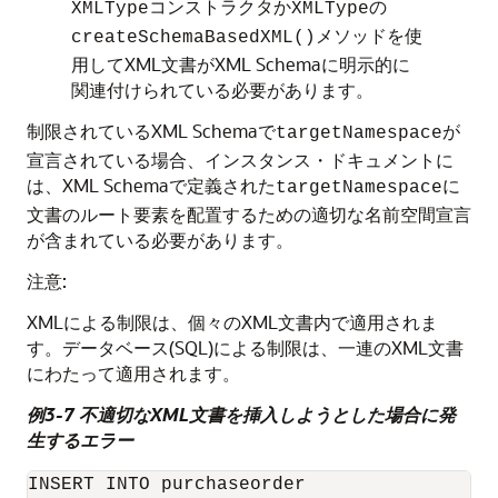
コンストラクタか
の
XMLType
XMLType
メソッドを使
createSchemaBasedXML()
用してXML文書がXML Schemaに明示的に
関連付けられている必要があります。
制限されているXML Schemaで
が
targetNamespace
宣言されている場合、インスタンス・ドキュメントに
は、XML Schemaで定義された
に
targetNamespace
文書のルート要素を配置するための適切な名前空間宣言
が含まれている必要があります。
注意:
XMLによる制限は、個々のXML文書内で適用されま
す。データベース(SQL)による制限は、一連のXML文書
にわたって適用されます。
例3-7 不適切なXML文書を挿入しようとした場合に発
生するエラー
INSERT INTO purchaseorder
