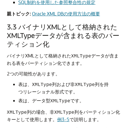
SQL制約を使用した参照整合性の規定
親トピック:
Oracle XML DBの使用方法の概要
3.3
バイナリXMLとして格納された
XMLTypeデータが含まれる表のパー
ティション化
バイナリXMLとして格納された
データが含ま
XMLType
れる表をパーティション化できます。
2つの可能性があります。
表は、
列および非
列を持
XMLType
XMLType
つリレーショナル形式です。
表は、データ型
です。
XMLType
列の場合、非
列をパーティション化
XMLType
XMLType
キーとして使用します。
例3-5
で説明します。