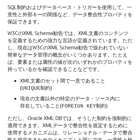
SQL制約およびデータベース・トリガーを使用して、一
意性と外部キーの関係など、データ整合性プロパティを
保証できます。
W3CのXML Schema勧告では、XML文書のコンテンツ
を定義するための強力な言語が定義されています。ただ
し、現在はW3CのXML Schema勧告で扱われていない
簡単なデータ管理の概念がいくつかあります。たとえ
ば、要素または属性の値が次のいずれかのプロパティを
持っているかを確認できることなどです。
XML文書のセット間で一意であること
(
制約)
UNIQUE
現在の文書以外の特定のデータ・ソース内に
存在していること(
制約)
FOREIGN KEY
ただし、Oracle XML DBでは、そうした制約を強制的に
適用できます。XMLデータで整合性を規定するために
使用するメカニズムは、リレーショナル・データで整合
性を規定するためのメカニズムと同じです。一意性と外