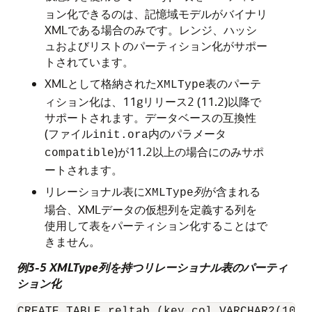
ョン化できるのは、記憶域モデルがバイナリ
XMLである場合のみです。レンジ、ハッシ
ュおよびリストのパーティション化がサポー
トされています。
XMLとして格納された
表のパーテ
XMLType
ィション化は、11gリリース2 (11.2)以降で
サポートされます。データベースの互換性
(ファイル
内のパラメータ
init.ora
)が11.2以上の場合にのみサポ
compatible
ートされます。
リレーショナル表に
列
が含まれる
XMLType
場合、XMLデータの仮想列を定義する列を
使用して表をパーティション化することはで
きません。
例3-5 XMLType列を持つリレーショナル表のパーティ
ション化
CREATE TABLE reltab (key_col VARCHAR2(10) P