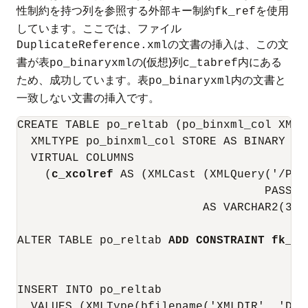
性制約を持つ列を参照する外部キー制約
を使用
fk_ref
しています。ここでは、ファイル
の文書の挿入は、この文
DuplicateReference.xml
書が表
の(仮想)列
内にある
po_binaryxml
c_tabref
ため、成功しています。表
内の文書と
po_binaryxml
一致しない文書の挿入です。
CREATE TABLE po_reltab (po_binxml_col XMLTy
  XMLTYPE po_binxml_col STORE AS BINARY XML
  VIRTUAL COLUMNS

    (
c_xcolref
 AS (XMLCast (XMLQuery('/Pur
                                    PASSIN
                           AS VARCHAR2(32))
ALTER TABLE po_reltab 
ADD CONSTRAINT fk_re
INSERT INTO po_reltab

  VALUES (XMLType(bfilename('XMLDIR', 'Dup