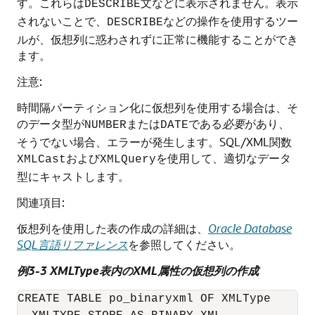
す。これらは
文などに表示されません。表示
DESCRIBE
されないことで、
などの操作を使用するツー
DESCRIBE
ルが、仮想列に惑わされずに正常に機能することができ
ます。
注意:
時間隔パーティション化に仮想列を使用する場合は、そ
のデータ型が
または
である
必要
があり、
NUMBER
DATE
そうでない場合、エラーが発生します。SQL/XML関数
および
を使用して、適切なデータ
XMLCast
XMLQuery
型にキャストします。
関連項目:
仮想列を使用した表の作成の詳細は、
Oracle Database
SQL言語リファレンス
を参照してください。
例3-3 XMLType表内のXML属性の仮想列の作成
CREATE TABLE po_binaryxml OF XMLType
