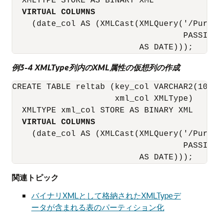
  XMLTYPE STORE AS BINARY XML

VIRTUAL COLUMNS
    (date_col AS (XMLCast(XMLQuery('/Purch
                                   PASSING
例3-4 XMLType列内のXML属性の仮想列の作成
CREATE TABLE reltab (key_col VARCHAR2(10) P
                     xml_col XMLType)

  XMLTYPE xml_col STORE AS BINARY XML

VIRTUAL COLUMNS
    (date_col AS (XMLCast(XMLQuery('/Purch
                                   PASSING
関連トピック
バイナリXMLとして格納されたXMLTypeデ
ータが含まれる表のパーティション化