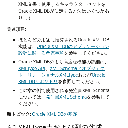
XML文書で使用するキャラクタ・セットを
Oracle XML DBが決定する方法はいくつかあ
ります
関連項目:
ほとんどの用途に推奨されるOracle XML DB
機能は、
Oracle XML DBのアプリケーション
設計に関する考慮事項
を参照してください。
Oracle XML DBのより高度な機能の詳細は、
XMLType API
、
XML Schemaとオブジェク
ト・リレーショナルXMLType
および
Oracle
XML DBリポジトリ
を参照してください。
この章の例で使用される発注書XML Schema
については、
発注書XML Schema
を参照して
ください。
親トピック:
Oracle XML DBの基礎
3.1
XMLType表および列の作成