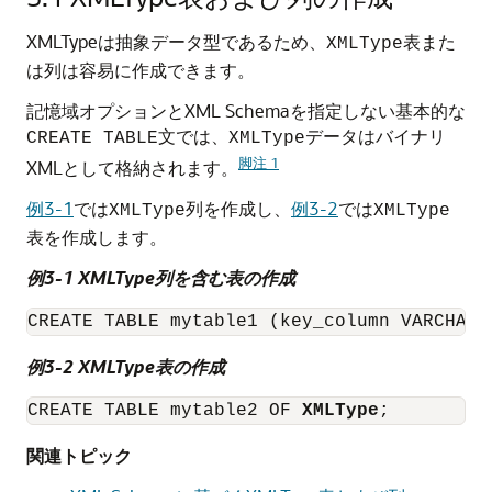
XMLTypeは抽象データ型であるため、
表また
XMLType
は列は容易に作成できます。
記憶域オプションとXML Schemaを指定しない基本的な
文では、
データはバイナリ
CREATE TABLE
XMLType
脚注 1
XMLとして格納されます。
例3-1
では
列を作成し、
例3-2
では
XMLType
XMLType
表を作成します。
例3-1 XMLType列を含む表の作成
CREATE TABLE mytable1 (key_column VARCHAR2
例3-2 XMLType表の作成
CREATE TABLE mytable2 OF 
XMLType
;
関連トピック