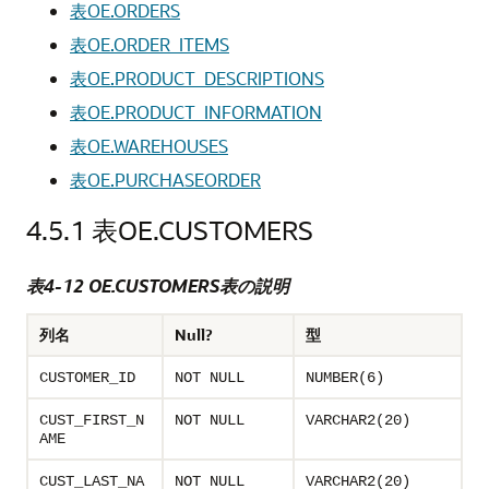
表OE.ORDERS
表OE.ORDER_ITEMS
表OE.PRODUCT_DESCRIPTIONS
表OE.PRODUCT_INFORMATION
表OE.WAREHOUSES
表OE.PURCHASEORDER
4.5.1
表OE.CUSTOMERS
表4-12 OE.CUSTOMERS表の説明
列名
Null?
型
CUSTOMER_ID
NOT NULL
NUMBER(6)
CUST_FIRST_N
NOT NULL
VARCHAR2(20)
AME
CUST_LAST_NA
NOT NULL
VARCHAR2(20)