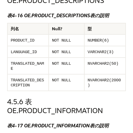
OE.PRODUCT_DESCRIPTIONS
表4-16 OE.PRODUCT_DESCRIPTIONS表の説明
列名
Null?
型
PRODUCT_ID
NOT NULL
NUMBER(6)
LANGUAGE_ID
NOT NULL
VARCHAR2(3)
TRANSLATED_NAM
NOT NULL
NVARCHAR2(50)
E
TRANSLATED_DES
NOT NULL
NVARCHAR2(2000
CRIPTION
)
4.5.6
表
OE.PRODUCT_INFORMATION
表4-17 OE.PRODUCT_INFORMATION表の説明