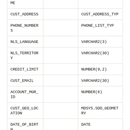
ME
CUST_ADDRESS
CUST_ADDRESS_TYP
PHONE_NUMBER
PHONE_LIST_TYP
S
NLS_LANGUAGE
VARCHAR2(3)
NLS_TERRITOR
VARCHAR2(30)
Y
CREDIT_LIMIT
NUMBER(9,2)
CUST_EMAIL
VARCHAR2(30)
ACCOUNT_MGR_
NUMBER(6)
ID
CUST_GEO_LOC
MDSYS.SDO_GEOMET
ATION
RY
DATE_OF_BIRT
DATE
H