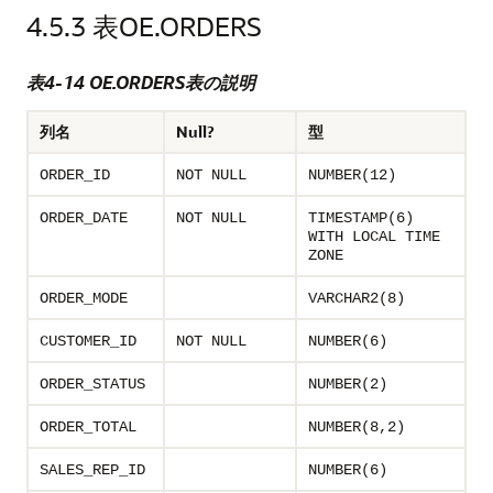
4.5.3
表OE.ORDERS
表4-14 OE.ORDERS表の説明
列名
Null?
型
ORDER_ID
NOT NULL
NUMBER(12)
ORDER_DATE
NOT NULL
TIMESTAMP(6)
WITH LOCAL TIME
ZONE
ORDER_MODE
VARCHAR2(8)
CUSTOMER_ID
NOT NULL
NUMBER(6)
ORDER_STATUS
NUMBER(2)
ORDER_TOTAL
NUMBER(8,2)
SALES_REP_ID
NUMBER(6)