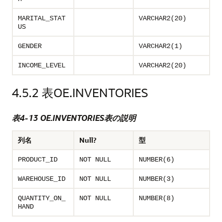
MARITAL_STAT
VARCHAR2(20)
US
GENDER
VARCHAR2(1)
INCOME_LEVEL
VARCHAR2(20)
4.5.2
表OE.INVENTORIES
表4-13 OE.INVENTORIES表の説明
列名
Null?
型
PRODUCT_ID
NOT NULL
NUMBER(6)
WAREHOUSE_ID
NOT NULL
NUMBER(3)
QUANTITY_ON_
NOT NULL
NUMBER(8)
HAND