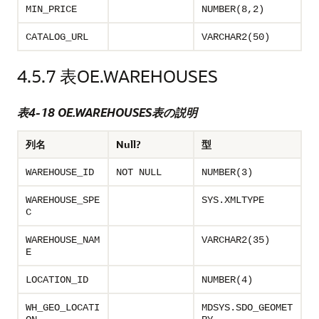
MIN_PRICE
NUMBER(8,2)
CATALOG_URL
VARCHAR2(50)
4.5.7
表OE.WAREHOUSES
表4-18 OE.WAREHOUSES表の説明
列名
Null?
型
WAREHOUSE_ID
NOT NULL
NUMBER(3)
WAREHOUSE_SPE
SYS.XMLTYPE
C
WAREHOUSE_NAM
VARCHAR2(35)
E
LOCATION_ID
NUMBER(4)
WH_GEO_LOCATI
MDSYS.SDO_GEOMET