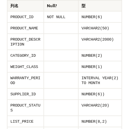
列名
Null?
型
PRODUCT_ID
NOT NULL
NUMBER(6)
PRODUCT_NAME
VARCHAR2(50)
PRODUCT_DESCR
VARCHAR2(2000)
IPTION
CATEGORY_ID
NUMBER(2)
WEIGHT_CLASS
NUMBER(1)
WARRANTY_PERI
INTERVAL YEAR(2)
OD
TO MONTH
SUPPLIER_ID
NUMBER(6))
PRODUCT_STATU
VARCHAR2(20)
S
LIST_PRICE
NUMBER(8,2)