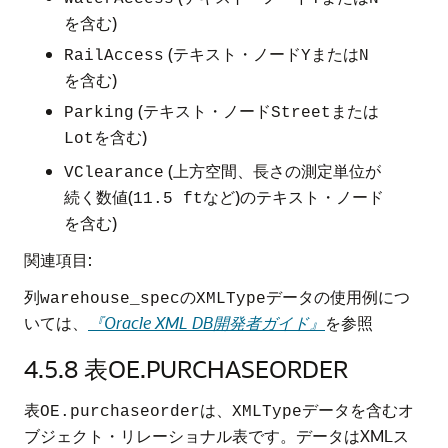
を含む)
(テキスト・ノード
または
RailAccess
Y
N
を含む)
(テキスト・ノード
または
Parking
Street
を含む)
Lot
(上方空間、長さの測定単位が
VClearance
続く数値(
など)のテキスト・ノード
11.5 ft
を含む)
関連項目:
列
の
データの使用例につ
warehouse_spec
XMLType
いては、
『Oracle XML DB開発者ガイド』
を参照
4.5.8
表OE.PURCHASEORDER
表
は、
データを含むオ
OE.purchaseorder
XMLType
ブジェクト・リレーショナル表です。データはXMLス