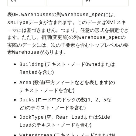
ON
RY
表
の列
には、
OE.warehouses
warehouse_spec
データが含まれます。このデータはXMLスキ
XMLType
ーマには基づきません。つまり、任意の形式を指定でき
ます。ただし、初期(変更前)の列
の
warehouse_spec
実際のデータには、次の子要素を含むトップレベルの要
素
があります。
Warehouse
(テキスト・ノード
または
Building
Owned
を含む)
Rented
(数値(平方フィートなどを表します)の
Area
テキスト・ノードを含む)
(ロード中のドックの数(1、2、3な
Docks
ど)のテキスト・ノードを含む)
(空、
または
DockType
Rear Load
Side
のテキスト・ノードを含む)
Load
(テキスト・ノード
または
WaterAccess
Y
N