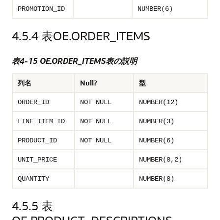
PROMOTION_ID
NUMBER(6)
4.5.4
表OE.ORDER_ITEMS
表4-15 OE.ORDER_ITEMS表の説明
列名
Null?
型
ORDER_ID
NOT NULL
NUMBER(12)
LINE_ITEM_ID
NOT NULL
NUMBER(3)
PRODUCT_ID
NOT NULL
NUMBER(6)
UNIT_PRICE
NUMBER(8,2)
QUANTITY
NUMBER(8)
4.5.5
表