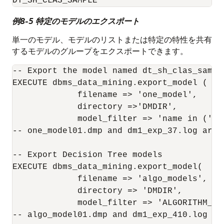
DT_SH_CLAS_SAMPLE
例8-5 特定のモデルのエクスポート
単一のモデル、モデルのリストまたは特定の特性を共有
するモデルのグループをエクスポートできます。
-- Export the model named dt_sh_clas_sample
EXECUTE dbms_data_mining.export_model (

             filename => 'one_model', 

             directory =>'DMDIR',

             model_filter => 'name in (''D
-- one_model01.dmp and dm1_exp_37.log are 
-- Export Decision Tree models

EXECUTE dbms_data_mining.export_model(

             filename => 'algo_models',

             directory => 'DMDIR',

             model_filter => 'ALGORITHM_NA
-- algo_model01.dmp and dm1_exp_410.log ar