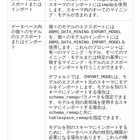
スポートまたは
スキーマのインポートには
を使用
impdp
インポート
します。スキーマ内のすべてのマイニン
グ・モデルが含まれます。
データベース内
個々のモデルのエクスポートには
の個々のモデル
DBMS_DATA_MINING.EXPORT_MODEL
のエクスポート
を、個々のモデルのインポートには
またはインポー
を
DBMS_DATA_MINING.IMPORT_MODEL
ト
使用します。これらのプロシージャは、
単一のマイニング・モデル、すべてのマ
イニング・モデルまたは特定の基準に一
致するマイニング・モデルのエクスポー
トとインポートを行うことができます。
デフォルトでは、
は、モ
IMPORT_MODEL
デルのエクスポート元のスキーマにモデ
ルをインポートします。モデルを別のス
キーマにインポートする場合は、
パラメータを指定できま
schema_remap
す。モデルを別の表領域を使用するスキ
ーマにインポートする場合は、
と共に
schema_remap
を指定できます。
tablespace_remap
モデルを別のスキーマにインポートする
ために、データベース内の特別な
権限が
必要になる場合があります。これらの権