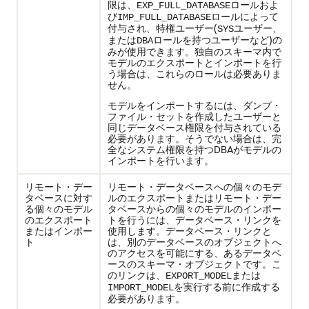
限は、
ロールおよ
EXP_FULL_DATABASE
び
ロールによって
IMP_FULL_DATABASE
付与され、特権ユーザー(
ユーザー、
SYS
または
ロールを持つユーザーなど)の
DBA
みが使用できます。独自のスキーマ内で
モデルのエクスポートとインポートを行
う場合は、これらのロールは必要ありま
せん。
モデルをインポートするには、ダンプ・
ファイル・セットを作成したユーザーと
同じデータベース権限を付与されている
必要があります。そうでない場合は、完
全なシステム権限を持つDBAがモデルの
インポートを行います。
リモート・デー
リモート・データベースへの個々のモデ
タベースに対す
ルのエクスポートまたはリモート・デー
る個々のモデル
タベースからの個々のモデルのインポー
のエクスポート
トを行うには、データベース・リンクを
またはインポー
使用します。データベース・リンクと
ト
は、別のデータベースのオブジェクトへ
のアクセスを可能にする、あるデータベ
ースのスキーマ・オブジェクトです。こ
のリンクは、
または
EXPORT_MODEL
を実行する前に作成する
IMPORT_MODEL
必要があります。