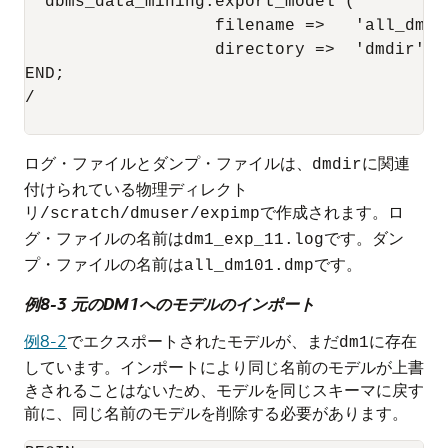
  dbms_data_mining.export_model (

                   filename =>   'all_dm1',
                   directory =>  'dmdir');

END;

/

ログ・ファイルとダンプ・ファイルは、
に関連
dmdir
付けられている物理ディレクト
リ
で作成されます。ロ
/scratch/dmuser/expimp
グ・ファイルの名前は
です。ダン
dm1_exp_11.log
プ・ファイルの名前は
です。
all_dm101.dmp
例8-3 元のDM1へのモデルのインポート
例8-2
でエクスポートされたモデルが、まだ
に存在
dm1
しています。インポートにより同じ名前のモデルが上書
きされることはないため、モデルを同じスキーマに戻す
前に、同じ名前のモデルを削除する必要があります。