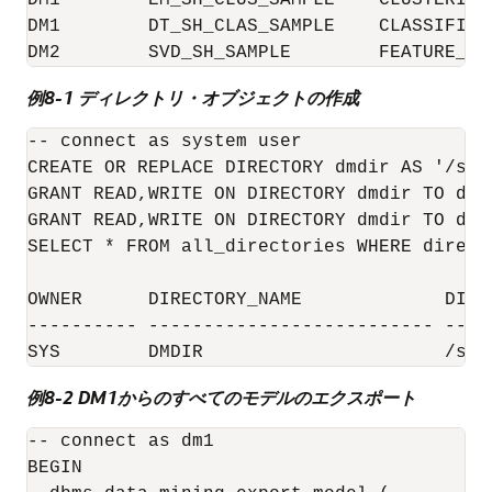
DM1        EM_SH_CLUS_SAMPLE    CLUSTERING
DM1        DT_SH_CLAS_SAMPLE    CLASSIFICA
DM2        SVD_SH_SAMPLE        FEATURE_EX
例8-1 ディレクトリ・オブジェクトの作成
-- connect as system user

CREATE OR REPLACE DIRECTORY dmdir AS '/scr
GRANT READ,WRITE ON DIRECTORY dmdir TO dm1;
GRANT READ,WRITE ON DIRECTORY dmdir TO dm2;
SELECT * FROM all_directories WHERE direct
OWNER      DIRECTORY_NAME             DIREC
---------- -------------------------- ----
SYS        DMDIR                      /scr
例8-2 DM1からのすべてのモデルのエクスポート
-- connect as dm1

BEGIN
