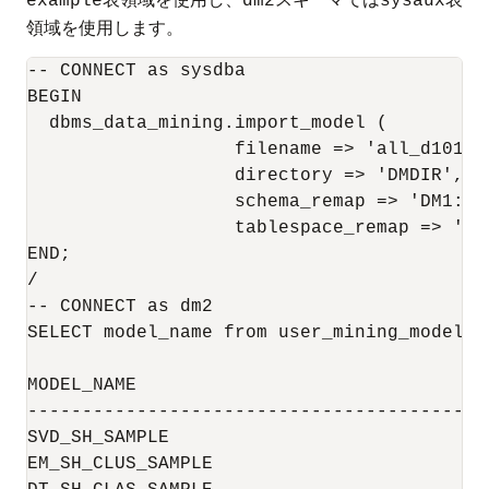
example
dm2
sysaux
領域を使用します。
-- CONNECT as sysdba 

BEGIN

  dbms_data_mining.import_model (

                   filename => 'all_d101.dm
                   directory => 'DMDIR',

                   schema_remap => 'DM1:DM2
                   tablespace_remap => 'EXA
END;

/

-- CONNECT as dm2

SELECT model_name from user_mining_models;

MODEL_NAME

------------------------------------------
SVD_SH_SAMPLE

EM_SH_CLUS_SAMPLE
