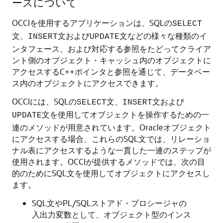
ースについて
OCCIを使用するアプリケーションは、SQLの
SELECT
文、
文および
文などの様々な種類のイ
INSERT
UPDATE
ンタフェース、および対応する参照をたどってクライア
ント側のオブジェクト・キャッシュ内のオブジェクトに
アクセスするC++ポインタと参照を通じて、データベー
ス内のオブジェクトにアクセスできます。
OCCIには、SQLの
文、
文および
SELECT
INSERT
文を使用してオブジェクトを操作するための一
UPDATE
連のメソッドが用意されています。Oracleオブジェクト
にアクセスする場合、これらのSQL文では、リレーショ
ナル表にアクセスするような一貫した一連のステップが
使用されます。OCCIが提供するメソッドでは、次の目
的のためにSQL文を使用してオブジェクトにアクセスし
ます。
SQL文やPL/SQLストアド・プロシージャの
入出力変数として、オブジェクト型のインス