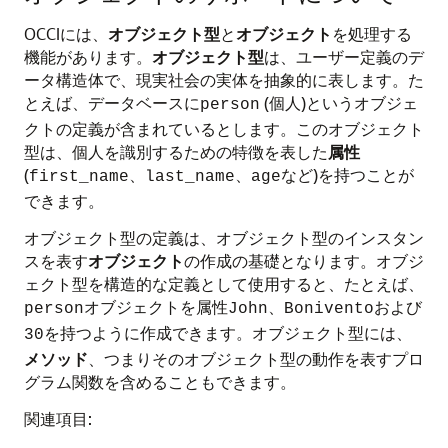
OCCIには、
オブジェクト型
と
オブジェクト
を処理する
機能があります。
オブジェクト型
は、ユーザー定義のデ
ータ構造体で、現実社会の実体を抽象的に表します。た
とえば、データベースに
(個人)というオブジェ
person
クトの定義が含まれているとします。このオブジェクト
型は、個人を識別するための特徴を表した
属性
(
、
、
など)を持つことが
first_name
last_name
age
できます。
オブジェクト型の定義は、オブジェクト型のインスタン
スを表す
オブジェクト
の作成の基礎となります。オブジ
ェクト型を構造的な定義として使用すると、たとえば、
オブジェクトを属性
、
および
person
John
Bonivento
を持つように作成できます。オブジェクト型には、
30
メソッド
、つまりそのオブジェクト型の動作を表すプロ
グラム関数を含めることもできます。
関連項目: