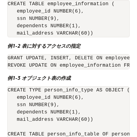
CREATE TABLE employee_information ( 

   employee_id NUMBER(6), 

   ssn NUMBER(9), 

   dependents NUMBER(1),

   mail_address VARCHAR(60))
例1-2 表に対するアクセスの指定
GRANT UPDATE, INSERT, DELETE ON employee_i
例1-3 オブジェクト表の作成
CREATE TYPE person_info_type AS OBJECT (

   employee_id NUMBER(6), 

   ssn NUMBER(9), 

   dependents NUMBER(1),

   mail_address VARCHAR(60))

CREATE TABLE person_info_table OF person_i