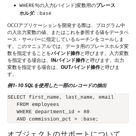
句の入力(バインド)変数用の
プレース
WHERE
ホルダ
:
:base
OCCIアプリケーションを開発する際は、プログラム中
の入出力変数の値、またはこれを参照する値をデータベ
ース・サーバーに指定しているルーチンをコールしま
す。このマニュアルでは、データ用のプレースホルダ変
数を指定することを
バインド操作
と呼びます。入力変数
を指定する場合は、
INバインド操作
と呼びます。出力
変数を指定する場合は、
OUTバインド操作
と呼びま
す。
例1-10 SQLを使用した一部のレコードの抽出
SELECT first_name, last_name, email

   FROM employees

   WHERE department_id = 80

オブジェクトのサポートについて