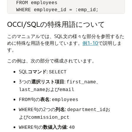
   FROM employees

OCCI/SQLの特殊用語について
このマニュアルでは、SQL文の様々な部分を参照するた
めに特殊な用語を使用しています。
例1-10
で説明しま
す。
この例は、次の部分で構成されています。
SQL
コマンド
:
SELECT
3つの
選択リスト項目
:
、
first_name
および
last_name
email
句の
表名
:
FROM
employees
句の2つの
列名
:
お
WHERE
department_id
よび
commission_pct
句の
数値入力値
:
WHERE
40