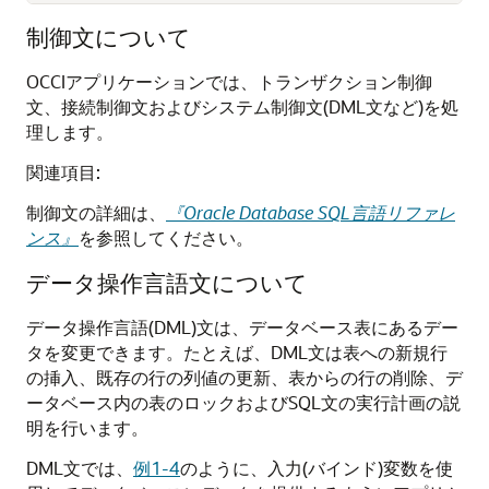
制御文について
OCCIアプリケーションでは、トランザクション制御
文、接続制御文およびシステム制御文(DML文など)を処
理します。
関連項目:
制御文の詳細は、
『Oracle Database SQL言語リファレ
ンス』
を参照してください。
データ操作言語文について
データ操作言語(DML)文は、データベース表にあるデー
タを変更できます。たとえば、DML文は表への新規行
の挿入、既存の行の列値の更新、表からの行の削除、デ
ータベース内の表のロックおよびSQL文の実行計画の説
明を行います。
DML文では、
例1-4
のように、入力(バインド)変数を使