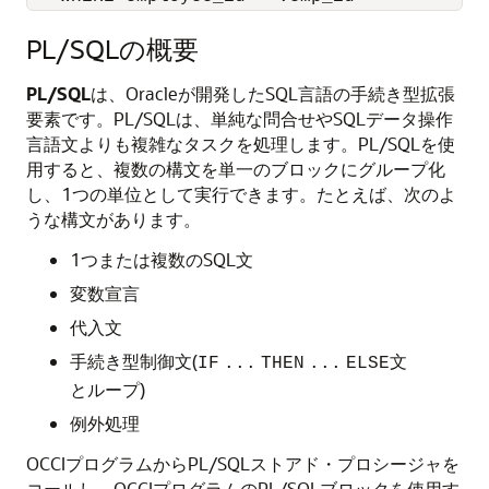
PL/SQLの概要
PL/SQL
は、Oracleが開発したSQL言語の手続き型拡張
要素です。PL/SQLは、単純な問合せやSQLデータ操作
言語文よりも複雑なタスクを処理します。PL/SQLを使
用すると、複数の構文を単一のブロックにグループ化
し、1つの単位として実行できます。たとえば、次のよ
うな構文があります。
1つまたは複数のSQL文
変数宣言
代入文
手続き型制御文(
文
IF
...
THEN
...
ELSE
とループ)
例外処理
OCCIプログラムからPL/SQLストアド・プロシージャを
コールし、OCCIプログラムのPL/SQLブロックを使用す