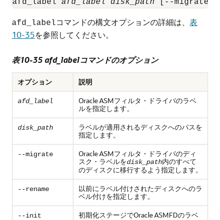
afd_label 
afd_label
disk_path
 [--migrate |
コマンドの構文オプションの詳細は、
表
afd_label
10-35
を参照してください。
表10-35 afd_labelコマンドのオプション
オプション
説明
Oracle ASMフィルタ・ドライバのラベ
afd_label
ルを指定します。
ラベルが適用されるディスクへのパスを
disk_path
指定します。
Oracle ASMフィルタ・ドライバのディ
--migrate
スク・ラベルを
内のすべて
disk_path
のディスクに移行するよう指定します。
以前にラベル付けされたディスクへのラ
--rename
ベル付けを指定します。
初期化ステージでOracle ASMFDのラベ
--init