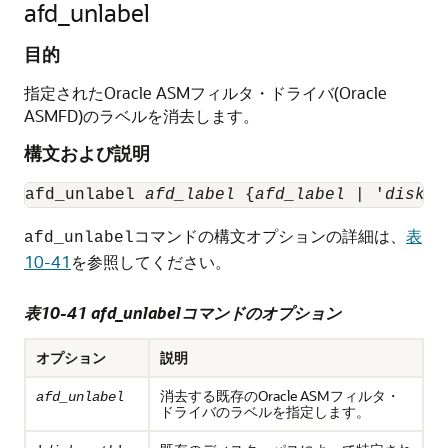
afd_unlabel
目的
指定されたOracle ASMフィルタ・ドライバ(Oracle
ASMFD)のラベルを消去します。
構文および説明
afd_unlabel 
afd_label
 {
afd_label
 | '
disk_p
コマンドの構文オプションの詳細は、
表
afd_unlabel
10-41
を参照してください。
表10-41 afd_unlabelコマンドのオプション
オプション
説明
消去する既存のOracle ASMフィルタ・
afd_unlabel
ドライバのラベルを指定します。