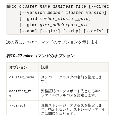
mkcc 
cluster_name
manifest_file
 [--direct]

     [--version 
member_cluster_version
]

     [--guid 
member_cluster_guid
]

     [--gimr 
gimr_pdb/export_dir
]

     [--asm] [--gimr] [--rhp] [--acfs] [--
次の表に、
コマンドのオプションを示します。
mkcc
表10-27 mkccコマンドのオプション
オプション
説明
メンバー・クラスタの名前を指定しま
cluster_name
す。
資格証明のエクスポート先となるXML
manifest_fil
ファイルのフルパスを指定します。
e
直接ストレージ・アクセスを指定しま
--direct
す。指定しないと、ストレージ・アクセ
スは間接となります。