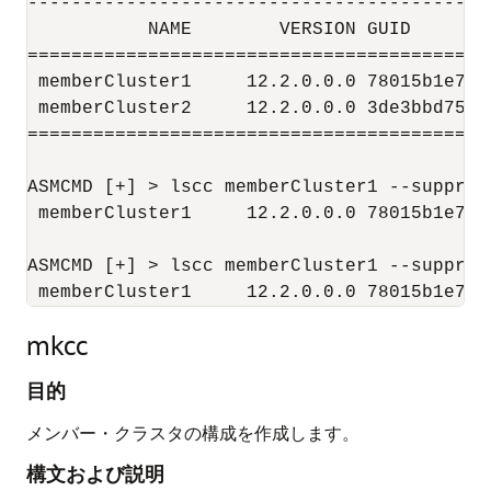
------------------------------------------
           NAME        VERSION GUID       
==========================================
 memberCluster1     12.2.0.0.0 78015b1e787
 memberCluster2     12.2.0.0.0 3de3bbd75e9
==========================================
ASMCMD [+] > lscc memberCluster1 --suppress
 memberCluster1     12.2.0.0.0 78015b1e787
ASMCMD [+] > lscc memberCluster1 --suppress
 memberCluster1     12.2.0.0.0 78015b1e787
mkcc
目的
メンバー・クラスタの構成を作成します。
構文および説明