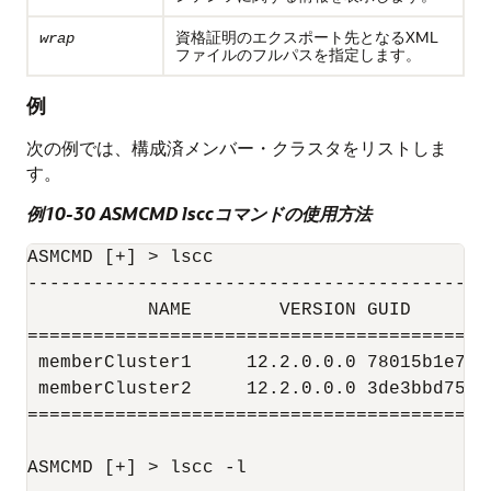
資格証明のエクスポート先となるXML
wrap
ファイルのフルパスを指定します。
例
次の例では、構成済メンバー・クラスタをリストしま
す。
例10-30 ASMCMD lsccコマンドの使用方法
ASMCMD [+] > lscc

------------------------------------------
           NAME        VERSION GUID

==========================================
 memberCluster1     12.2.0.0.0 78015b1e787
 memberCluster2     12.2.0.0.0 3de3bbd75e9
==========================================
ASMCMD [+] > lscc -l
