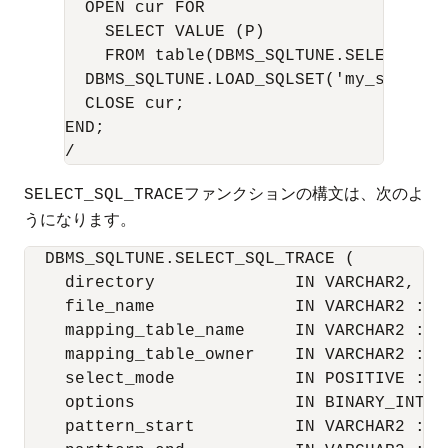
  OPEN cur FOR

    SELECT VALUE (P) 

    FROM table(DBMS_SQLTUNE.SELECT_SQL
  DBMS_SQLTUNE.LOAD_SQLSET('my_sts_9i',
  CLOSE cur;

END;

ファンクションの構文は、次のよ
SELECT_SQL_TRACE
うになります。
  DBMS_SQLTUNE.SELECT_SQL_TRACE ( 

    directory              IN VARCHAR2,

    file_name              IN VARCHAR2 := N
    mapping_table_name     IN VARCHAR2 := N
    mapping_table_owner    IN VARCHAR2 := N
    select_mode            IN POSITIVE := S
    options                IN BINARY_INTEG
    pattern_start          IN VARCHAR2 := N