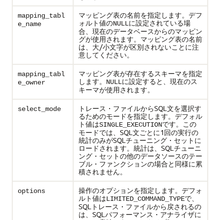
マッピング表の名前を指定します。デフ
mapping_tabl
ォルト値の
に設定されている場
NULL
e_name
合、現在のデータベースからのマッピン
グが使用されます。マッピング表の名前
は、大/小文字が区別されないことに注
意してください。
マッピング表が存在するスキーマを指定
mapping_tabl
します。
に設定すると、現在のス
NULL
e_owner
キーマが使用されます。
トレース・ファイルからSQL文を選択す
select_mode
るためのモードを指定します。デフォル
ト値は
です。この
SINGLE_EXECUTION
モードでは、SQL文ごとに1回の実行の
統計のみがSQLチューニング・セットに
ロードされます。統計は、SQLチューニ
ング・セットの他のデータソースのテー
ブル・ファンクションの場合と同様に累
積されません。
操作のオプションを指定します。デフォ
options
ルト値は
で、
LIMITED_COMMAND_TYPE
SQLトレース・ファイルから戻されるの
は、SQLパフォーマンス・アナライザに