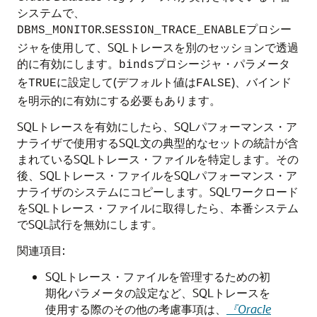
システムで、
.
プロシー
DBMS_MONITOR
SESSION_TRACE_ENABLE
ジャを使用して、SQLトレースを別のセッションで透過
的に有効にします。
プロシージャ・パラメータ
binds
を
に設定して(デフォルト値は
)、バインド
TRUE
FALSE
を明示的に有効にする必要もあります。
SQLトレースを有効にしたら、SQLパフォーマンス・ア
ナライザで使用するSQL文の典型的なセットの統計が含
まれているSQLトレース・ファイルを特定します。その
後、
SQLトレース・ファイルをSQLパフォーマンス・ア
ナライザのシステムにコピーします。SQLワークロード
をSQLトレース・ファイルに取得したら、本番システム
でSQL試行を無効にします。
関連項目:
SQLトレース・ファイルを管理するための初
期化パラメータの設定など、SQLトレースを
使用する際のその他の考慮事項は、
『Oracle