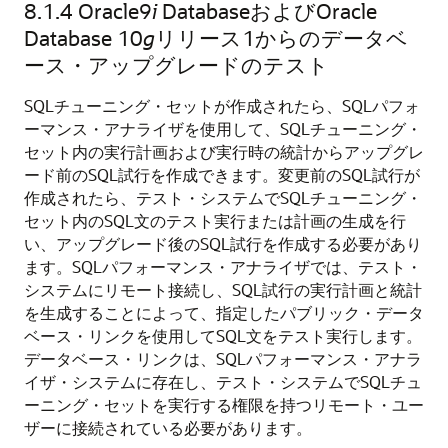
8.1.4
Oracle9
i
DatabaseおよびOracle
Database 10
g
リリース1からのデータベ
ース・アップグレードのテスト
SQLチューニング・セットが作成されたら、SQLパフォ
ーマンス・アナライザを使用して、SQLチューニング・
セット内の実行計画および実行時の統計からアップグレ
ード前のSQL試行を作成できます。変更前のSQL試行が
作成されたら、テスト・システムでSQLチューニング・
セット内のSQL文のテスト実行または計画の生成を行
い、アップグレード後のSQL試行を作成する必要があり
ます。
SQLパフォーマンス・アナライザでは、テスト・
システムにリモート接続し、SQL試行の実行計画と統計
を生成することによって、指定したパブリック・データ
ベース・リンクを使用してSQL文をテスト実行します。
データベース・リンクは、SQLパフォーマンス・アナラ
イザ・システムに存在し、テスト・システムでSQLチュ
ーニング・セットを実行する権限を持つリモート・ユー
ザーに接続されている必要があります。