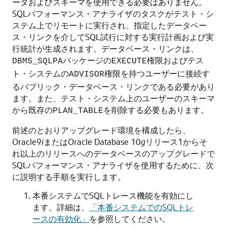
ータおよびスキーマを使用できる必要はありません。
SQLパフォーマンス・アナライザのタスクがテスト・シ
ステム上でリモートに実行され、指定したデータベー
ス・リンクを介してSQL試行に対する実行計画および実
行統計が生成されます。データベース・リンクは、
パッケージの
権限およびテス
DBMS_SQLPA
EXECUTE
ト・システムの
権限を持つユーザーに接続す
ADVISOR
るパブリック・データベース・リンクである必要があり
ます。また、テスト・システム上のユーザーのスキーマ
から既存の
を削除する必要もあります。
PLAN_TABLE
前述のとおりアップグレード環境を構成したら、
Oracle9
i
またはOracle Database 10
g
リリース1からそ
れ以上のリリースへのデータベースのアップグレードで
SQLパフォーマンス・アナライザを使用するために、次
に説明する手順を実行します。
本番システムでSQLトレース機能を有効にし
ます。詳細は、
「本番システムでのSQLトレ
ースの有効化」
を参照してください。