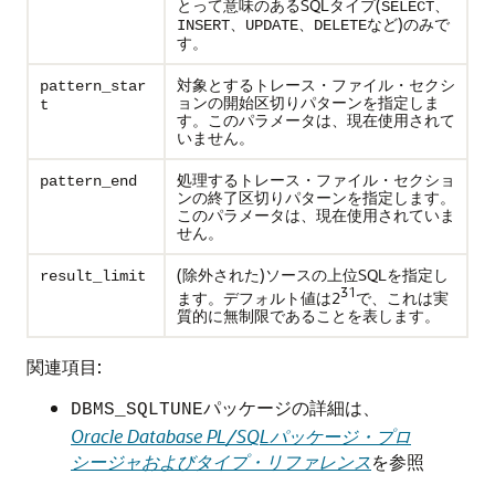
とって意味のあるSQLタイプ(
、
SELECT
、
、
など)のみで
INSERT
UPDATE
DELETE
す。
対象とするトレース・ファイル・セクシ
pattern_star
ョンの開始区切りパターンを指定しま
t
す。このパラメータは、現在使用されて
いません。
処理するトレース・ファイル・セクショ
pattern_end
ンの終了区切りパターンを指定します。
このパラメータは、現在使用されていま
せん。
(除外された)ソースの上位SQLを指定し
result_limit
31
ます。デフォルト値は2
で、これは実
質的に無制限であることを表します。
関連項目:
パッケージの詳細は、
DBMS_SQLTUNE
Oracle Database PL/SQLパッケージ・プロ
シージャおよびタイプ・リファレンス
を参照