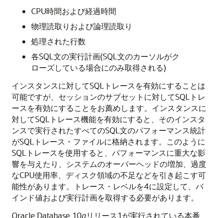
CPU時間および経過時間
物理読取りおよび論理読取り
処理された行数
各SQL文の実行計画(SQL文のカーソルがク
ローズしている場合にのみ取得される)
インスタンスに対して
SQLトレースを有効にすることは
可能ですが、セッションのサブセットに対してSQLトレ
ースを有効にすることをお薦めします。インスタンスに
対してSQLトレース機能を有効にすると、そのインスタ
ンスで実行されたすべてのSQL文のパフォーマンス統計
がSQLトレース・ファイルに格納されます。このように
SQLトレースを使用すると、パフォーマンスに重大な影
響を与えたり、システムのオーバーヘッドの増加、過度
なCPU使用率、ディスク領域の不足などを引き起こす可
能性があります。
トレース・レベルを4に設定して、バ
インド値および実行計画を取得する必要があります。
Oracle Database 10
g
リリース1が実行されている本番