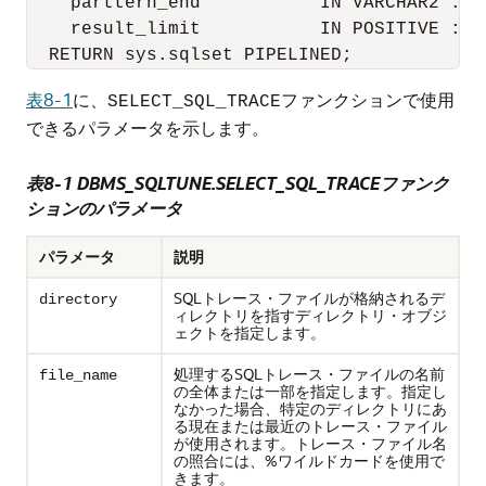
    parttern_end           IN VARCHAR2 := N
    result_limit           IN POSITIVE := N
表8-1
に、
ファンクションで使用
SELECT_SQL_TRACE
できるパラメータを示します。
表8-1 DBMS_SQLTUNE.SELECT_SQL_TRACEファンク
ションのパラメータ
パラメータ
説明
SQLトレース・ファイルが格納されるデ
directory
ィレクトリを指すディレクトリ・オブジ
ェクトを指定します。
処理するSQLトレース・ファイルの名前
file_name
の全体または一部を指定します。指定し
なかった場合、特定のディレクトリにあ
る現在または最近のトレース・ファイル
が使用されます。トレース・ファイル名
の照合には、%ワイルドカードを使用で
きます。